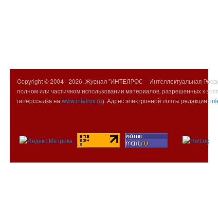
Copyright © 2004 -
2026. Журнал "ИНТЕЛРОС – Интеллектуальная Росси
полном или частичном использовании материалов, разрешенных к вос
гиперссылка на
www.intelros.ru
). Адрес электронной почты редакции:
int