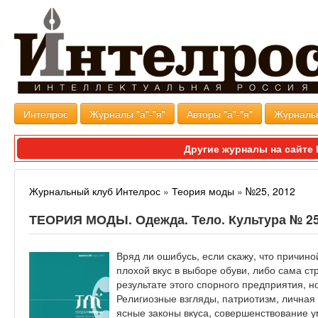
Интелрос
Журналы "а"-"я"
Авторы "а"-"я"
Журналь
Другие журналы на сайт
Журнальный клуб Интелрос
»
Теория моды
»
№25, 2012
ТЕОРИЯ МОДЫ. Одежда. Тело. Культура № 25 
Вряд ли ошибусь, если скажу, что причин
плохой вкус в выборе обуви, либо сама ст
результате этого спорного предприятия, 
Религиозные взгляды, патриотизм, личная
ясные законы вкуса, совершенствование ум