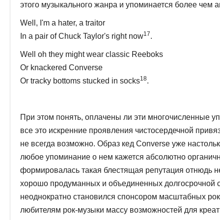
этого музыкального жанра и упоминается более чем а
Well, I'm a hater, a traitor
17
In a pair of Chuck Taylor's right now
.
Well oh they might wear classic Reeboks
Or knackered Converse
18
Or tracky bottoms stucked in socks
.
При этом понять, оплачены ли эти многочисленные у
все это искренние проявления чистосердечной при­вя
не всегда возможно. Образ кед Converse уже настолько
лю­бое упоминание о нем кажется абсолютно органич
формировалась такая блестящая репутация отнюдь не
хорошо продуманных и объединенных долгосрочной с
неоднократно ста­новился спонсором масштабных рок-
любителям рок-музыки массу возможностей для креати