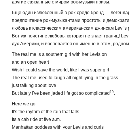
другие связанные с миром рок-музыки призы.
Еще один излюбленный в рок-среде бренд — легендар
предпочтение рок-музыкантами простоты и демократи
любовь к классическим американским джинсам Levi's 
Вот уж поистине любовь, которая не знает границ! Lev
дух Америки, и воспевается он именно в этом, родном
The real me is a southern girl with her Levis on
and an open heart
Wish I could save the world, like I was super girl
The real me used to laugh all night lying in the grass
just talking about love
19
But lately I've been jaded life got so complicated
.
Here we go
It's the rhythm of the rain that falls
Its a cab ride at five a.m.
Manhattan goddess with your Levis and curls