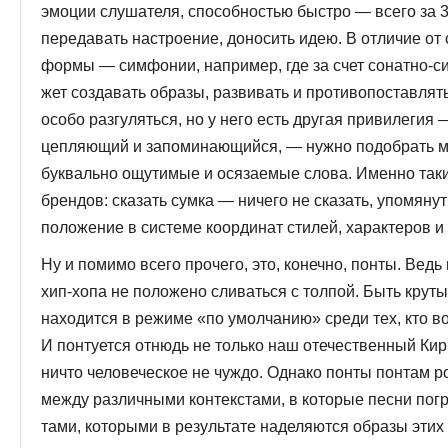
эмоции слушателя, способностью быстро — всего за 3
передавать настроение, доносить идею. В отличие от
формы — симфонии, например, где за счет сонатно-с
жет создавать образы, развивать и противопоставлят
особо разгуляться, но у него есть другая привиле­гия
цепляющий и запоминаю­щийся, — нужно подобрать м
буквально ощутимые и осязаемые слова. Именно так
брендов: сказать сумка — ничего не сказать, упомя­ну
положение в системе координат стилей, характеров и 
Ну и помимо всего прочего, это, конечно, понты. Ведь
хип-хопа не положено сливаться с толпой. Быть круты
находится в режиме «по умолчанию» среди тех, кто в
И понтуется отнюдь не только наш отечественный Ки
ничто человеческое не чуждо. Однако понты понтам ро
между различными кон­текстами, в которые песни пог
тами, которыми в результате наделяются образы этих