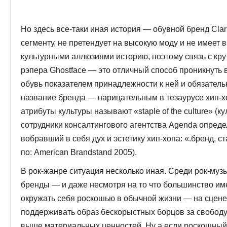
Но здесь все-таки иная история — обувной бренд Clar
сегменту, не претендует на высокую моду и не имеет 
культурными аллю­зиями историю, поэтому связь с кр
рэпера Ghostface — это отличный способ проникнуть 
обувь показателем принадлежности к ней и обя­затель
название бренда — нарицатель­ным в тезаурусе хип-х
атрибуты культуры называют «staple of the culture» (ку
сотрудники консалтингового агентства Agenda определ
вобравший в себя дух и эстетику хип-хопа: «.бренд, с
по: American Brandstand 2005).
В рок-жанре ситуация несколько иная. Среди рок-муз
бренды — и даже несмотря на то что большин­ство и
окружать себя роскошью в обыч­ной жизни — на сцен
поддерживать образ бескорыстных борцов за свободу
выше материальных ценностей. Ну а если роскошный 