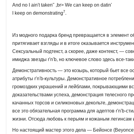
And no I ain't taken" ,br> We can keep on datin'
7
I keep on demonstrating
.
Из модного подарка бренд превращается в элемент о
притягивает взгляды и в итоге оказывается ин­струме
Сексуальный подтекст, а скорее, даже контекст, — 
имиджа звезды r'n'b, но ключевое слово здесь все-таки
Демонстративность — это козырь, который бьет все о
атрибуты r'n'b-культуры. Демонстративное потреблен
громоздких украшений и лей­блами, покрывающими в
доказательствами успеха, демонстрация телесного пр
качанных торсов и силиконовых декольте, демонстра
все это обязательная программа для адептов r'n'b-стил
жизни. Отсюда любовь к перьям и кожаным легинсам и, 
Но настоящий мастер этого дела — Бейонсе (Beyonce).