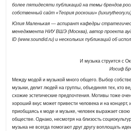
более пятидесяти публикаций на темы брендов ро
собственный сайт «Теория роскоши» (luxurytheory.ru)
Юлия Маленькая —
аспирант кафедры стратегичес
менеджмента НИУ ВШЭ (Москва), автор проекта ау
ID (www.soundid.ru) и нескольких публикаций об исп
И музыка струится с О
Иосиф Бр
Между модой и музыкой много общего. Выбор собствен
музыки, делит людей на группы, объединяя тех, кто в
схожие эстетические предпочтения. Мотивы тоже оче
хоро­ший вкус может привести человека и на концерт, и
приобщаясь к моде и музыке, человек выражает свою 
обществе. Однако, несмотря на близость социокультур
музы­ка не всегда помогают друг другу воплощать иде