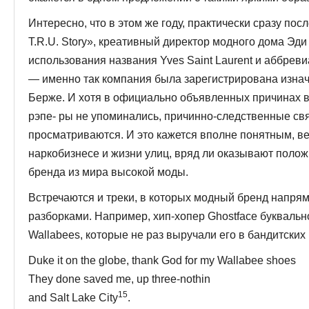
Интересно, что в этом же году, практически сразу пос
T.R.U. Story», креативный директор модного дома Эд
использо­вания названия Yves Saint Laurent и аббревиа
— именно так компания была зарегистрирована изна
Берже. И хотя в официально объявленных причинах 
рэпе- ры не упоминались, причинно-следственные свя
просматриваются. И это кажется вполне понятным, ве
наркобизнесе и жизни улиц, вряд ли оказывают поло
бренда из мира высокой моды.
Встречаются и треки, в которых модный бренд напрям
разборками. Например, хип-хопер Ghostface буквально
Wallabees, которые не раз выру­чали его в бандитских
Duke it on the globe, thank God for my Wallabee shoes
They done saved me, up three-nothin
15
and Salt Lake City
.