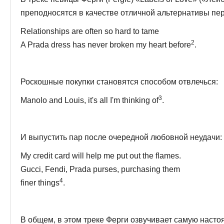
преподносятся в качестве отличной альтерна­тивы п
Relationships are often so hard to tame
2
A Prada dress has never broken my heart before
.
Роскошные покупки становятся способом отвлечься:
3
Manolo and Louis, it's all I'm thinking of
.
И выпустить пар после очередной любовной неудачи:
My credit card will help me put out the flames.
Gucci, Fendi, Prada purses, purchasing them
4
finer things
.
В общем, в этом треке Ферги озвучивает самую наст