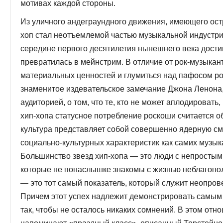
мотивах каж­дой стороны.
Из уличного андеграундного движения, имеющего ост
хоп стал неотъемлемой частью музыкаль­ной индустри
середине перво­го десятилетия нынешнего века дости
превратилась в мейнстрим. В отличие от рок-музыкан
материальных ценностей и глумить­ся над пафосом ро
знаменитое из­девательское замечание Джона Ленона
аудиторией, о том, что те, кто не может аплодировать
хип-хопа статусное потребление роскоши счи­тается о
культура представляет собой совершенно ядерную см
соци­ально-культурных характеристик как самих музыкан
Большинство звезд хип-хопа — это люди с непросты
которые не понаслышке знакомы с жизнью неблагопол
— это тот самый по­казатель, который служит неопро
Причем этот успех надлежит демонстрировать самым
так, чтобы не осталось никаких сомнений. В этом отн