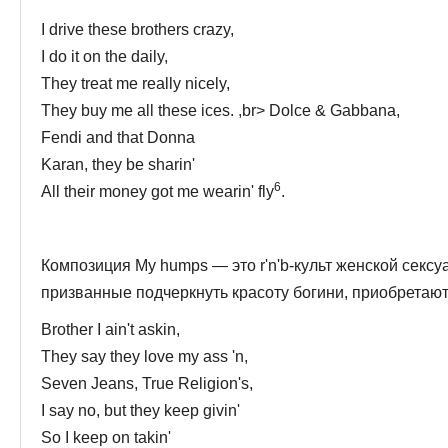
I drive these brothers crazy,
I do it on the daily,
They treat me really nicely,
They buy me all these ices. ,br> Dolce & Gabbana,
Fendi and that Donna
Karan, they be sharin'
6
All their money got me wearin' fly
.
Композиция My humps — это r'n'b-культ женской сексу
призванные подчеркнуть красоту богини, приобре­таю
Brother I ain't askin,
They say they love my ass 'n,
Seven Jeans, True Religion's,
I say no, but they keep givin'
So I keep on takin'