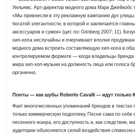
Уильямс. Арт-директор модного дома Марк Джейкобс 
«Мы привнес­ли в эту рекламную кампанию дух улиц
богатой элегантности, в которой и заключается глав
аксессуаров и сумок» (цит. по: Grinberg 2007: 11). Без
хип-хопа неслучайны и очерчивают вполне продуман
модного дома встроить составляющую хип-хопа в общ
контролируемом формате — когда владельцы бренда с
мира хип-хоп-музыки на должность лица или голоса б
органично.
Понты — как шубы Roberto Cavalli —
идут только 
Факт многочисленных упоминаний брендов в текстах 
только коммерческую подоплеку. Песня сама по себе 
песенного жанра, его доступ­ность и, как следствие,
ауди­тории объясняются силой воздействия словесно-