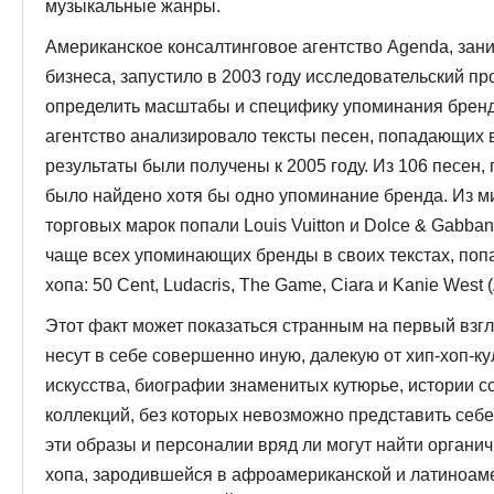
музыкальные жанры.
Американское консалтинговое агентство Agenda, за
бизнеса, запустило в 2003 году исследовательский пр
определить масштабы и специ­фику упоминания брендо
агентство ана­лизировало тексты песен, попадающих в т
результаты были получены к 2005 году. Из 106 песен, п
было найдено хотя бы одно упоминание бренда. Из 
торговых марок по­пали Louis Vuitton и Dolce & Gabba
чаще всех упоминающих бренды в своих текстах, попа
хопа: 50 Cent, Ludacris, The Game, Ciara и Kanie West 
Этот факт может показаться странным на первый взг
несут в себе совершенно иную, далекую от хип-хоп-ку
искусства, биографии знамени­тых кутюрье, истории 
коллекций, без которых невозможно представить себе
эти образы и персоналии вряд ли могут найти органич
хопа, зародившейся в афроамериканской и латиноаме