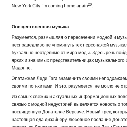
20
New York City I'm coming home again
.
Овеществленная
музыка
Разумеется, размышляя о пересечении модной и муз
несправедливо не упомянуть тех персонажей музыкал
буквально неотделимо от мира моды. Здесь речь пойде
ярких и значи­мых представительницах музыкального б
Мадонне.
Эпатажная Леди Гага знаменита своими неподражаем
своими поп-хитами. И это, разумеется, не мог­ло не от
Из самых свежих и актуальных информационных пово
связью с модной индустрией выделяется новость о том
посвященную Донателле Версаче. Новый трек, котор
настоящая ода дизайне­ру, любовное послание Донате