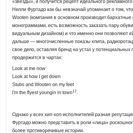
«звезды», и полу­чится рецепт идеального рекламного 
Нелли Фуртадо как бы невзначай упоминает о том, что
Wooten (компания в основном производит бархатные
монограммами, есть возможность заказать пару обуви
видуальным дизайном) и что именно они позволяют ей
дальше — многочисленные показы клипа, радио­рота
свое дело, оставляя бренд на устах у потенциальных п
про­держится в чартах:
Look at me now
Look at how I get down
Stubs and Wooten on my feet
12
I'm the flyest youngin in town
.
Однако у всех хип-хоп-исполнителей разная репутация
Фуртадо можно представить в роли «лица» роскош­ного
более противоречивые истории.