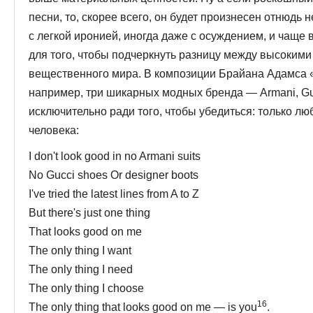
песни, то, скорее всего, он будет произнесен отнюдь
с легкой иронией, иногда даже с осуждением, и чаще 
для того, чтобы подчеркнуть разницу между высоким
вещественного мира. В композиции Брайана Адамса «T
например, три шикарных модных бренда — Ar­mani, G
исключительно ради того, чтобы убедиться: только л
человека:
I don't look good in no Armani suits
No Gucci shoes Or designer boots
I've tried the latest lines from A to Z
But there's just one thing
That looks good on me
The only thing I want
The only thing I need
The only thing I choose
16
The only thing that looks good on me — is you
.