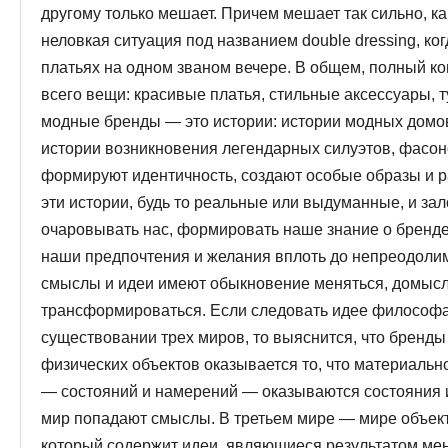
другому только мешает. Причем мешает так сильно, ка
неловкая ситуация под названи­ем double dressing, к
платьях на одном званом вечере. В общем, полный к
всего вещи: красивые платья, стильные аксессуары, т
модные бренды — это истории: истории модных домов
истории возникнове­ния легендарных силуэтов, фасон
формируют идентичность, создают особые образы и р
эти истории, будь то реальные или выдуманные, и з
очаровывать нас, формировать наше знание о бренде
наши предпо­чтения и желания вплоть до непреодоли
смыслы и идеи имеют обыкновение меняться, домысл
трансформироваться. Если следовать идее философа
существовании трех ми­ров, то выяснится, что бренды
физи­ческих объектов оказывается то, что материальн
— состояний и намерений — оказываются состояния и
мир попадают смыслы. В тре­тьем мире — мире объе
который со­держит идеи, являющиеся результатом мен