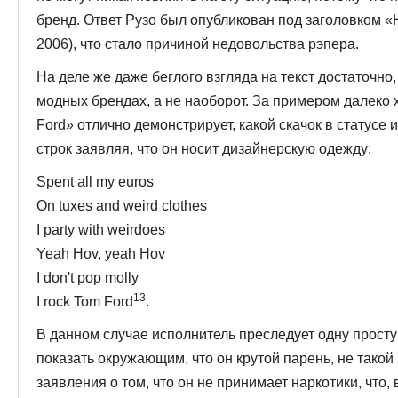
бренд. Ответ Рузо был опубликован под заголовком 
2006), что стало причиной недовольства рэпера.
На деле же даже беглого взгляда на текст достаточно
модных брендах, а не наоборот. За примером далеко 
Ford» отлично демонстри­рует, какой скачок в статусе
строк заявляя, что он носит дизайнерскую одежду:
Spent all my euros
On tuxes and weird clothes
I party with weirdoes
Yeah Hov, yeah Hov
I don't pop molly
13
I rock Tom Ford
.
В данном случае исполнитель преследует одну прост
показать окружающим, что он крутой па­рень, не такой к
заявления о том, что он не принимает наркотики, что,