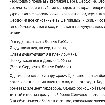
необходимо понимать, кто такая Верка Сердючка. Это
резким голо­сом и грубыми манерами, которая говори
украинского с русским и очень серьезно подвержена з
Сердючки все описанные выше гримасы и ужимки со
гиперболизируются и соединяются в гремучую смесь и
китча:
А я иду такая вся в Дольче Габбана,
Я иду такая вся, на сердце рана,
Слезы душат-душат, я в плену обмана,
Но иду такая вся в Дольче Габбана
(Верка Сердючка. Дольче Габбана)
Однако вернемся к жанру «рок». Единственная слабос
рокеры в отношении внешнего вида, — это кеды. Кед
рок-звезд элемент гардероба. Однако роскошной таку
тичный и весьма доступный бренд Converse — это пр
Эта обувь имеет абсолютно святое, сакральное значе