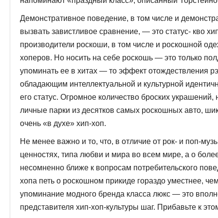
напоминают «праздный класс», описанный Торстейном
Демонстративное поведение, в том числе и демонстр
вызвать завистливое сравнение, — это статус- кво хи
производители роскоши, в том числе и роскошной оде
хоперов. Но но­сить на себе роскошь — это только пол
упоминать ее в хитах — то эффект отождествления р
обладающим интеллектуальной и культурной идентич­
его статус. Огромное количество броских украшений,
личные парки из десятков самых роскошных авто, ши
очень «в духе» хип-хоп.
Не менее важно и то, что, в отличие от рок- и поп-му
ценностях, типа любви и мира во всем мире, а о бол
несомненно ближе к во­просам потребительского повед
хопа петь о роскошном прикиде гораздо уместнее, чем,
упоминание модного бренда класса люкс — это вполн
представителя хип-хоп-культуры шаг. Прибавьте к эт