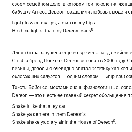
своем семейном деле, в котором три поколения женщи
бабушку Агнесс Дереон, раз­делили любовь к моде и с
I got gloss on my lips, a man on my hips
8
Hold me tighter than my Dereon jeans
.
Линия была запущена еще во времена, когда Бейонсе 
Child, а бренд House of Dereon основан в 2006 году. 
певицы, довольно очевидно впи­тал эстетику хип-хоп и 
облегаю­щих силуэтов — одним словом — «hip haut cou
Тексты Бейонсе, местами очень физиологичные, довол
Dereon — это и есть ее главный секрет обольще­ния 
Shake it like that alley cat
Shake ya derriere in them Dereon's
9
Shake shake ya diary air in the House of Dereon
.