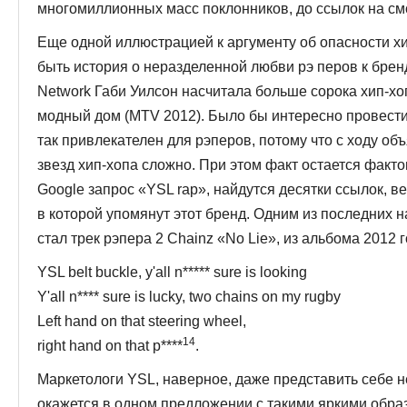
многомиллионных масс поклонников, до ссылок на смо
Еще одной иллюстрацией к аргументу об опасности х
быть история о неразделенной любви рэ перов к бренд
Network Габи Уилсон насчитала больше сорока хип-хоп
модный дом (MTV 2012). Было бы интересно провести
так привлекателен для рэперов, потому что с ходу об
звезд хип-хопа сложно. При этом факт остается факт
Google запрос «YSL rap», найдутся десятки ссылок, ве
в которой упомянут этот бренд. Одним из по­следни
стал трек рэпера 2 Chainz «No Lie», из альбома 2012 г
YSL belt buckle, y'all n***** sure is looking
Y'all n**** sure is lucky, two chains on my rugby
Left hand on that steering wheel,
14
right hand on that p****
.
Маркетологи YSL, наверное, даже представить себе н
окажется в одном предложении с такими яркими обра