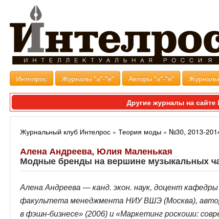
Интелрос
Журналы "а"-"я"
Авторы "а"-"я"
Журналь
Другие журналы на сайт
Журнальный клуб Интелрос
»
Теория моды
»
№30, 2013-201
Алена Андреева, Юлия Маленькая
Модные бренды на вершине музыкальных чар
Алена Андреева —
канд. экон. наук, доцент кафедр
факультета менеджмента НИУ ВШЭ (Москва), авто
в фэшн-бизнесе» (2006) и «Маркетинг роскоши: сов