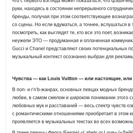
что с первого взгляда может показаться, что фэшн-ин
руки, находясь в состоянии непрерывного сотрудниче
бренды, получая при этом соответствующее вознагра
со сцены. Но если вдуматься, а точнее, вслушать­ся в т
посмотреть, как выглядят те, кто все это поет, возни
неужели ЭТО — продуманная и оплаченная коммуник
Gucci и Chanel представляют своих потенциальных по
музыкальный контекст осознанно выбран для реклам
Чувства — как Louis Vuitton —
или настоящие, или
В поп- и r'n'b-жанрах, основных певцах модных бренд
любви, в самом смелом и широком понимании это­го с
любовных мук и расста­ваний — весь спектр чувств оз
с романтическими отношениями приобретает в этом 
проявляется в музыкальных текстах во всех воз­можн
В треке певицы Ферги (Fergie) «Labels or Love» («Ле