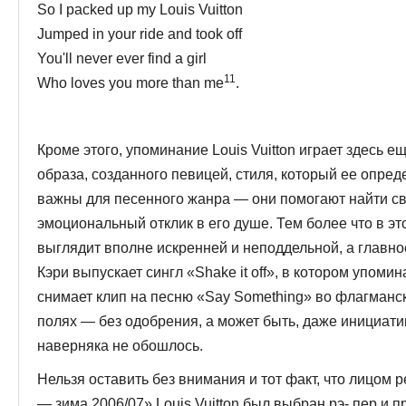
So I packed up my Louis Vuitton
Jumped in your ride and took off
You'll never ever find a girl
11
Who loves you more than me
.
Кроме этого, упоминание Louis Vuitton играет здесь е
образа, созданного певицей, стиля, ко­торый ее опред
важны для песен­ного жанра — они помогают найти св
эмоциональный отклик в его душе. Тем более что в э
выглядит вполне искренней и неподдельной, а главно
Кэри выпускает сингл «Shake it off», в котором упомина
снимает клип на песню «Say Something» во флагманско
полях — без одобрения, а может быть, даже инициати
наверняка не обошлось.
Нельзя оставить без внимания и тот факт, что лицом 
— зима 2006/07» Louis Vuitton был выбран рэ- пер и 