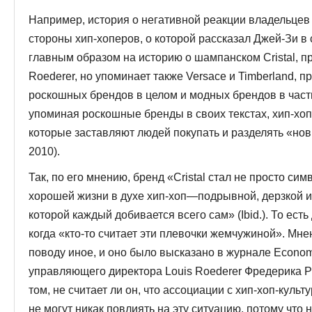
Например, история о негативной реакции владельцев
стороны хип-хоперов, о которой рассказал Джей-Зи в 
главным образом на исто­рию о шампанском Cristal, 
Roederer, но упоминает также Versace и Timberland, п
роскошных брендов в целом и модных брендов в частн
упоминая роскошные бренды в своих текстах, хип-хо
которые заставляют лю­дей покупать и разделять «но
2010).
Так, по его мнению, бренд «Cristal стал не просто с
хорошей жизни в духе хип-хоп—подрывной, дерзкой и
которой каждый добивается всего сам» (Ibid.). То есть
когда «кто-то считает эти плевочки жемчужиной». Мне
поводу иное, и оно было высказано в журнале Economi
управляющего директора Louis Roederer Фредерика Р
том, не считает ли он, что ассоциации с хип-хоп-культу
не могут никак повлиять на эту ситуацию, потому что 