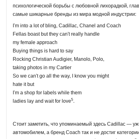
психологической борьбы с любовной лихорадкой, гла
самые шикарные бренды из мира мод­ной индустрии:
I'm into a lot of bling, Cadillac, Chanel and Coach
Fellas boast but they can't really handle
my female approach
Buying things is hard to say
Rocking Christian Audigier, Manolo, Polo,
taking photos in my Cartier
So we can't go all the way, I know you might
hate it but
I'm a shop for labels while them
5
ladies lay and wait for love
.
Стоит заметить, что упоминаемый здесь Cadillac — у
автомобилем, а бренд Coach так и не достиг категори