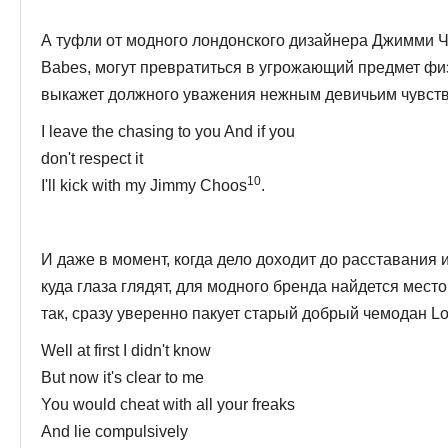
А туфли от модного лондонского дизайнера Джимми Чу
Babes, могут превратиться в угрожающий пред­мет фи
выкажет должного уважения нежным девичьим чувст
I leave the chasing to you And if you
don't respect it
10
I'll kick with my Jimmy Choos
.
И даже в момент, когда дело доходит до расставания и
куда глаза глядят, для модного бренда найдется место
так, сразу уверенно пакует старый добрый чемодан Lou
Well at first I didn't know
But now it's clear to me
You would cheat with all your freaks
And lie compulsively