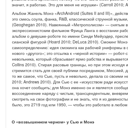
значит, я работаю. Это для меня не игруш­ки» (Carroll 2010; 
Альбом Жанель Монэ «ArchAndroid (Suites II and III)», дейст
это смесь соула, фанка, R&B, клас­сической струнной музыки
(Geoghegan 2010). Навеянный «Метрополисом» — снятым в
экспрессионистским фильмом Фрица Ланга о восстании рабо
альбом о девушке-роботе по имени Синди Мейуэдер, пресл
сианской фигурой (Hoard 2010; DeLuca 2010). Смокинг Монэ
самоопределению: идея смокинга как рабочей униформы в 
нового «другого»; это отсылка к «черной истории» — робот-
невольника, который сбрасывает ярмо раб­ства и вырывается 
Collins 2010). Стирая расовые границы, но при этом исходя
стремится стать для своей публики посредником, Мессией,
то же самое, что Сью, пусть и невольно, делала со своими
2010; Andrews 2010). Для Сью с ее «искусством ради ис­кусст
она хочет сообщить; для Монэ именно он и является сообще
воссоединение наряду с чистым, трансцендентным, вневре­
смотреть на свои фотографии и не знать, что я из девяност
было, это 2719 год или 1950, — чтобы это работало в любом
О «возвышенном черном»
у Сью и Монэ