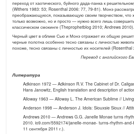
переход от хаотического, буйного дада-панка к решительном
(Withers 1983: 53; Rosenthal 2006: 77, 79-81). Монэ рассма
преображающуюся, показывающую своим творчеством, что ж
только возможно, но и просто — нужно всего лишь совершить
классическом смокинге (Theprophetblog 2010; Andrews 2010)
Черный цвет в облике Сью и Монэ отражает их общую решите
черные полотна особенно тесно свя­заны с личностью живоп
по­хоже, тесно связаны с личностью их носителей (Rosenthal 
Перевод с английского Е
Литература
Adkinson 1972 — Adkinson R.V. The Cabinet of Dr. Caligar
Hans Janowitz, English translation and description of acti
Alloway 1963 — Alloway L. The American Sublime // Living 
Anderson 1998 — Anderson J. Idols: Siouxsie Sioux // Attitu
Andrews 2010 — Andrews G.G. Janelle Monae turns rhythm an
2010. io9.com/5592174/janelle-monae- turns-rhythm-and-b
11 сентября 2011 г.).