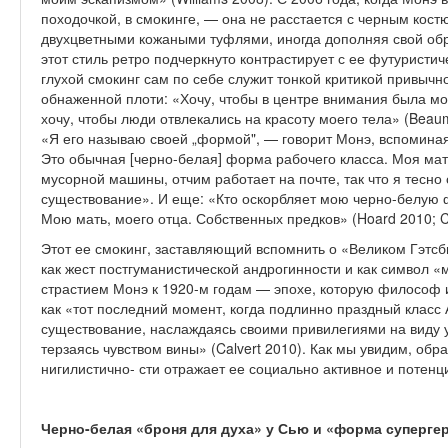
походочкой, в смокинге, — она не расстается с черным кост
двухцветными кожаными туфля­ми, иногда дополняя свой обр
этот стиль ретро подчеркнуто контрастирует с ее футуристи
глухой смокинг сам по себе служит тонкой критикой привычн
обнаженной плоти: «Хочу, чтобы в центре внимания была моя
хочу, чтобы люди отвлекались на красо­ту моего тела» (Bea
«Я его называю своей „формой", — говорит Монэ, вспомина
Это обычная [черно-белая] форма рабочего класса. Моя ма
мусорной ма­шины, отчим работает на почте, так что я тесно 
существование». И еще: «Кто оскорбляет мою черно-белую ф
Мою мать, мое­го отца. Собственных предков» (Hoard 2010; Co
Этот ее смокинг, заставляющий вспомнить о «Великом Гэтсб
как жест постгуманистической андрогинности и как символ «
страстием Монэ к 1920-м годам — эпохе, которую философ 
как «тот последний момент, ког­да подлинно праздный клас
существование, наслаждаясь своими привилегиями на виду у
терзаясь чувством вины» (Calvert 2010). Как мы увидим, обр
нигилистично- сти отражает ее социально активное и поте
Черно-белая «броня для духа»
у Сью и «форма супергер