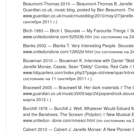
Beaumont-Thomas 2010 — Beaumont-Thomas B. Janelle Mon
Guardian.co.uk, music blog, posted by Ben Beaumont- Th
www
.
guardian
.
co
.
uk
/
music
/
musicblog
/2010/
may
/27/
janell
сентября 2011 г.)
Birch 1983 — Birch I. Siouxsie — My Favourite Things //
www
.
untiedundone
.
com
/52503
b
.
htm
(по состоянию на 24 
Blanks 2002 — Blanks T. Very Interesting People. Siouxs
www
.
untiedundone
.
com
/12802
d
.
html
(по состоянию на 24
Bouwman 2010 — Bouwman K. Interview with Daniel "Skid"
Janelle Monae, Cassie, Sean "Diddy" Combs, Red Cafe // 
www
.
hitquarters
.
com
/
index
.php3?page=intrview/opar/intrv
состоянию на 11 сентября 2011 г.).
Bracewell 2005 — Bracewell M. Her dark materials // The 
www
.
guardian
.
co
.
uk
/
music
/2005/
sep
/24/
popan
drock.siou
марта 2012 г.).
Burchill 1978 — Burchill J. Well, Whatever Would Edvard 
and the Banshees: The Scream (Polydor) // New Musical
www.untiedun- done.com/nmescr.html (по состоянию на 2
Calvert 2010 — Calvert J. Janelle Monae: A New Pioneer O