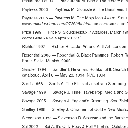
Pastoureau 2009 — Pastoureau M. Black: The History of a C
Paytress 2003 — Paytress M. Siouxsie & The Banshees: T
Paytress 2005 — Paytress M. The Mojo Icon Award: Siouxs
www
.
untiedundone
.
com
/072505
a
.
html
(по состоянию на 2
Price 1999 — Price S. Siouxsiesioux // Attitudes. March 1
состоянию на 24 марта 2012 г.).
Richter 1997 — Richter H. Dada: Art and Anti-Art. London,
Rosenthal 2006 — Rosenthal S. Black Paintings: Robert 
Frank Stella. Munich, 2006.
Sandler 1994 — Sandler I. Newman, Rothko, Still: Search f
catalogue. April 6 — May 28, 1994. N.Y., 1994.
Sarris 1966 — Sarris A. The Films of Josef von Sternberg. 
Savage 1996 — Savage J. Time Travel: Pop, Media and Se
Savage 2005 — Savage J. England's Dreaming. Sex Pistol
Shelley 1988 — Shelley J. Ornament of Gold // New Musica
Stevenson 1983 — Stevenson R. Siouxsie and the Banshe
Sui 2002 — Sui A. It's Only Rock & Roll // InStyle. Octo