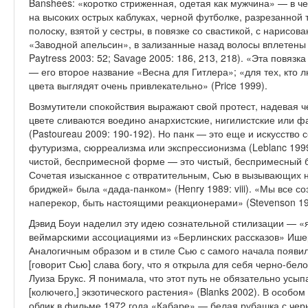
Banshees: «коротко стриженная, одетая как мужчина» — в ч
на высоких острых каблуках, черной футболке, разрезанной т
полоску, взятой у сестры, в повязке со свастикой, с на­рисов
«Заводной апельсин», в зализанные назад волосы вплетены 
Paytress 2003: 52; Savage 2005: 186, 213, 218). «Эта повя
— его второе название «Весна для Гитлера»; «для тех, кто 
цве­та выглядят очень привлекательно» (Price 1999).
Возмутители спокойствия выражают свой протест, надевая ч
цвете сливаются воедино анар­хистские, нигилистские или 
(Pastoureau 2009: 190-192). Но панк — это еще и искусство
футуризма, сюрреализма или экс­прессионизма (Leblanc 1999
чи­стой, беспримесной форме — это чистый, беспримесный бу
Сочетая изысканное с отвратительным, Сью в вызывающих н
бриджей» была «дада-панком» (Henry 1989: viii). «Мы все 
наперекор, быть настоящими реакционерами» (Steven­son 19
Дэвид Боуи наделил эту идею сознательной стилизации — «
веймарскими ассоциациями из «Берлин­ских рассказов» Ишерв
Анало­гичным образом и в стиле Сью с самого начала появил
[говорит Сью] слава богу, что я открыла для себя черно-бело
Луиза Брукс. Я понимала, что этот путь не обязательно усып
[колючего,] экзотического растения» (Blanks 2002). В особо
облик в фильме 1972 года «Кабаре» — белая рубашка с черн