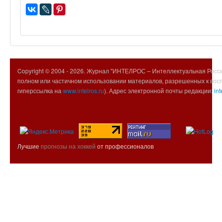
Copyright © 2004 -
2026. Журнал "ИНТЕЛРОС – Интеллектуальная Росси
полном или частичном использовании материалов, разрешенных к вос
гиперссылка на
www.intelros.ru
). Адрес электронной почты редакции:
int
Лучшие
прогнозы на хоккей
от профессионалов