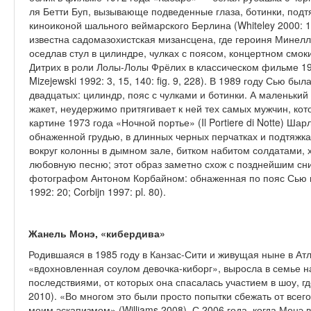
ля Бетти Буп, вызывающе подведенные глаза, ботинки, подт
киноиконой шального веймарского Берлина (Whiteley 2000: 10
известна садомазохистская мизансцена, где героиня Минелли
оседлав стул в цилиндре, чулках с поясом, концертном смо
Дитрих в роли Лолы-Лолы Фрёлих в классическом фильме 1929
Mizejewski 1992: 3, 15, 140: fig. 9, 228). В 1989 году Сью бы
двад­цатых: цилиндр, пояс с чулками и ботинки. А маленький
жакет, неудержимо притягивает к ней тех самых мужчин, кот
картине 1973 года «Ночной портье» (Il Portiere di Notte) Ш
обнаженной грудью, в длинных черных перчатках и подтяжка
вокруг колонны в дымном зале, битком набитом солдатами, х
любовную песню; этот образ заметно схож с позд­нейшим 
фотографом Антоном Корбайном: обнаженная по пояс Сью в 
1992: 20; Corbijn 1997: pl. 80).
Жанель Монэ,
«кибердива»
Родившаяся в 1985 году в Канзас-Сити и живущая ныне в А
«вдохновленная соулом девочка-киборг», вы­росла в семье
последствиями, от которых она спасалась участием в шоу, г
2010). «Во многом это были просто попытки сбежать от всего
моим эскапизмом» (Wil­liams 2008). С 2006 года, когда Монэ