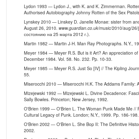
Lydon 1993 — Lydon J., with K. and K. Zimmerman. Rotten
Authorised Autobiography Johnny Rotten of the Sex Pistol
Lynskey 2010 — Linskey D. Janelle Monae: sister from anot
August 26, 2010.
www
.
guardian
.
co
.
uk
/
music
/
2010/aug/26/j
состоянию на 25 марта 2012 г.).
Martin 1982 — Martin J-H. Man Ray Photographs. N.Y., 19
Meyer 1984 — Meyer R.S. But is it Art? An appreciation of J
December 1984. Vol. 58. No. 232. Pp. 10-33.
Meyer 1985 — Meyer R.S. Just So [IV] // The Kipling Journ
55.
Miserocchi 2010 — Miserocchi H.K. The Addams Family: An
Mizejewski 1992 — Mizejewski L. Divine Decadence: Fasc
Sally Bowles. Princeton; New Jersey, 1992.
O'Brien 1999 — O'Brien L. The Woman Punk Made Me // R
Cultural Legacy of Punk. London; N.Y., 1999. Pp. 186-198.
O'Brien 2002 — O'Brien L. She Bop II: The Definitive His
2002.