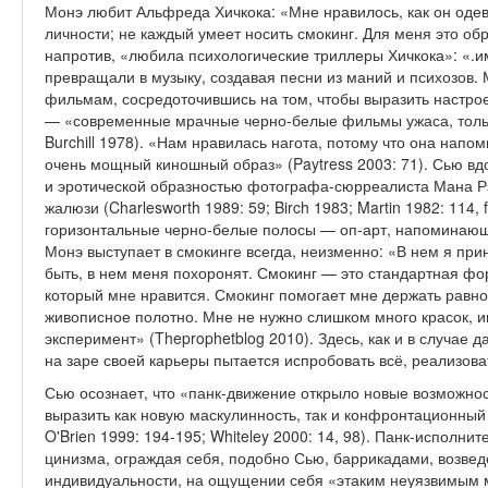
Монэ любит Альфреда Хичкока: «Мне нравилось, как он одева
личности; не каждый умеет носить смо­кинг. Для меня это об
напро­тив, «любила психологические триллеры Хичкока»: «.и
превращали в музыку, создавая песни из ма­ний и психозов. 
фильмам, со­средоточившись на том, чтобы выразить настро
— «современные мрачные черно-белые фильмы ужаса, только 
Burchill 1978). «Нам нравилась нагота, потому что она нап
очень мощный киношный образ» (Paytress 2003: 71). Сью вд
и эротической образно­стью фотографа-сюрреалиста Мана Р
жалюзи (Charlesworth 1989: 59; Birch 1983; Martin 1982: 114,
горизонтальные черно-белые полосы — оп-арт, напоминающий
Монэ выступает в смокинге всегда, неизменно: «В нем я прин
быть, в нем меня похоронят. Смо­кинг — это стандартная форм
который мне нравится. Смокинг помогает мне держать равно
живописное полотно. Мне не нужно слиш­ком много красок, ин
эксперимент» (Theprophetblog 2010). Здесь, как и в случае 
на заре своей карьеры пытается испробовать всё, реализова
Сью осознает, что «панк-движение открыло новые возможно
выразить как новую маскулинность, так и конфронтационный г
O'Brien 1999: 194-195; Whiteley 2000: 14, 98). Панк-исполн
цинизма, ограждая себя, подобно Сью, баррикада­ми, возве
индивидуальности, на ощущении себя «этаким неуязвимым м