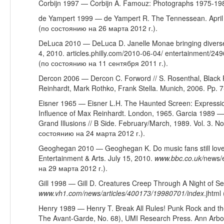
Corbijn 1997 — Corbijn A. Famouz: Photographs 1975-19
de Yampert 1999 — de Yampert R. The Tennessean. April
(по состоянию на 26 марта 2012 г.).
DeLuca 2010 — DeLuca D. Janelle Monae bringing diverse p
4, 2010. articles.philly.com/2010-06-04/ entertainment/
(по состоянию на 11 сентября 2011 г.).
Dercon 2006 — Dercon C. Forword // S. Rosenthal, Black 
Reinhardt, Mark Rothko, Frank Stella. Munich, 2006. Pp. 7
Eisner 1965 — Eisner L.H. The Haunted Screen: Expressi
Influence of Max Reinhardt. London, 1965. Garcia 1989 —
Grand Illusions // B Side. February/March, 1989. Vol. 3. No
состоянию на 24 марта 2012 г.).
Geoghegan 2010 — Geoghegan K. Do music fans still love
Entertainment & Arts. July 15, 2010.
www
.
bbc
.
co
.
uk
/
news/
на 29 марта 2012 г.).
Gill 1998 — Gill D. Creatures Creep Through A Night of Se
www
.
vh
1.
com
/
news
/
articles
/400173/19980701/
index
.jhtml
Henry 1989 — Henry T. Break All Rules! Punk Rock and the 
The Avant-Garde, No. 68), UMI Research Press. Ann Arbo