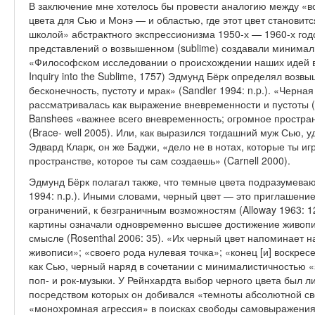
В заключение мне хотелось бы провести аналогию между «в
цвета для Сью и Монэ — и областью, где этот цвет станови
школой» абстрактного экспрессионизма 1950-х — 1960-х годо
представлений о возвышенном (sublime) создавали минимал
«Философ­ском исследовании о происхождении наших идей в
Inquiry into the Sublime, 1757) Эдмунд Бёрк определял возв
бесконечность, пустоту и мрак» (Sandler 1994: n.p.). «Черн
рассматривалась как выражение вневременности и пустоты (Ro
Banshees «важнее всего вневременность; огромное простра
(Brace- well 2005). Или, как выразился тогдашний муж Сью, 
Эдвард Кларк, он же Баджи, «дело не в нотах, ко­торые ты иг
пространстве, которое ты сам создаешь» (Carnell 2000).
Эдмунд Бёрк полагал также, что темные цвета подразумеваю
1994: n.p.). Иными словами, черный цвет — это приглашение 
ограничений, к безграничным возможностям (Alloway 1963: 
картины означали одновременно высшее достижение живопи
смысле (Rosenthal 2006: 35). «Их черный цвет напоминает 
живописи»; «своего рода нулевая точка»; «конец [и] воскресе
как Сью, черный наряд в сочетании с минималистичностью «
поп- и рок-музыки. У Рейнхардта выбор чер­ного цвета был л
посредством ко­торых он добивался «темноты абсолютной сво
«монохромная агрессия» в поисках свободы самовыраже­ния 