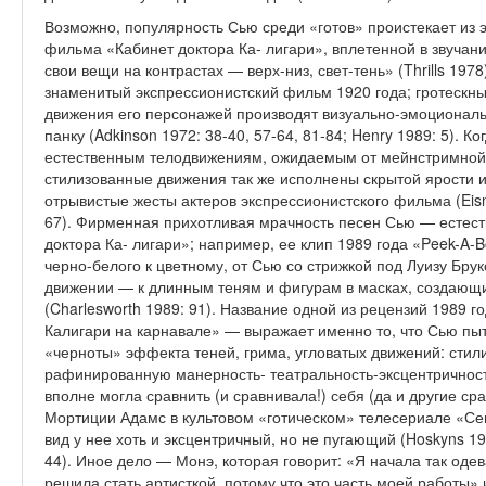
Возможно, популярность Сью среди «готов» проистекает из э
фильма «Кабинет доктора Ка- лигари», вплетенной в звучан
свои вещи на контрастах — верх-низ, свет-тень» (Thrills 197
знаменитый экспрессионистский фильм 1920 года; гротескны
движения его персонажей производят визуально-эмоциональн
панку (Adkinson 1972: 38-40, 57-64, 81-84; Henry 1989: 5). К
естествен­ным телодвижениям, ожидаемым от мейнстримной п
стилизованные движения так же исполнены скры­той ярости и
отрывистые жесты актеров экспрессионистского фильма (Eisne
67). Фирменная прихотливая мрачность песен Сью — естест
доктора Ка- лигари»; например, ее клип 1989 года «Peek-A-
черно-белого к цветному, от Сью со стриж­кой под Луизу Бру
движе­нии — к длинным теням и фигурам в масках, создаю
(Charlesworth 1989: 91). Название одной из рецен­зий 1989 
Калигари на карнава­ле» — выражает именно то, что Сью пы
«черноты» эффекта теней, грима, угловатых движений: сти
рафинированную манерность- театральность-эксцентричност
вполне могла сравнить (и сравнивала!) себя (да и другие ср
Мортиции Адамс в культовом «готиче­ском» телесериале «Се
вид у нее хоть и эксцентричный, но не пугающий (Hoskyns 1983:
44). Иное дело — Монэ, которая гово­рит: «Я начала так одев
решила стать артисткой, потому что это часть моей работы» 