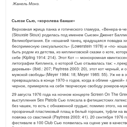
Жанель Монэ.
Сьюзи Сью, «королева банши»
Верховная жрица панка и готического гламура, «Венера-в-ч
(Siouxsie Sioux) родилась под именем Сьюзен Дженет Баллио
Великобри­тания. Ее «кошачий танец, крадущаяся повадка х
беспримесную сексуальность» (Lowerstein 1978) и «по- кош
быть родом из детства, из киплинговской сказки о коте, котор
себе (Kipling 1914: 214). Этот Кот — монохромная квинтэсс
литографии Киплинга, о которой Сью отзывалась так: «.прекр
деревьев» (Ibid.: 207; Paytress 2003: 20), этот кот черный, и
мужской свободы (Meyer 1984: 18; Meyer 1985: 55). Уж не в 
превращалась в конце 1970-х годов, когда в облике «дикой» 
черное, примеряла на себя творческую свободу рокеров-му
29 августа 1976 года на ночном концерте Screen On The Gre
выступления Sex Pistols Сью плясала в фетишистских лате
без ча­шек, то есть с обнаженной грудью; помимо этого, на н
прозрачный пластиковый плащ в белый горошек, туфли на вы
повязка со свастикой (Paytress 2003: 41). 20 сентября 1976 г
фестивале в 100 Club Сью появилась на сцене уже в качестве