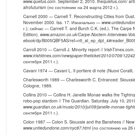
www.quetus.com
. September 2, 2010. thequietus.com/ art
afrofuturism (по состоянию на 24 марта 2012 г.).
Carnell 2000 — Carnell T. Reconstructing Cities from Dust
November 2000. Iss. 17. Изначально —
www
.
untiedundo
г.); сейчас — Carnell T. and Burch C.K. (ed.). The Carpe N
Edition).
www.amazon.co.uk/Carpe-Noctem-Interviews-Vo
ebook/
dp/B005QBF5AS/ref=ntt_at_ep_dpt_4#reader_B0
Carroll 2010 — Carroll J. Minority report // IrishTimes.com.
www.irishtimes.com/newspaper/theticket/2010/0709/1224
сентября 2011 г.).
Cavani 1974 — Cavani L. Il portiere di note (Nuovi Coralli,
Charlesworth 1989 — Charlesworth C. Entranced: Siouxsie
Cologne, 1989.
Collins 2010 — Collins H. Janelle Monae walks the Tightr
robo-pop stardom // The Guardian. Saturday. July 10, 201
www
.
guardian
.
co
.
uk
/
music
/2010/
jul
/09/
janelle
-
monae
-
tigh
сентября 2011 г.).
Colon 1987 — Colon S. Siouxsie and the Banshees // New Y
www
.
untiedundone
.
com
/
nyc
87.
html
(по состоянию на 26 м