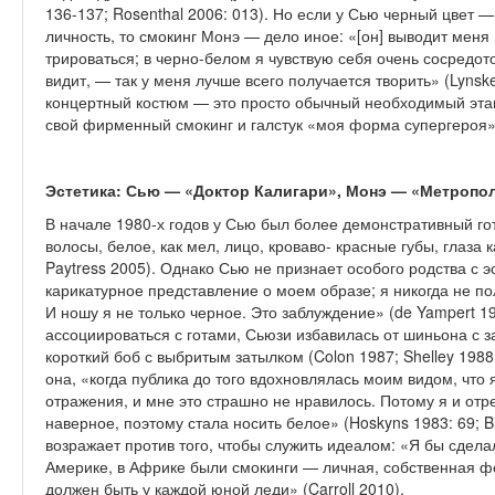
136-137; Rosenthal 2006: 013). Но если у Сью черный цвет 
личность, то смокинг Монэ — дело иное: «[он] выводит меня 
трироваться; в черно-белом я чувствую себя очень сосредото
видит, — так у меня лучше всего полу­чается творить» (Lyns
концертный костюм — это просто обычный необходимый этап 
свой фирменный смокинг и галстук «моя форма супергероя»
Эстетика: Сью — «Доктор Калигари»,
Монэ — «Метропо
В начале 1980-х годов у Сью был более демонстративный го
волосы, белое, как мел, лицо, кроваво- красные губы, глаза 
Paytress 2005). Однако Сью не признает особого родства с 
карикатурное представление о моем образе; я никогда не 
И ношу я не только черное. Это заблуждение» (de Yampert 199
ассоциироваться с готами, Сьюзи избавилась от шиньона с 
короткий боб с выбри­тым затылком (Colon 1987; Shelley 1988:
она, «когда публика до того вдохновлялась моим видом, что 
отражения, и мне это страш­но не нравилось. Потому я и отр
наверное, поэтому стала носить белое» (Hoskyns 1983: 69; B
возражает против того, чтобы слу­жить идеалом: «Я бы сдел
Америке, в Африке были смокинги — личная, собственная фо
должен быть у каждой юной леди» (Carroll 2010).