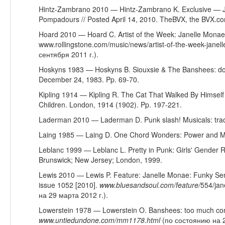
Hintz-Zambrano 2010 — Hintz-Zambrano K. Exclusive — J
Pompadours // Posted April 14, 2010. TheBVX, the BVX.c
Hoard 2010 — Hoard C. Artist of the Week: Janelle Monae 
www.rollingstone.com/music/news/artist-of-the-week-jan
сентября 2011 г.).
Hoskyns 1983 — Hoskyns B. Siouxsie & The Banshees: don'
December 24, 1983. Pp. 69-70.
Kipling 1914 — Kipling R. The Cat That Walked By Himself //
Children. London, 1914 (1902). Pp. 197-221.
Laderman 2010 — Laderman D. Punk slash! Musicals: tracki
Laing 1985 — Laing D. One Chord Wonders: Power and Me
Leblanc 1999 — Leblanc L. Pretty in Punk: Girls' Gender R
Brunswick; New Jersey; London, 1999.
Lewis 2010 — Lewis P. Feature: Janelle Monae: Funky Sen
issue 1052 [2010].
www
.
bluesandsoul
.
com
/
feature
/
554/ja
на 29 марта 2012 г.).
Lowerstein 1978 — Lowerstein O. Banshees: too much cont
www
.
untiedundone
.
com
/
mm
1178.
html
(по состоянию на 2