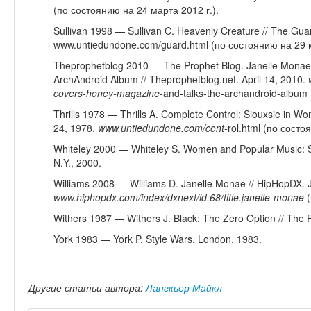
(по состоянию на 24 марта 2012 г.).
Sullivan 1998 — Sullivan C. Heavenly Creature // The Gua
www.untiedundone.com/guard.html (по состоянию на 29 м
Theprophetblog 2010 — The Prophet Blog. Janelle Monae
ArchAndroid Album // Theprophetblog.net. April 14, 2010.
covers
-
honey
-
magazine
-
and-talks-the-archandroid-album
Thrills 1978 — Thrills A. Complete Control: Siouxsie in 
24, 1978.
www
.
untiedundone
.
com
/
cont
-
rol.html (по состо
Whiteley 2000 — Whiteley S. Women and Popular Music: Sexu
N.Y., 2000.
Williams 2008 — Williams D. Janelle Monae // HipHopDX. 
www
.
hiphopdx
.
com
/
index
/
dxnext
/
id
.68/
title
.
janelle
-
monae
(
Withers 1987 — Withers J. Black: The Zero Option // The 
York 1983 — York P. Style Wars. London, 1983.
Другие статьи автора:
Лангкьер Майкл