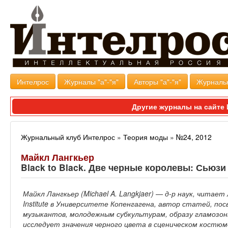
Интелрос
Журналы "а"-"я"
Авторы "а"-"я"
Журналь
Другие журналы на сайт
Журнальный клуб Интелрос
»
Теория моды
»
№24, 2012
Майкл Лангкьер
Black to Black. Две черные королевы: Сьюз
Майкл Лангкьер (Michael A. Langkjaer) — д-р наук, читае
Institute в Университете Копенгагена, автор статей, п
музыкантов, молодежным субкультурам, образу гламозонк
исследует значения черного цвета в сценическом костюм