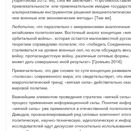
[Харитонова 2015: 48]. Она же заключает: «Противопоставле
привлекательности или привлекательном имидже государства
альтернативным инструментом решения внешнеполитических
чем военные или экономические методы» [Там же].
Любопытно, что параллельно с американскими аналогичные 
китайскими политологами. Восточный аналог концепции «мя
орбитальной войны», которая остается малоизвестной русс
теоретики справедливо полагали, что «победить Соединенн
сталкиваться на уровне военных сил, но если обсуждать ве
войну, пропагандистскую войну, различные сетевые формы, 
может дать совершенно иной результат» [Громыко 2016].
Примечательно, что две схожие по сути концепции развивали
«полюсах» современного мира; это свидетельствует, что и
макрополитический тренд: «мягкая сила» действительно о
мировой политике.
Важнейшим элементом проведения стратегии «мягкой силы»
процесс применения информационной силы. Понятие инфор
«мягкой силы» уже применяется в отечественной политологи
Давыдов, проанализировавший ряд силовых компонент этого
политическую, научно-техническую, идеологическую и инфо
исследователей идут дискуссии относительно использован