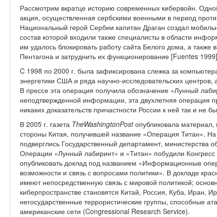
Рассмотрим вкратце историю современных кибервойн. Одной
акция, осуществленная сербскими военными в период против
Национальный герой Сербии капитан Драган создал мобильну
состав которой входили также специалисты в области инфор
им удалось блокировать работу сайта Белого дома, а такж
Пентагона и затруднить их функционирование [Fuentes 1999]
C 1998 по 2000 г. была зафиксирована слежка за компьюте
энергетики США и ряда научно-исследовательских центров, 
В прессе эта операция получила обозначение «Лунный лабир
неподтвержденной информации, эта двухлетняя операция п
никаких доказательств причастности России к ней так и не б
В 2005 г. газета
The
Washington
Post
опубликовала материал, в
стороны Китая, получившей название «Операция Титан». На
подверглись Государственный департамент, министерства об
Операции «Лунный лабиринт» и «Титан» побудили Конгресс
опубликовать доклад под названием «Информационные опер
возможности и связь с вопросами политики». В докладе крас
имеют непосредственную связь с мировой политикой; осно
киберпространстве становятся Китай, Россия, Куба, Иран, И
негосударственные террористические группы, способные ата
американские сети (Congressional Research Service).