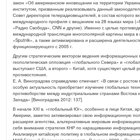
закон «Об американском иновещании на территории Украин
институтом, призванным реализовывать данный законодатель
Совет директоров телерадиовещателей, в состав которого 
международного профиля с вещанием на 28 языках мира («
«Радио Свобода», CNN и другие). Именно с целью противодей
международной трансляции многополярной картины мира в н
«Sputnik», а также активизирована и расширена деятельност
функционирующего с 2005 г.
Другим стратегическим вектором ведения информационных 
геополитическая оппозиция «глобального Севера» и «глоба
выступают США, а второго – Китай, хотя существует целый 
противостояния.
Е. А. Виноградова справедливо отмечает: «В связи с ростом
особую актуальность приобретает изучение глобальных тех
противоборстве между индустриальными странами Востока 
Запада» [Виноградова 2012: 137].
В начале ХХI в. «глобальный Юг», особенно в лице Китая, а
Америки, заметно активизировал свою информационную пол
расширяя агентства, альтернативные мировым информацио
себя внимание стратегия КНР по наращиванию информацио
Анализируя китайскую политику в глобальном информационн