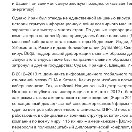
и Вашингтон занимал самую жесткую позицию, отказывая Те
энергетику).
Однако Иран был отнюдь не единственной мишенью вируса. 
истории скрытую информационную войну всемирного масшта
заражены компьютеры многих стран. По данным корпораци
компьютеров на долю Ирана приходилось более половины (6
массовой кибератаки стали компьютеры Индонезии, Индии, 
Узбекистана, России и даже Великобритании [Symantec]. Св
вирус Duqu, подвергавший деформации главным образом до
Запуск этого вируса также был направлен главным образом 
затронул и другие государства: Судан, Францию, Швецию, И
В 2012–2013 гг. доминанта информационного глобального пр
отношений между США и Китаем. Как из рога изобилия посы
кибершпионаже. Так, китайский Национальный центр экстрен
Интернете опубликовал информацию о том, что в 2012 г. бол
хакерским атакам американского происхождения [Жиров 2013
сенсационный доклад частной североамериканской фирмы 
один из центров кибернетического шпионажа КНР». В нем, в ч
работающих в официальных военных структурах китайской а
компании по всему миру, 115 их них – американские» [Волко
переросли в полномасштабный дипломатический конфликт, н