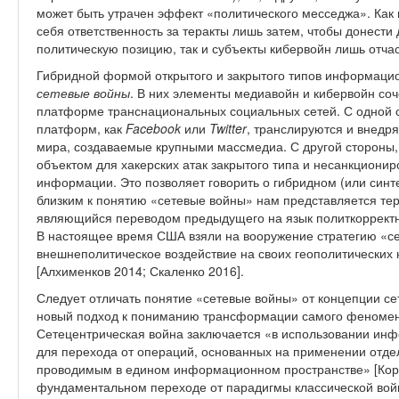
может быть утрачен эффект «политического месседжа». Как
себя ответственность за теракты лишь затем, чтобы донести
политическую позицию, так и субъекты кибервойн лишь отча
Гибридной формой открытого и закрытого типов информаци
сетевые войны
. В них элементы медиавойн и кибервойн со
платформе транснациональных социальных сетей. С одной с
платформ, как
Facebook
или
Twitter
, транслируются и внедр
мира, создаваемые крупными массмедиа. С другой стороны,
объектом для хакерских атак закрытого типа и несанкцион
информации. Это позволяет говорить о гибридном (или синт
близким к понятию «сетевые войны» нам представляется те
являющийся переводом предыдущего на язык политкорректн
В настоящее время США взяли на вооружение стратегию «се
внешнеполитическое воздействие на своих геополитических 
[Алхименков 2014; Скаленко 2016].
Следует отличать понятие «сетевые войны» от концепции с
новый подход к пониманию трансформации самого феномен
Сетецентрическая война заключается «в использовании ин
для перехода от операций, основанных на применении отде
проводимым в едином информационном пространстве» [Корсак
фундаментальном переходе от парадигмы классической войн