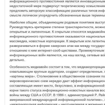
информационного противостояния является инновационным 
недостаточной мере подвергнут теоретическому осмыслению
предложить авторскую классификацию различных типов ин
смысле логически упорядочить обозначенные выше термины
Наиболее общим, объединяющим родовым понятием выступ
Руководствуясь критерием степени транспарентности, можно
открытые
и
латентные
. К открытым относятся медиавойн
информационного противостояния оказываются национальн
массмедиа, новостные корпорации. К закрытым или латентн
разворачиваться в форме хакерских атак как между государ
отношению к ним интернет-сооб-ществами. Промежуточным 
информационных войн являются, на наш взгляд, сетевые во
детально.
Особенность медиавойн состоит в том, что медиакорпорац
охватывающие крупные аудитории, создают определенные, 
«картины мира». Столкновение в общественном сознании п
мировоззренческих схем нередко дает эффект информацио
составляющая имеет место, безусловно, в информационной
корни такого статуса информационно-новостных каналов во
войны между США и СССР. В 1986 г. администрацией Р. Рей
американской международной информационной политике», где
«международная информация – неотъемлемая и жизненно ва