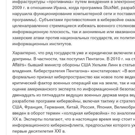
инфраструктуры «противника» путем внедрения в электронну
2009 г. в отношении Ирана, когда программа StuxNet, разр
нарушила функционирование компьютерной сети и поставил
программы). Субъектами противостояния в кибервойне оказы
целенаправленно стремящиеся избежать военного столкнове
информационную плоскость, так и анонимные или квазиано
хакерские атаки против национальных государств, их полити
информационных институтов.
Характерно, что ряд государств уже и юридически включили
доктрины. В частности, так поступил Пентагон. В 2010 г. на
Affairs» бывший министр обороны США Уильям Линн в стат
владения. Киберстратегия Пентагона» констатировал: «В во
формально признал киберпространство как новое поле веден
критический фактор военных операций как на земле, так и на 
оценке американского эксперта по информационной безопа
двенадцать из пятнадцати ведущих военных держав мира ве
разработке программ кибервойны, включая тактику и стратег
США, Франция, Германия, Китай, Россия, Япония, Великобри
введен в оборот термин «холодная кибервойна» по аналоги
ХХ в. Эксперты полагают, что в настоящее время мир стоит
информационного киберконфликта, предпосылки которого уж
первые десятилетия XXI в.