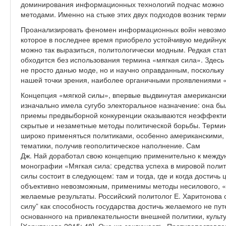
доминирования информационных технологий подчас можн
методами. Именно на стыке этих двух подходов возник тер
Проанализировать феномен информационных войн невозможн
которое в последнее время приобрело устойчивую медийную
можно так выразиться, политологически модным. Редкая ст
обходится без использования термина «мягкая сила». Здесь
не просто данью моде, но и научно оправданным, поскольк
нашей точки зрения, наиболее органичными проявлениями «
Концепция «мягкой силы», впервые выдвинутая американск
изначально имела сугубо электоральное назначение: она был
приемы предвыборной конкуренции оказываются неэффекти
скрытые и незаметные методы политической борьбы. Термин
широко применяться политиками, особенно американскими,
тематики, получив геополитическое наполнение. Сам
Дж. Най доработал свою концепцию применительно к между
монографии «Мягкая сила: средства успеха в мировой полити
силы состоит в следующем: там и тогда, где и когда достичь
объективно невозможным, применимы методы несилового, 
желаемые результаты. Российский политолог Е. Харитонова 
силу” как способность государства достичь желаемого не п
основанного на привлекательности внешней политики, куль