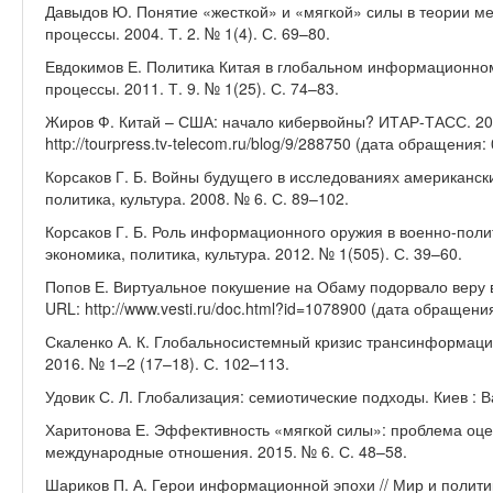
Давыдов Ю. Понятие «жесткой» и «мягкой» силы в теории 
процессы. 2004. Т. 2. № 1(4). С. 69–80.
Евдокимов Е. Политика Китая в глобальном информационно
процессы. 2011. Т. 9. № 1(25). С. 74–83.
Жиров Ф. Китай – США: начало кибервойны? ИТАР-ТАСС. 201
http://tourpress.tv-telecom.ru/blog/9/288750 (дата обращения:
Корсаков Г. Б. Войны будущего в исследованиях американски
политика, культура. 2008. № 6. С. 89–102.
Корсаков Г. Б. Роль информационного оружия в военно-поли
экономика, политика, культура. 2012. № 1(505). С. 39–60.
Попов Е. Виртуальное покушение на Обаму подорвало веру в
URL: http://www.vesti.ru/doc.html?id=1078900 (дата обращения
Скаленко А. К. Глобальносистемный кризис трансинформацио
2016. № 1–2 (17–18). С. 102–113.
Удовик С. Л. Глобализация: семиотические подходы. Киев : В
Харитонова Е. Эффективность «мягкой силы»: проблема оце
международные отношения. 2015. № 6. С. 48–58.
Шариков П. А. Герои информационной эпохи // Мир и политик