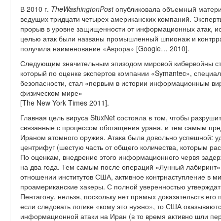
В 2010 г.
The
Washington
Post
опубликовала объемный матери
ведущих тридцати четырех американских компаний. Экспер
прорыв в уровне защищенности от информационных атак, исп
целью атак были названы промышленный шпионаж и контрра
получила наименование «Аврора» [Google… 2010].
Следующим значительным эпизодом мировой кибервойны ста
который по оценке экспертов компании «Symantec», специ
безопасности, стал «первым в истории информационным ви
физическом мире»
[The New York Times 2011].
Главная цель вируса StuxNet состояла в том, чтобы разруши
связанные с процессом обогащения урана, и тем самым пред
Ираном атомного оружия. Атака была довольно успешной: уд
центрифуг (шестую часть от общего количества, которым рас
По оценкам, внедрение этого информационного червя заде
на два года. Тем самым после операций «Лунный лабиринт»
отношении институтов США, активное контрнаступление в м
проамериканские хакеры. С полной уверенностью утверждать
Пентагону, нельзя, поскольку нет прямых доказательств его п
если следовать логике «кому это нужно», то США оказываю
информационной атаки на Иран (в то время активно шли пе