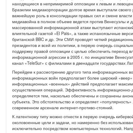
находящиеся в непримиримой оппозиции к левым и левоцент
Бразилии медиакорпорации долгое время выступали своего 
важнейшую роль в консолидации правых сил и смене власти 
медиавойна в полном объеме ведется против Венесуэлы и д
массированной информационной атаки выступают испански
влиятельной газетой «El Pais», а также испаноязычные вер
британской BBC и др. Эти СМИ проводят четкий редакционн
президентов и всей их политики, в первую очередь социаль
поддержку правой оппозиции с целью обеспечить переход вл
информационной агрессии в 2005 г. по инициативе Венесуэ
канал «TeleSur» с филиалами в двенадцати государствах Ла
Перейдем к рассмотрению другого типа информационных вой
информационных войн предполагает более широкий «веер» 
информационных «военных» действий предполагает максим
осуществления операций. Эффективность информационно-д
определяется тем, насколько обеспечены и сохранены анон
субъекта. Это обстоятельство и определяет «популярность
современном арсенале интернет-противо-стояний.
К латентному типу можно отнести в первую очередь киберв
околовоенные цели и задачи, но намеренно без использован
исключительно посредством компьютерных технологий. Напр