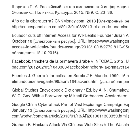
Шариков П. А. Российский вектор американской информацион
Экономика, Политика, Культура. 2015. № 9. С. 23–36.
Año de la ciberguerra? CNNMoney.com. 2013 [Электронный ре
http://cnnespanol.cnn.com/2013/01/08/2013-el-ano-de-una-cibe
Ecuador cuts off Internet Access for WikiLeaks Founder Julian 
October 18 [Электронный ресурс]. URL: https://www.washingtonp
access-for-wikileaks-founder-assange/2016/10/18/2772 81f6-9
обращения: 15.10.2016).
Facebook, trinchera de la primavera árabe
// INFOBAE. 2012. UR
bae.com/2012/02/05/1043363-facebook-trinchera-la-primavera-
Fuentes J. Guerra informática en Serbia // El Mundo. 1999. 16 
elmundo.es/navegante/99/abril/16/hackers.html (дата обращен
Global Studies Encyclopedic Dictionary / Ed. by A. N. Chumakov, 
W. C. Gay. With a Foreword by Mikhail Gorbachev. Amsterdam; N
Google China Cyberattack Part of Vast Espionage Campaign Exp
January 13 [Электронный ресурс]. URL: http://www.washington
com/wpdyn/content/article/2010/01/13/AR2010011300359.html 
Graham B
.
Hackers Attack Via Chinese Web Sites // The Washi