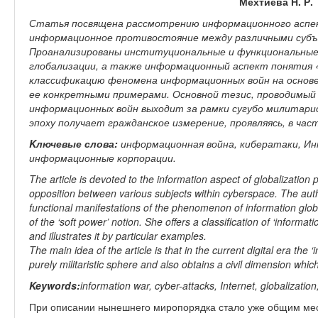
Мехтиева Н. Р.
Статья посвящена рассмотрению информационного аспек
информационное противостояние между различными субъ
Проанализированы институциональные и функциональные
глобализации, а также информационный аспект понятия 
классификацию феномена информационных войн на осно
ее конкретными примерами. Основной тезис, проводимый
информационных войн выходит за рамки сугубо милитари
эпоху получает гражданское измерение, проявляясь, в ча
Kлючевые слова:
информационная война, кибератаки, Ин
информационные корпорации.
The article is devoted to the information aspect of globalization 
opposition between various subjects within cyberspace. The autho
functional manifestations of the phenomenon of information globa
of the ‘soft power’ notion. She offers a classification of ‘informa
and illustrates it by particular examples.
The main idea of the article is that in the current digital era t
purely militaristic sphere and also obtains a civil dimension w
Keywords:
information war, cyber-attacks, Internet, globalizatio
При описании нынешнего миропорядка стало уже общим ме