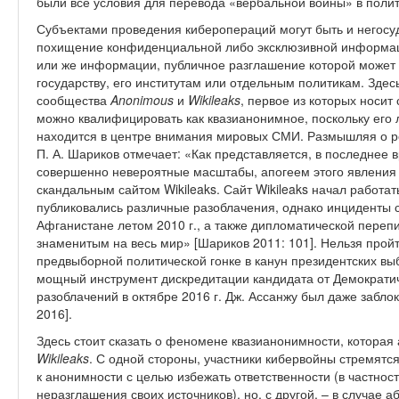
были все условия для перевода «вербальной войны» в полит
Субъектами проведения киберопераций могут быть и негос
похищение конфиденциальной либо эксклюзивной информаци
или же информации, публичное разглашение которой может
государству, его институтам или отдельным политикам. Зде
сообщества
Anonimous
и
Wikileaks
, первое из которых носит
можно квалифицировать как квазианонимное, поскольку его 
находится в центре внимания мировых СМИ. Размышляя о р
П. А. Шариков отмечает: «Как представляется, в последнее
совершенно невероятные масштабы, апогеем этого явления 
скандальным сайтом Wikileaks. Сайт Wikileaks начал работать
публиковались различные разоблачения, однако инциденты с
Афганистане летом 2010 г., а также дипломатической перепи
знаменитым на весь мир» [Шариков 2011: 101]. Нельзя прой
предвыборной политической гонке в канун президентских выб
мощный инструмент дискредитации кандидата от Демократич
разоблачений в октябре 2016 г. Дж. Ассанжу был даже забло
2016].
Здесь стоит сказать о феномене квазианонимности, которая
Wikileaks
. С одной стороны, участники кибервойны стремятс
к анонимности с целью избежать ответственности (в частнос
неразглашения своих источников), но, с другой, – в случае