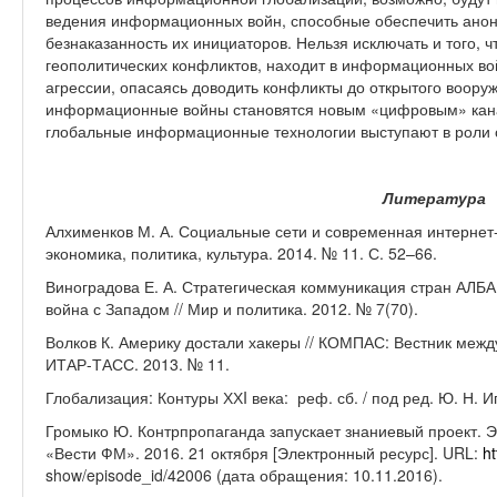
ведения информационных войн, способные обеспечить анон
безнаказанность их инициаторов. Нельзя исключать и того, ч
геополитических конфликтов, находит в информационных в
агрессии, опасаясь доводить конфликты до открытого воору
информационные войны становятся новым «цифровым» кана
глобальные информационные технологии выступают в роли о
Литература
Алхименков М. А. Социальные сети и современная интернет
экономика, политика, культура. 2014. № 11. С. 52–66.
Виноградова Е. А. Стратегическая коммуникация стран АЛБ
война с Западом // Мир и политика. 2012. № 7(70).
Волков К. Америку достали хакеры // КОМПАС: Вестник меж
ИТАР-ТАСС. 2013. № 11.
Глобализация: Контуры ХХI века: реф. сб. / под ред. Ю. Н. И
Громыко Ю. Контрпропаганда запускает знаниевый проект. 
«Вести ФМ». 2016. 21 октября [Электронный ресурс]. URL:
ht
show/episode_id/42006 (дата обращения: 10.11.2016).