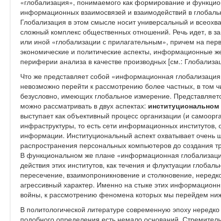
«глобализация», понимаемого как формирование и функцион
информационных взаимосвязей и взаимодействий в глобальн
Глобализация в этом смысле носит универсальный и всеохва
сложный комплекс общественных отношений. Речь идет, в за
или иной «глобализации с прилагательным», причем на пер
экономические и политические аспекты, информационные же
периферии анализа в качестве производных [см.: Глобализа
Что же представляет собой «информационная глобализация»
невозможно перейти к рассмотрению более частных, в том 
безусловно, имеющих глобальное измерение. Представляет
можно рассматривать в двух аспектах:
институциональном
выступает как объективный процесс организации (и самоор
инфраструктуры, то есть сети информационных институтов,
информации. Институциональный аспект охватывает очень ш
распространения персональных компьютеров до создания 
В функциональном же плане «информационная глобализация
действия этих институтов, как течения и флуктуации глобал
пересечение, взаимопроникновение и столкновение, неред
агрессивный характер. Именно на стыке этих информацио
войны, к рассмотрению феномена которых мы перейдем ниж
В политологической литературе современную эпоху нередко
подобного определения есть немало оснований. Стремитель