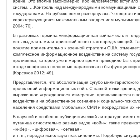
арене. Это вполне закономерно, ибо человечество вступил
систем. …Контроль над международными коммуникациями с
государствами. На рубеже веков развернулась “четвертая 
характеризующаяся максимальным внедрением мультимеди
2004: 76].
В трактовках термина «информационная война» есть и тенден
есть выделять милитаристский аспект как определяющий. Так
понятие применительно к военной стратегии США, отмечает
комплексное информационное воздействие на систему госуд
противника, которое уже в мирное время приводило бы к п
в ходе конфликта полностью парализовало бы функциониров
[Корсаков 2012: 49].
Представляется, что абсолютизация сугубо милитаристского
проявлений информационных войн. С нашей точки зрения, 
выраженное «гражданское» измерение, проявляющееся в п
воздействии на общественное сознание и социально-психоло
населения средствами глобальных СМИ и посредством их «
В научной и особенно публицистической литературе имеет 
путаница относительно разных видов «войн»: такие предик
«кибер», «цифровая», «сетевая»
и т. п., нередко используют как синонимы. Подобную ситуа