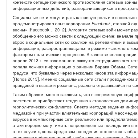
контексте сетецентрического противостояния сетевые войн
информационных действий, разворачивающихся в пространс
Социальные сети могут играть ключевую роль и в социально-
продемонстрировал опыт корпорации
Facebook
, ставшей о
весны» [Facebook… 2012]. Алгоритм сетевых войн может ра
обобщенно его можно свести к следующей схеме: вначале
вброс в социальные сети со ссылкой на релевантный и вызы
информация, распространяющаяся в режиме «снежного ком
фактором политических процессов. В качестве иллюстрации
апреле 2013 г. со взломанного аккаунта сотрудников агентст
попала ложная информация о ранении Барака Обамы. Сетев
градуса, что буквально через несколько часов эта информа
[Попов 2013]. Именно социальные сети стали проводником 
правдивой и вызвали резонанс, реально отразившийся на со
Таким образом, можно заключить, что в современную «циф
постепенно приобретают тенденцию к становлению домини
геополитических конфликтов. Спектр методов ведения инфо
медиавойн при участии влиятельных корпораций массмедиа
вирусов в компьютерные сети реального или предполагаем
атаки нередко могут иметь непредвиденные последствия впл
в тех случаях, когда cредством нападения становятся глоба
процессов информационной глобализации, возможно, будут