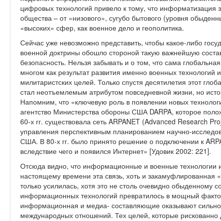
цифровых технологий привело к тому, что информатизация 
общества – от «низового», сугубо бытового (уровня обыден
«высоких» сфер, как военное дело и геополитика.
Сейчас уже невозможно представить, чтобы какое-либо госу
военной доктрины обошло стороной такую важнейшую сост
безопасность. Нельзя забывать и о том, что сама глобальная
многом как результат развития именно военных технологий 
милитаристских целей. Только спустя десятилетия этот гл
стал неотъемлемым атрибутом повседневной жизни, но исток
Напомним, что «ключевую роль в появлении новых технолог
агентство Министерства обороны США DARPA, которое полож
60-х гг. существовала сеть ARPANET (Advanced Research Pro
управления перспективным планированием научно-исследов
США. В 80-х гг. было принято решение о подключении к ARP
вследствие чего и появился Интернет» [Удовик 2002: 221].
Отсюда видно, что информационные и военные технологии из
настоящему времени эта связь, хоть и закамуфлированная 
только усилилась, хотя это не столь очевидно обыденному с
информационных технологий превратилось в мощный фактор
информационная и медиа- составляющие оказывают сильное
международных отношений. Тех целей, которые рискованно д