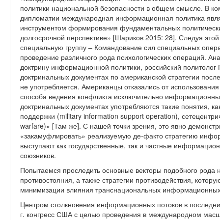
политики национальной безопасности в общем смысле. В к
дипломатии международная информационная политика явля
инструментом формирования фундаментальных политических
долгосрочной перспективе» [Шариков 2015: 28]. Следуя этой 
специальную группу – Командование сил специальных опера
проведение различного рода психологических операций. А
доктрину информационной политики, российский политолог П.
доктринальных документах по американской стратегии посл
не употребляется. Американцы отказались от использования
способа ведения конфликта исключительно информационным
доктринальных документах употребляются такие понятия, 
поддержки (military information support operation), сетецентр
warfare)» [Там же]. С нашей точки зрения, это явно демонс
«закамуфлировать» реализуемую де-факто стратегию инфо
выступают как государственные, так и частные информацион
союзников.
Попытаемся проследить основные векторы подобного рода но
противостояния, а также стратегии противодействия, котору
минимизации влияния транснациональных информационных
Центром столкновения информационных потоков в последние 
г. конгресс США с целью проведения в международном масш