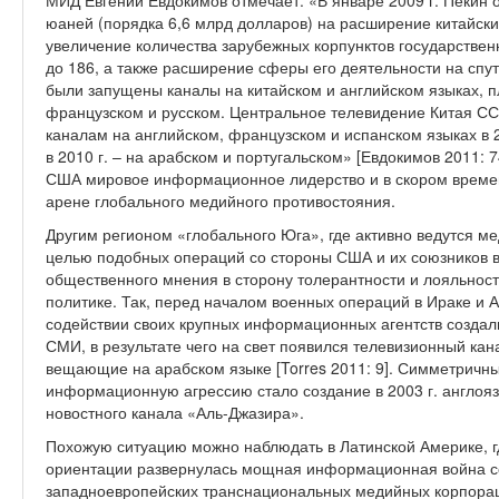
МИД Евгений Евдокимов отмечает: «В январе 2009 г. Пекин 
юаней (порядка 6,6 млрд долларов) на расширение китайс
увеличение количества зарубежных корпунктов государствен
до 186, а также расширение сферы его деятельности на спут
были запущены каналы на китайском и английском языках, 
французском и русском. Центральное телевидение Китая С
каналам на английском, французском и испанском языках в 20
в 2010 г. – на арабском и португальском» [Евдокимов 2011: 
США мировое информационное лидерство и в скором времени
арене глобального медийного противостояния.
Другим регионом «глобального Юга», где активно ведутся м
целью подобных операций со стороны США и их союзников
общественного мнения в сторону толерантности и лояльнос
политике. Так, перед началом военных операций в Ираке и
содействии своих крупных информационных агентств созда
СМИ, в результате чего на свет появился телевизионный кан
вещающие на арабском языке [Torres 2011: 9]. Симметричны
информационную агрессию стало создание в 2003 г. англояз
новостного канала «Аль-Джазира».
Похожую ситуацию можно наблюдать в Латинской Америке, г
ориентации развернулась мощная информационная война с
западноевропейских транснациональных медийных корпорац