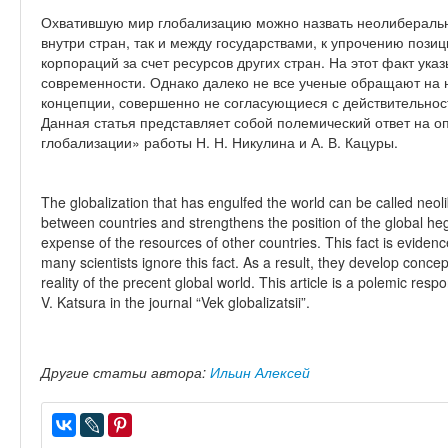
Охватившую мир глобализацию можно назвать неолиберально
внутри стран, так и между государствами, к упрочению поз
корпораций за счет ресурсов других стран. На этот факт ук
современности. Однако далеко не все ученые обращают на н
концепции, совершенно не согласующиеся с действительнос
Данная статья представляет собой полемический ответ на о
глобализации» работы Н. Н. Никулина и А. В. Кацуры.
The globalization that has engulfed the world can be called neolib
between countries and strengthens the position of the global he
expense of the resources of other countries. This fact is evide
many scientists ignore this fact. As a result, they develop concep
reality of the precent global world. This article is a polemic resp
V. Katsura in the journal “Vek globalizatsii”.
Другие статьи автора:
Ильин Алексей