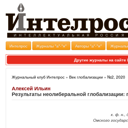
Интелрос
Журналы "а"-"я"
Авторы "а"-"я"
Журналь
Другие журналы на сайт
Журнальный клуб Интелрос
»
Век глобализации
»
№2, 2020
Алексей Ильин
Результаты неолиберальной глобализации: 
к. ф. н.
Омского государ