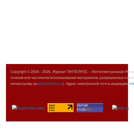
Copyright © 2004 -
2026. Журнал "ИНТЕЛРОС – Интеллектуальная Росси
полном или частичном использовании материалов, разрешенных к вос
гиперссылка на
www.intelros.ru
). Адрес электронной почты редакции:
int