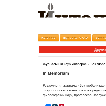
Интелрос
Журналы "а"-"я"
Авторы
Другие
Журнальный клуб Интелрос
»
Век глоб
In Memoriam
Редколлегия журнала «Век глобализации
скоропостижно скончался член редколле
философских наук, профессор, заслуже