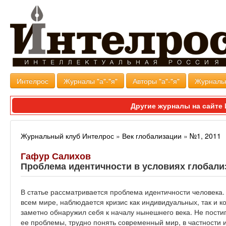
Интелрос
Журналы "а"-"я"
Авторы "а"-"я"
Журналь
Другие журналы на сайт
Журнальный клуб Интелрос
»
Век глобализации
»
№1, 2011
Гафур Салихов
Проблема идентичности в условиях глобали
В статье рассматривается проблема идентичности человека. О
всем мире, наблюдается кризис как индивидуальных, так и к
заметно обнаружил себя к началу нынешнего века. Не постиг
ее проблемы, трудно понять современный мир, в частности 