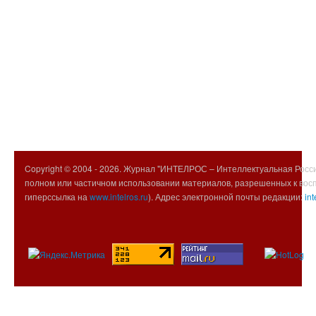
Copyright © 2004 -
2026. Журнал "ИНТЕЛРОС – Интеллектуальная Росси
полном или частичном использовании материалов, разрешенных к вос
гиперссылка на
www.intelros.ru
). Адрес электронной почты редакции:
int