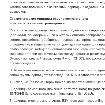
понятие мощности может трактоваться в соответствии с кон
устойчивого получения в ближайший период и в отдаленно
древесины.
Статистические единицы экосистемного учета
и их иерархическая группировка
Статистические единицы экосистемного учета – это террито
(площади), по которым и/или о которых обязана собиратьс
вестись разработка (обобщение, группировка, представлени
определение и выделение «в натуре» данных единиц на пра
особо сложную
задачу
при становлении экосистемного учета.
меньшей степени практически все международные рекоменда
Экспериментальный экосистемный учет (СПЭУ), предусмат
статнаблюдения.
В Экспериментальном экосистемном учете, в частности, пре
собой группы единиц статнаблюдения. К ним относятся в по
1) исходные (базовые) территориально-пространственные един
2) единицы земельного (почвенно-растительного) покрова/
ЕЗП/ЭФЕ (land cover/ecosystem functional units, LCEU);
3) единицы экосистемного учета, ЕЭУ (ecosystem accounting u