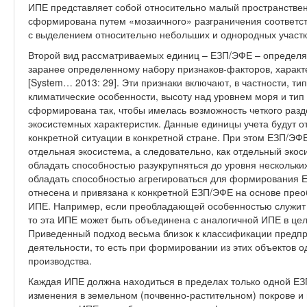
ИПЕ представляет собой относительно малый пространствен
сформирована путем «мозаичного» разграничения соответс
с выделением относительно небольших и однородных участко
Второй вид рассматриваемых единиц – ЕЗП/ЭФЕ – определя
заранее определенному набору признаков-факторов, харак
[System… 2013: 29]. Эти признаки включают, в частности, ти
климатические особенности, высоту над уровнем моря и ти
сформирована так, чтобы имелась возможность четкого разд
экосистемных характеристик. Данные единицы учета будут о
конкретной ситуации в конкретной стране. При этом ЕЗП/ЭФЕ
отдельная экосистема, а следовательно, как отдельный экос
обладать способностью разукрупняться до уровня нескольки
обладать способностью агрегироваться для формирования 
отнесена и привязана к конкретной ЕЗП/ЭФЕ на основе прео
ИПЕ. Например, если преобладающей особенностью служит 
то эта ИПЕ может быть объединена с аналогичной ИПЕ в ц
Приведенный подход весьма близок к классификации предпри
деятельности, то есть при формировании из этих объектов 
производства.
Каждая ИПЕ должна находиться в пределах только одной Е
изменения в земельном (почвенно-растительном) покрове и 