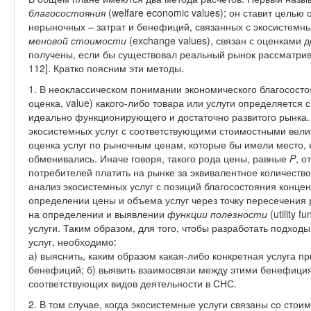
благосостояния
(welfare economic values); он ставит цель
нерыночных – затрат и бенефиций, связанных с экосистемны
меновой стоимости
(exchange values), связан с оценками 
получены, если бы существовал реальный рынок рассматрив
112]. Кратко поясним эти методы.
1. В неоклассическом понимании экономического благососто
оценка, value) какого-либо товара или услуги определяется
идеально функционирующего и достаточно развитого рынка.
экосистемных услуг с соответствующими стоимостными вели
оценка услуг по рыночным ценам, которые бы имели место, 
обменивались. Иначе говоря, такого рода цены, равные
P
, о
потребителей платить на рынке за эквивалентное количеств
анализ экосистемных услуг с позиций благосостояния концен
определении цены и объема услуг через точку пересечения 
на определении и выявлении
функции полезности
(utility 
услуги. Таким образом, для того, чтобы разработать подхо
услуг, необходимо:
а) выяснить, каким образом какая-либо конкретная услуга п
бенефиций; б) выявить взаимосвязи между этими бенефиц
соответствующих видов деятельности в СНС.
2. В том случае, когда экосистемные услуги связаны со сто