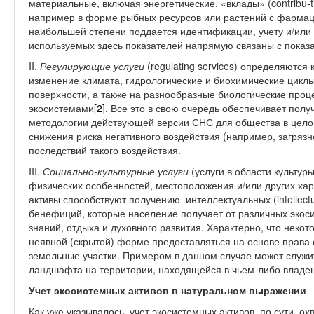
материальные, включая энергетические, «вклады» (contribu-
например в форме рыбных ресурсов или растений с фармаце
наибольшей степени поддается идентификации, учету и/или 
используемых здесь показателей напрямую связаны с показ
II.
Регулирующие услуги
(regulating services) определяются
изменение климата, гидрологические и биохимические цикл
поверхности, а также на разнообразные биологические проц
экосистемами
[2]
. Все это в свою очередь обеспечивает пол
методологии действующей версии СНС для общества в целом
снижения риска негативного воздействия (например, загряз
последствий такого воздействия.
III.
Социально-культурные услуги
(услуги в области культуры
физических особенностей, местоположения и/или других хар
активы способствуют получению интеллектуальных (intellectu
бенефиций, которые население получает от различных экос
знаний, отдыха и духовного развития. Характерно, что некот
неявной (скрытой) форме предоставляться на основе права
земельные участки. Примером в данном случае может служит
ландшафта на территории, находящейся в чьем-либо владе
Учет экосистемных активов в натуральном выражении
Как уже указывалось, учет экосистемных активов, по сути, о