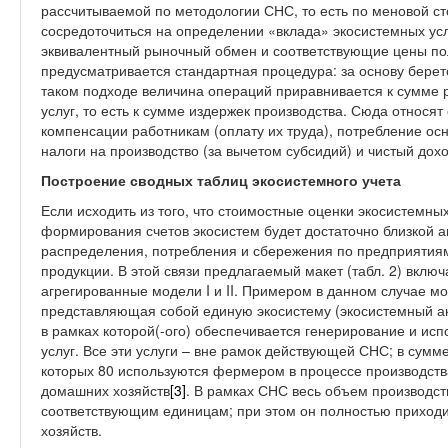
рассчитываемой по методологии СНС, то есть по меновой с
сосредоточиться на определении «вклада» экосистемных усл
эквивалентный рыночный обмен и соответствующие цены пол
предусматривается стандартная процедура: за основу берет
таком подходе величина операций приравнивается к сумме р
услуг, то есть к сумме издержек производства. Сюда относя
компенсации работникам (оплату их труда), потребление осн
налоги на производство (за вычетом субсидий) и чистый дохо
Построение сводных таблиц экосистемного учета
Если исходить из того, что стоимостные оценки экосистемны
формирования счетов экосистем будет достаточно близкой 
распределения, потребления и сбережения по предприятия
продукции. В этой связи предлагаемый макет (табл. 2) вклю
агрегированные модели I и II. Примером в данном случае м
представляющая собой единую экосистему (экосистемный ак
в рамках которой(-ого) обеспечивается генерирование и ис
услуг. Все эти услуги – вне рамок действующей СНС; в сумм
которых 80 используются фермером в процессе производства
домашних хозяйств
[3]
. В рамках СНС весь объем производст
соответствующим единицам; при этом он полностью приход
хозяйств.