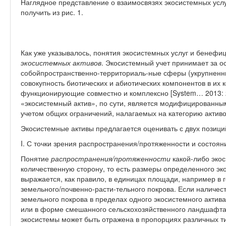
Наглядное представление о взаимосвязях экосистемных усл
получить из рис. 1.
Как уже указывалось, понятия экосистемных услуг и бенефи
экосистемных активов
. Экосистемный учет принимает за о
собойпространственно-территориаль-ные сферы (укрупненн
совокупность биотических и абиотических компонентов в их 
функционирующие совместно и комплексно [System… 2013: 2
«экосистемный актив», по сути, является модифицированным
учетом общих ограничений, налагаемых на категорию активо
Экосистемные активы предлагается оценивать с двух позици
I. С точки зрения распространения/протяженности и состоян
Понятие
распространения/протяженности
какой-либо эко
количественную сторону, то есть размеры определенного эк
выражается, как правило, в единицах площади, например в 
земельного/почвенно-расти-тельного покрова. Если наличес
земельного покрова в пределах одного экосистемного актив
или в форме смешанного сельскохозяйственного ландшафта
экосистемы может быть отражена в пропорциях различных т