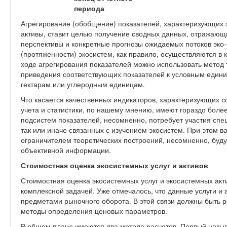
периода
Агрегирование (обобщение) показателей, характеризующих
активы, ставит целью получение сводных данных, отражающи
перспективы и конкретные прогнозы ожидаемых потоков эко
(протяженности) экосистем, как правило, осуществляются в 
ходе агрегирования показателей можно использовать метод т
приведения соответствующих показателей к условным един
гектарам или углеродным единицам.
Что касается качественных индикаторов, характеризующих с
учета и статистики, по нашему мнению, имеют гораздо боле
подсистем показателей, несомненно, потребует участия спе
так или иначе связанных с изучением экосистем. При этом
ограничителем теоретических построений, несомненно, буду
объективной информации.
Стоимостная оценка экосистемных услуг и активов
Стоимостная оценка экосистемных услуг и экосистемных акт
комплексной задачей. Уже отмечалось, что данные услуги и 
предметами рыночного оборота. В этой связи должны быть 
методы определения ценовых параметров.
В общем плане имеются два метода расчетов. Первый назы