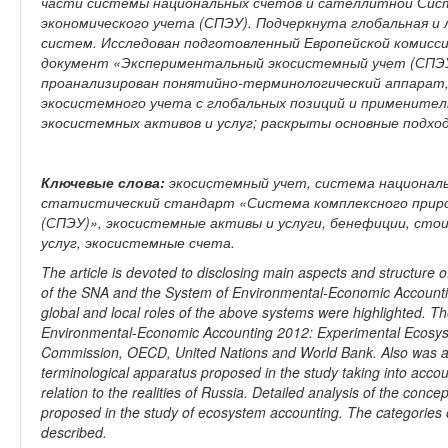
части системы национальных счетов и сателлитной Сист
экономического учета (СПЭУ). Подчеркнута глобальная и 
систем. Исследован подготовленный Европейской комисс
документ «Экспериментальный экосистемный учет (СПЭУ)
проанализирован понятийно-терминологический аппарат,
экосистемного учета с глобальных позиций и применител
экосистемных активов и услуг; раскрыты основные подхо
Ключевые слова:
экосистемный учет, система национал
статистический стандарт «Система комплексного природ
(СПЭУ)», экосистемные активы и услуги, бенефиции, сто
услуг, экосистемные счета.
The article is devoted to disclosing main aspects and structure 
of the SNA and the System of Environmental-Economic Account
global and local roles of the above systems were highlighted. 
Environmental-Economic Accounting 2012: Experimental Ecosy
Commission, OECD, United Nations and World Bank. Also was an
terminological apparatus proposed in the study taking into accou
relation to the realities of Russia. Detailed analysis of the con
proposed in the study of ecosystem accounting. The categories 
described.