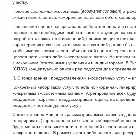
участку.
Понятие
состояния экосистемы
(
ecosystem
condition
) отраж
экосистемного актива, измеренное на основе ее/его характе
Проведение оценок распространения/протяженности и состо
первом этапе необходимо выбрать соответствующие характе
разработать показатели изменений, происходящих в этих ха
характеристик и связанных с ними показателей должен быть 
чтобы имелась возможность объективной оценки перспектив
целостности какого-либо экосистемного актива. На втором 
с исходными (эталонными) условиями и индикаторами. В Э
(СПЭУ) концептуально описан ряд подходов для определени
II. С точки зрения «предоставления» экосистемных услуг – в
Конкретный набор таких услуг, то есть их «корзина», генери
конкретным экосистемным активом. Агрегирование всех буду
ожидаемой «корзины» предусматривает оценку на определ
ожидаемых потоков данных услуг.
Соответственно мощность рассматриваемых активов в данно
генерировать («предоставлять») ныне и в обозримой перспе
будет меняться в зависимости от изменений в состоянии и 
конкретного актива. В рамках какого-либо одного вида ресу