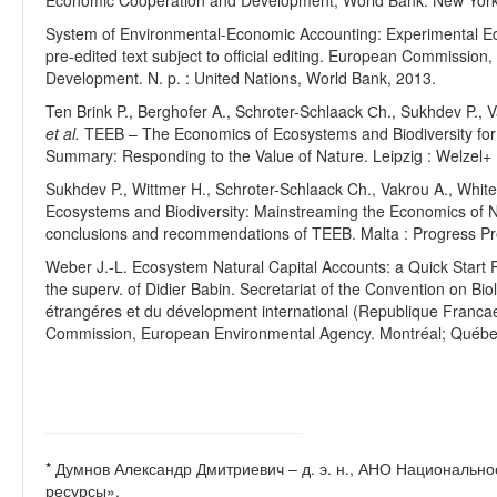
Economic Cooperation and Development, World Bank. New York 
System of Environmental-Economic Accounting: Experimental Ec
pre-edited text subject to official editing. European Commissio
Development. N. p. : United Nations, World Bank, 2013.
Ten Brink P., Berghofer A., Schroter-Schlaack Сh., Sukhdev P., V
et al.
TEEB – The Economics of Ecosystems and Biodiversity for N
Summary: Responding to the Value of Nature. Leipzig : Welzel+ 
Sukhdev P., Wittmer H., Schroter-Schlaack Ch., Vakrou A., Whit
Ecosystems and Biodiversity: Mainstreaming the Economics of Na
conclusions and recommendations of TEEB. Malta : Progress Pr
Weber J.-L. Ecosystem Natural Capital Accounts: a Quick Start
the superv. of Didier Babin. Secretariat of the Convention on Biol
étrangéres et du dévelopment international (Republique Francae
Commission, European Environmental Agency. Montréal; Québe
*
Думнов Александр Дмитриевич – д. э. н., АНО Националь
ресурсы».