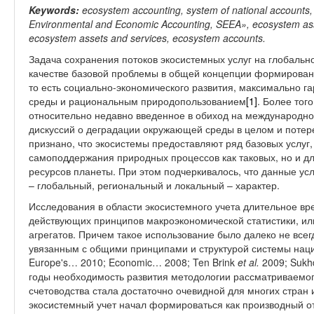
Keywords:
ecosystem accounting, system of national accounts, i
Environmental and Economic Accounting, SEEA», ecosystem asset
ecosystem assets and services, ecosystem accounts.
Задача сохранения потоков экосистемных услуг на глобальн
качестве базовой проблемы в общей концепции формирован
то есть социально-экономического развития, максимально 
среды и рациональным природопользованием
[1]
. Более тог
относительно недавно введенное в обиход на международно
дискуссий о деградации окружающей среды в целом и потер
признано, что экосистемы предоставляют ряд базовых услуг
самоподдержания природных процессов как таковых, но и д
ресурсов планеты. При этом подчеркивалось, что данные ус
– глобальный, региональный и локальный – характер.
Исследования в области экосистемного учета длительное вр
действующих принципов макроэкономической статистики, ил
агрегатов. Причем такое использование было далеко не все
увязанным с общими принципами и структурой системы наци
Europe's… 2010; Economic… 2008; Ten Brink
et al.
2009; Suk
годы необходимость развития методологии рассматриваемог
счетоводства стала достаточно очевидной для многих стран
экосистемный учет начал формироваться как производный о