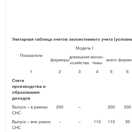
Унитарная таблица счетов экосистемного учета (условн
Модель I
Показатели
домашние
экосис-
фермеры
всего
ферме
хозяйства
темы
1
2
3
4
5
6
Счета
производства и
образования
доходов
Выпуск – в рамках
200
–
200
200
СНС
Выпуск – вне рамок
–
–
110
110
30
СНС