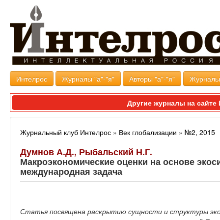
Интелрос
Журналы "а"-"я"
Авторы "а"-"я"
Журналь
Другие журналы на сайт
Журнальный клуб Интелрос
»
Век глобализации
»
№2, 2015
Думнов А.Д., Рыбальский Н.Г.
Макроэкономические оценки на основе экос
международная задача
Статья посвящена раскрытию сущности и структуры эко