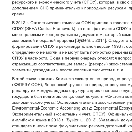
ресурсного и экономического учета (СПЭУ), которая, в свою
дополнением СНС применительно к природным ресурсам, п
среды.
В 2012 г. Статистическая комиссия ООН приняла в качестве
СПЭУ (SEEA Central Framework), то есть фактически СПЭУ в 
многоцелевым и концептуальным документом, который комп
экономикой и охраной природы [System… 2014]. Следует отм
формировании СПЭУ в рекомендательной версии 1993 г. об
определению не могли и не могут быть полностью решены ка
СПЭУ в частности. Сюда в первую очередь относятся вопрос
отражающих соответствующие запасы (ресурсы) экосистемных
элементы деградации и восстановления экосистем и т. д.
В этой связи в рамках Комитета экспертов по природно-рес
(КЭПРЭУ ООН), Лондонской группы по природно-ресурсному 
ряда других международных структур с привлечением ведущ
государств был подготовлен целевой документ «Система ко
экономического учета: Экспериментальный экосистемный учет
Environmental-Economic Accounting 2012: Experimental Ecosy
Экспериментальный экосистемный учет, СПЭУ). Официально
английском языке в 2013 г. [System… 2013]. Указанный доку
стандарта и носит пока факультативно-рекомендательный ха
последовательное распространение на экосистемный учет п