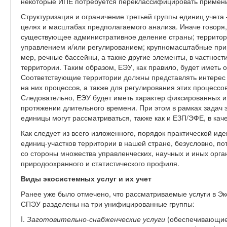
некоторые ИПЕ потребуется переклассифицировать применит
Структуризация и ограничение третьей группы единиц учета
целях и масштабах предполагаемого анализа. Иначе говоря
существующее административное деление страны; террито
управлением и/или регулированием; крупномасштабные прир
мер, речные бассейны, а также другие элементы, в частнос
территории. Таким образом, ЕЭУ, как правило, будет иметь
Соответствующие территории должны представлять интерес
на них процессов, а также для регулирования этих процессо
Следовательно, ЕЭУ будет иметь характер фиксированных 
протяжении длительного времени. При этом в рамках задач э
единицы могут рассматриваться, также как и ЕЗП/ЭФЕ, в кач
Как следует из всего изложенного, порядок практической и
единиц-участков территории в нашей стране, безусловно, по
со стороны множества управленческих, научных и иных орга
природоохранного и статистического профиля.
Виды экосистемных услуг и их учет
Ранее уже было отмечено, что рассматриваемые услуги в Э
СПЭУ разделены на три унифицированные группы:
I.
Заготовительно-снабженческие услуги
(обеспечивающие у