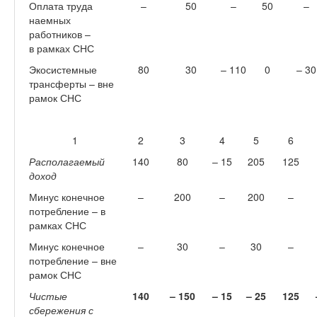
Оплата труда
–
50
–
50
–
наемных
работников –
в рамках СНС
Экосистемные
80
30
– 110
0
– 30
трансферты – вне
рамок СНС
1
2
3
4
5
6
Располагаемый
140
80
– 15
205
125
доход
Минус конечное
–
200
–
200
–
потребление – в
рамках СНС
Минус конечное
–
30
–
30
–
потребление – вне
рамок СНС
Чистые
140
– 150
– 15
– 25
125
сбережения с