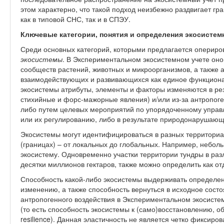
этом характерно, что такой подход неизбежно раздвигает г
как в типовой СНС, так и в СПЭУ.
Ключевые категории, понятия и определения экосистем
Среди основных категорий, которыми предлагается опериро
экосистемы
. В Экспериментальном экосистемном учете он
сообществ растений, животных и микроорганизмов, а также
взаимодействующих и развивающихся как единое функциона
экосистемы атрибуты, элементы и факторы изменяются в ре
стихийные и форс-мажорные явления) и/или из-за антропоге
либо путем целевых мероприятий по упорядоченному управ
или их регулированию, либо в результате природонарушающ
Экосистемы могут идентифицироваться в разных территори
(границах) – от локальных до глобальных. Например, небол
экосистему. Одновременно участки территории тундры в ра
десятки миллионов гектаров, также можно определить как о
Способность какой-либо экосистемы выдерживать определен
изменению, а также способность вернуться в исходное состо
антропогенного воздействия в Экспериментальном экосисте
(то есть способность экосистемы к (само)восстановлению, о
resilience). Данная эластичность не является четко фиксиро