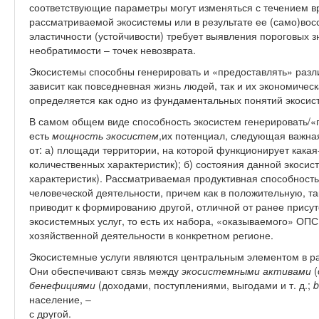
соответствующие параметры могут изменяться с течением вр
рассматриваемой экосистемы или в результате ее (само)во
эластичности (устойчивости) требует выявления пороговых з
необратимости – точек невозврата.
Экосистемы способны генерировать и «предоставлять» разл
зависит как повседневная жизнь людей, так и их экономичес
определяется как одно из фундаментальных понятий экосис
В самом общем виде способность экосистем генерировать/«п
есть
мощность
экосистем
,их потенциал, следующая важная
от: а) площади территории, на которой функционирует какая-
количественных характеристик); б) состояния данной экосис
характеристик). Рассматриваемая продуктивная способность
человеческой деятельности, причем как в положительную, та
приводит к формированию другой, отличной от ранее прису
экосистемных услуг, то есть их набора, «оказываемого» ОПС
хозяйственной деятельности в конкретном регионе.
Экосистемные услуги являются центральным элементом в ра
Они обеспечивают связь между
экосистемными активами
(
бенефициями
(доходами, поступлениями, выгодами и т. д.;
b
население, –
с другой.