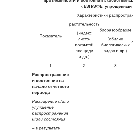
протяженности и состоянии экосистемны
к ЕЗП/ЭФЕ, упрощенный 
Характеристики распростра
растительность
биоразообразие
(индекс
Показатель
листо-
(обилие
покрытой
биологических
площади
видов и др.)
и др.)
1
2
3
Распространение
и состояние на
начало отчетного
периода
Расширение и/или
улучшение
распространения
и/или состояния
– в результате