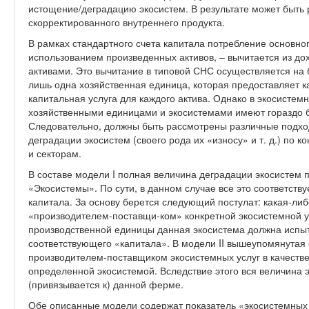
истощение/деградацию экосистем. В результате может быть 
скорректированного внутреннего продукта.
В рамках стандартного счета капитала потребление основног
использованием произведенных активов, – вычитается из д
активами. Это вычитание в типовой СНС осуществляется на
лишь одна хозяйственная единица, которая предоставляет ка
капитальная услуга для каждого актива. Однако в экосисте
хозяйственными единицами и экосистемами имеют гораздо 
Следовательно, должны быть рассмотрены различные подх
деградации экосистем (своего рода их «износу» и т. д.) по
и секторам.
В составе модели I полная величина деградации экосистем п
«Экосистемы». По сути, в данном случае все это соответств
капитала. За основу берется следующий постулат: какая-ли
«производителем-поставщи-ком» конкретной экосистемной ус
производственной единицы данная экосистема должна испы
соответствующего «капитала». В модели II вышеупомянутая
производителем-поставщиком экосистемных услуг в качеств
определенной экосистемой. Вследствие этого вся величина 
(привязывается к) данной ферме.
Обе описанные модели содержат показатель «экосистемных 