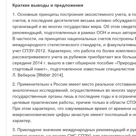
Краткие выводы и предложения
1. Основные принципы построения экосистемного учета, в т
счетов, в последние десятилетия весьма активно обсуждаю
организаций и во многих государствах мира. Об этом свиде
рекомендаций, подготовленных в рамках ООН и иных автори
В частности, на принципах национальных счетов построены
международного статистического стандарта, и факультатив
учет СПЭУ-2012. Характерно, что работа по более комплекс
рассматриваемого учета за рубежом приобретает все больш
середине 2014 г. вышло в свет обширное пособие «Природн
стартовый пакет», подготовленное известным специалистом 
Л. Вебером [Weber 2014].
2. Применительно к России имеет место реальное отставани
аналогичных исследований, осуществляемых во многих зар
государственные органы лишь в последние годы и в огранич
целевые практические работы, причем только в области СПЭУ
При этом характерно, что озвучиваемые время от времени 
макроэкономические цифры зачастую имеют поспешный и не
характер.
3. Прикладное значение международных рекомендаций и руко
первую очередь на основе СНС-СПЭУ) для отечественной пр