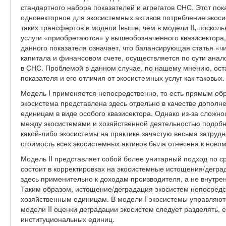
стандартного набора показателей и агрегатов СНС. Этот пок
одновекторное для экосистемных активов потребление экоси
таких трансфертов в модели Iвыше, чем в модели II
,
посколь
услуги «приобретаются» у вышеобозначенного квазисектора, 
данного показателя означает, что балансирующая статья «ч
капитала и финансовом счете, осуществляется по сути ана
в СНС. Проблемой в данном случае, по нашему мнению, ост
показателя и его отличия от экосистемных услуг как таковых.
Модель I применяется непосредственно, то есть прямым об
экосистема представлена здесь отдельно в качестве допол
единицам в виде особого квазисектора. Однако из-за сложн
между экосистемами и хозяйственной деятельностью подо
какой-либо экосистемы на практике зачастую весьма затрудн
стоимость всех экосистемных активов была отнесена к новом
Модель II представляет собой более унитарный подход по с
состоит в корректировках на экосистемные истощения/дегра
здесь применительно к доходам производителя, а не внутре
Таким образом, истощение/деградация экосистем непосредс
хозяйственным единицам. В модели I экосистемы управляютс
модели II оценки деградации экосистем следует разделять, 
институциональных единиц.