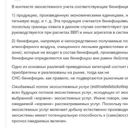
В контексте экосистемного учета соответствующие бенефиц
1) продукцию, произведенную экономическими единицами, н
питьевую воду, и т. д. Эта продукция считается
бенефициями
поскольку границы охвата в данном случае соответствуют г
руководствуются при расчетах ВВП и иных агрегатов в систе
2) бенефиции, напрямую и непосредственно получаемые по
атмосферного воздуха, очищенного лесными древостоями и
зоне), которые не входят в состав бенефиций, произведенн
бенефиции определяются как
бенефиции вне рамок дейст
Одно из основных различий приведенных категорий состоит 
приобретены и реализованы на рынке, тогда как не
СНС-бенефиции, как правило, не подвергаются рыночным о
Ожидаемый поток экосистемных услуг
(
estimated
stock
of
ex
всех будущих потоков экосистемных услуг, исходящих от эко
выбранной «корзине» экосистемных услуг. Иначе говоря, о
ожидаемой «корзине» рассматриваемых услуг. Поскольку г
экосистемных услуг включает добычу естественно производи
экосистемы имеют потенциальную способность к (само)восс
прогноз ожидаемых величин.