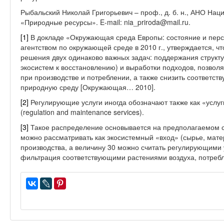
Рыбальский Николай Григорьевич – проф., д. б. н., АНО На
«Природные ресурсы». E-mail: nia_priroda@mail.ru.
[1]
В докладе «Окружающая среда Европы: состояние и перс
агентством по окружающей среде в 2010 г., утверждается, чт
решения двух одинаково важных задач: поддержания структу
экосистем к восстановлению) и выработки подходов, позвол
при производстве и потреблении, а также снизить соответс
природную среду [Окружающая… 2010].
[2]
Регулирующие услуги иногда обозначают также как «услу
(regulation and maintenance services).
[3]
Такое распределение основывается на предполагаемом со
можно рассматривать как экосистемный «вход» (сырье, матер
производства, а величину 30 можно считать регулирующими у
фильтрация соответствующими растениями воздуха, потреб