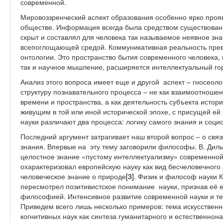
современной.
Мировоззренческий аспект образования особенно ярко про
обществе. Информация всегда была средством существовани
скрыт и составлял для человека так называемое неявное зн
всепоглощающей средой. Коммуникативная реальность прев
онтологии. Это пространство бытия современного человека
так и научное мышление, расширяется интеллектуальный го
Анализ этого вопроса имеет еще и другой аспект – гносеол
структуру познавательного процесса – не как взаимоотношен
времени и пространства, а как деятельность субъекта исто
живущим в той или иной исторической эпохе, с присущей ей 
науки различают два процесса: логику самого знания и соц
Последний аргумент затрагивает наш второй вопрос – о связ
знания. Впервые на эту тему заговорили философы. В. Диль
целостное знание «пустому интеллектуализму» современной
охарактеризовал европейскую науку как вид бесчеловечного 
человеческое знание о природе
[3]
. Физик и философ науки К
пересмотрел позитивистское понимание науки, признав её е
философией. Интенсивное развитие современной науки и тех
Приведем всего лишь несколько примеров: тема искусственн
когнитивных наук как синтеза гуманитарного и естественнон