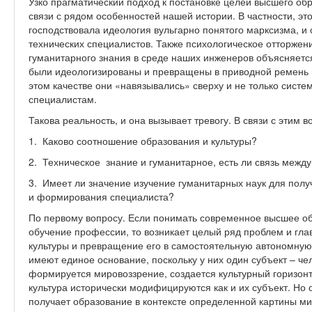
Узко прагматический подход к постановке целей высшего обр
связи с рядом особенностей нашей истории. В частности, эт
господствовала идеология вульгарно понятого марксизма, и
технических специалистов. Также психологическое отторжен
гуманитарного знания в среде наших инженеров объясняется 
были идеологизированы и превращены в приводной ремень 
этом качестве они «навязывались» сверху и не только систе
специалистам.
Такова реальность, и она вызывает тревогу. В связи с этим 
1. Каково соотношение образования и культуры?
2. Техническое знание и гуманитарное, есть ли связь межд
3. Имеет ли значение изучение гуманитарных наук для полу
и формирования специалиста?
По первому вопросу. Если понимать современное высшее об
обучение профессии, то возникает целый ряд проблем и гла
культуры и превращение его в самостоятельную автономную 
имеют единое основание, поскольку у них один субъект – че
формируется мировоззрение, создается культурный горизонт 
культура исторически модифицируются как и их субъект. Но о
получает образование в контексте определенной картины м