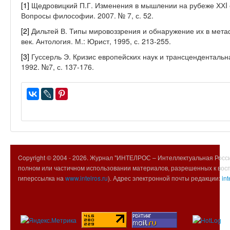
[1]
Щедровицкий П.Г. Изменения в мышлении на рубеже ХХI с
Вопросы философии. 2007. № 7, с. 52.
[2]
Дильтей В. Типы мировоззрения и обнаружение их в метаф
век. Антология. М.: Юрист, 1995, с. 213-255.
[3]
Гуссерль Э. Кризис европейских наук и трансценденталь
1992. №7, с. 137-176.
Copyright © 2004 -
2026. Журнал "ИНТЕЛРОС – Интеллектуальная Росси
полном или частичном использовании материалов, разрешенных к вос
гиперссылка на
www.intelros.ru
). Адрес электронной почты редакции:
int