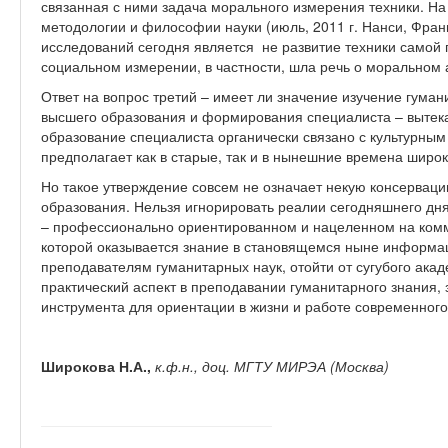
связанная с ними задача морального измерения техники. На
методологии и философии науки (июль, 2011 г. Нанси, Фран
исследований сегодня является не развитие техники самой п
социальном измерении, в частности, шла речь о моральном а
Ответ на вопрос третий – имеет ли значение изучение гуман
высшего образования и формирования специалиста – вытек
образование специалиста органически связано с культурным
предполагает как в старые, так и в нынешние времена широ
Но такое утверждение совсем не означает некую консерваци
образования. Нельзя игнорировать реалии сегодняшнего дня,
– профессионально ориентированном и нацеленном на комм
которой оказывается знание в становящемся ныне информац
преподавателям гуманитарных наук, отойти от сугубого ака
практический аспект в преподавании гуманитарного знания, 
инструмента для ориентации в жизни и работе современного
Широкова Н.А.,
к.ф.н., доц. МГТУ МИРЭА (Москва)