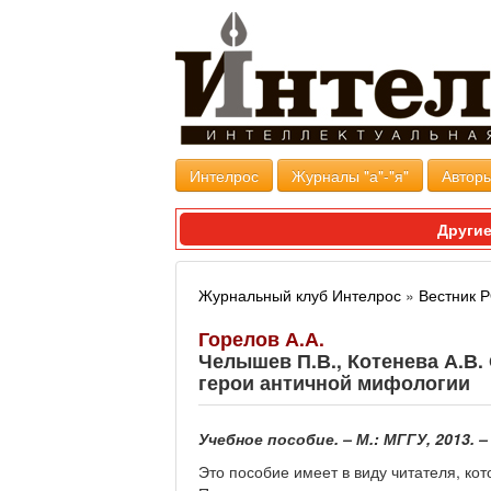
Интелрос
Журналы "а"-"я"
Авторы
Другие
Журнальный клуб Интелрос
»
Вестник
Горелов А.А.
Челышев П.В., Котенева А.В.
герои античной мифологии
Учебное пособие. – М.: МГГУ, 2013. – 
Это пособие имеет в виду читателя, ко