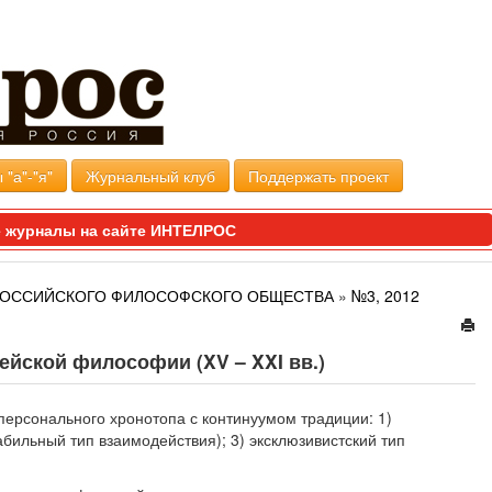
 "а"-"я"
Журнальный клуб
Поддержать проект
 журналы на сайте ИНТЕЛРОС
 РОССИЙСКОГО ФИЛОСОФСКОГО ОБЩЕСТВА
»
№3, 2012
ейской философии (XV – XXI вв.)
персонального хронотопа с континуумом традиции: 1)
абильный тип взаимодействия); 3) эксклюзивистский тип