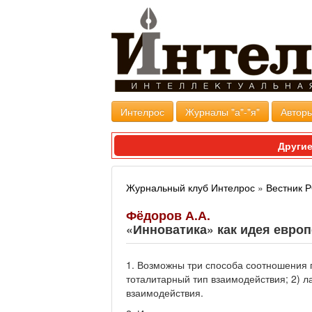
Интелрос
Журналы "а"-"я"
Авторы
Другие
Журнальный клуб Интелрос
»
Вестник
Фёдоров А.А.
«Инноватика» как идея европ
1. Возможны три способа соотношения 
тоталитарный тип взаимодействия; 2) л
взаимодействия.