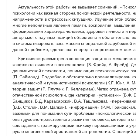
Актуальность этой работы не вызывает сомнений. «Психо
психологии как важная сторона психической деятельности,
напряженности в стрессовых ситуациях. Изучение этой облас
многие непонятные явления памяти, восприятия, мышления
формирования характера человека, здоровья личности и перс
автор смог с научных позиций объективно и обстоятельно, в
и систематизировать весь массив специальной зарубежной 
данной проблеме, сделав шаг вперед в теоретическом осмы
Критически рассмотрена концепция защитных механизмов
конфликта личности в психоанализе (З. Фрейд, А. Фрейд). Д
динамической психологии, понимающих психологическую за
(П. Саймонд). Подробно и обстоятельно проанализирован к
аналитической и гуманистической психологии (К.Г. Юнг, А. Ма
теории защит (Р. Плутчик, Г. Келлерман). Четко отражена с
отечественной психологии, где категории «установки» (В.Ф. 
Банщиков, Б.Д. Карвасарский, В.А. Ташлыкова), «переживан
(В.В. Столин, В.М. Цапкин), «информация» (Р.М. Грановская
важными для понимания сути проблемы «психологической з
опыт духовно-нравственного развития человека, методы и с
совладания с травмирующими психику переживаниями и укр
русле многовековой христианской антропологии. С позиций х