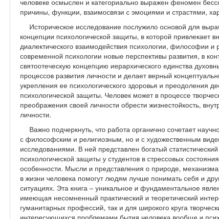
человеке осмыслен и категориально выражен феномен бессо
причины, функции, взаимосвязи с эмоциями и страстями, ха
Историческое исследование послужило основой для выра
концепции психологической защиты, в которой привлекает в
диалектического взаимодействия психологии, философии и р
современной психологии новые перспективы развития, в кон
святоотеческую концепцию иерархического единства духовн
процессов развития личности и делает верный концептуаль
укрепления ее психологического здоровья и преодоления де
психологической защиты. Человек может в процессе творчес
преображения своей личности обрести жизнестойкость, внут
личности.
Важно подчеркнуть, что работа органично сочетает научн
с философским и религиозным, но и с художественным вид
исследованиями. В ней представлен богатый статистически
психологической защиты у студентов в стрессовых состояния
особенности. Мысли и представления о природе, механизма
в жизни человека помогут людям лучше понимать себя и др
ситуациях. Эта книга – уникальное и фундаментальное явле
имеющая несомненный практический и теоретический интере
гуманитарных профессий, так и для широкого круга творчес
интересующихся проблемами бытия человека вообще и психо