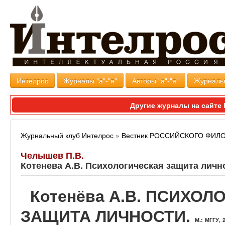
Интелрос
Журналы "а"-"я"
Авторы "а"-"я"
Журналь
Другие журналы на сайт
Журнальный клуб Интелрос
»
Вестник РОССИЙСКОГО ФИ
Челышев П.В.
Котенева А.В. Психологическая защита личн
Котенёва А.В. ПСИХО
ЗАЩИТА ЛИЧНОСТИ.
М.: МГГУ, 2