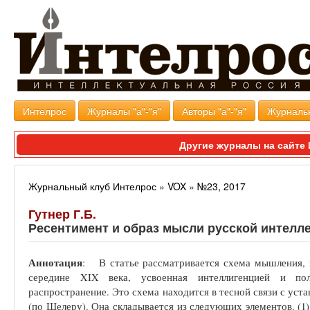
Интелрос
Журналы "а"-"я"
Авторы "а"-"я"
Журналь
Другие журналы на сайт
Журнальный клуб Интелрос
»
VOX
»
№23, 2017
Гутнер Г.Б.
Ресентимент и образ мысли русской интелл
Аннотация
: В статье рассматривается схема мышления,
середине XIX века, усвоенная интеллигенцией и по
распространение. Это схема находится в тесной связи с уста
(по Шелеру). Она складывается из следующих элементов. (1