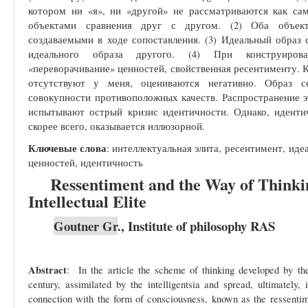
котором ни «я», ни «другой» не рассматриваются как са
объектами сравнения друг с другом. (2) Оба объект
создаваемыми в ходе сопоставления. (3) Идеальный образ 
идеального образа другого. (4) При конструирова
«переворачивание» ценностей, свойственная ресентименту. 
отсутствуют у меня, оцениваются негативно. Образ с
совокупности противоположных качеств. Распространение э
испытывают острый кризис идентичности. Однако, идентич
скорее всего, оказывается иллюзорной.
Ключевые слова
: интеллектуальная элита,
ресентимент,
иде
ценностей, идентичность
Ressentiment and the Way of Thinkin
Intellectual Elite
G
outner Gr
., Institute of philosophy RAS
Abstract
:
In the article the scheme of thinking developed by the
century, assimilated by the intelligentsia and spread, ultimately
connection with the form of consciousness, known as the ressentime