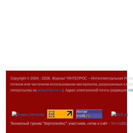
Copyright © 2004 -
2026. Журнал "ИНТЕЛРОС – Интеллектуальная Росси
полном или частичном использовании материалов, разрешенных к вос
гиперссылка на
www.intelros.ru
). Адрес электронной почты редакции:
int
Теннисный турнир "Хертогенбос": участники, сетка и счёт -
TennisBB
.