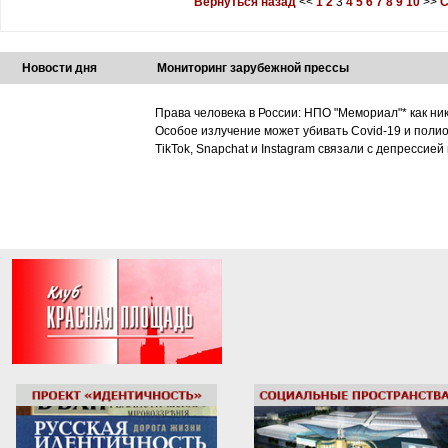
Вернуться назад
<<
1
2
3
4
5
6
7
8
9
10
>>
С
Новости дня
Мониторинг зарубежной прессы
Права человека в России: НПО "Мемориал"* как ни
Особое излучение может убивать Covid-19 и поли
TikTok, Snapchat и Instagram связали с депрессией