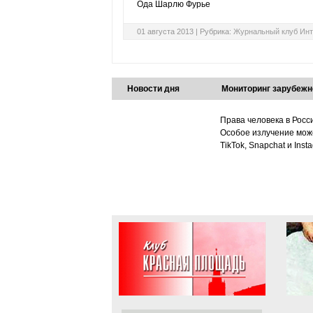
Ода Шарлю Фурье
01 августа 2013 |
Рубрика:
Журнальный клуб Инт
Новости дня
Мониторинг зарубежн
Права человека в Росс
Особое излучение може
TikTok, Snapchat и Ins