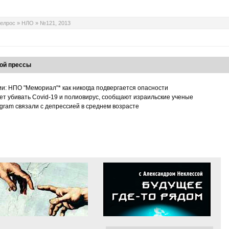
елрос
»
НЛО
»
№121, 2013
ой прессы
ии: НПО "Мемориал"* как никогда подвергается опасности
т убивать Covid-19 и полиовирус, сообщают израильские ученые
tagram связали с депрессией в среднем возрасте