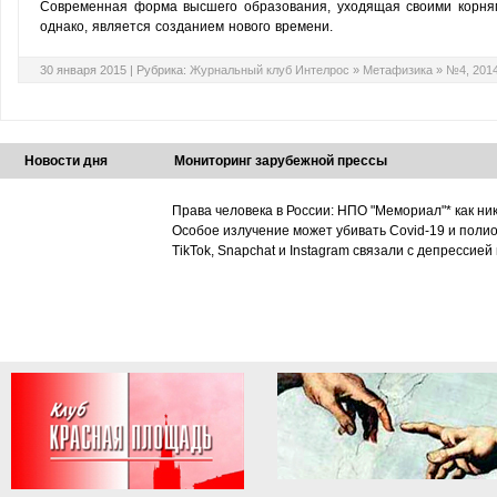
Современная форма высшего образования, уходящая своими корнями
однако, является созданием нового времени.
30 января 2015 |
Рубрика:
Журнальный клуб Интелрос
»
Метафизика
»
№4, 201
Новости дня
Мониторинг зарубежной прессы
Права человека в России: НПО "Мемориал"* как ни
Особое излучение может убивать Covid-19 и поли
TikTok, Snapchat и Instagram связали с депрессией