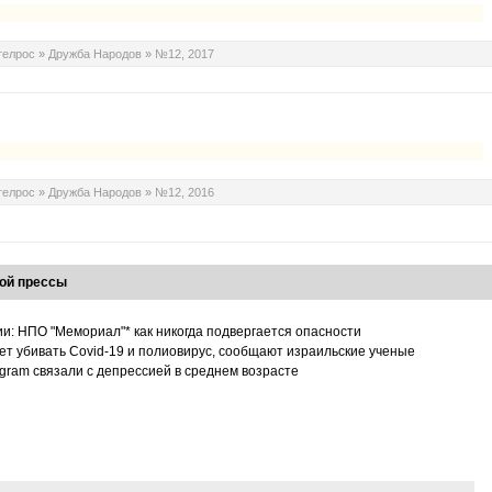
телрос
»
Дружба Народов
»
№12, 2017
телрос
»
Дружба Народов
»
№12, 2016
ой прессы
ии: НПО "Мемориал"* как никогда подвергается опасности
т убивать Covid-19 и полиовирус, сообщают израильские ученые
tagram связали с депрессией в среднем возрасте