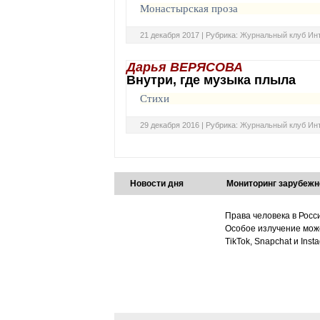
Монастырская проза
21 декабря 2017 |
Рубрика:
Журнальный клуб Ин
Дарья ВЕРЯСОВА
Внутри, где музыка плыла
Стихи
29 декабря 2016 |
Рубрика:
Журнальный клуб Ин
Новости дня
Мониторинг зарубежн
Права человека в Росс
Особое излучение може
TikTok, Snapchat и Ins