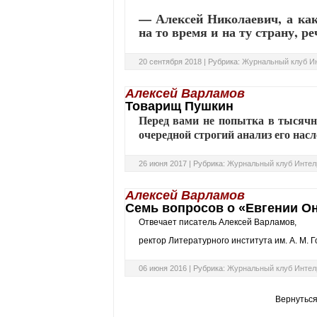
— Алексей Николаевич, а как 
на то время и на ту страну, р
20 сентября 2018 |
Рубрика:
Журнальный клуб И
Алексей Варламов
Товарищ Пушкин
Перед вами не попытка в тысячн
очередной строгий анализ его насл
26 июня 2017 |
Рубрика:
Журнальный клуб Интел
Алексей Варламов
Семь вопросов о «Евгении О
Отвечает писатель Алексей Варламов,
ректор Литературного института им. А. М. Г
06 июня 2016 |
Рубрика:
Журнальный клуб Интел
Вернуться