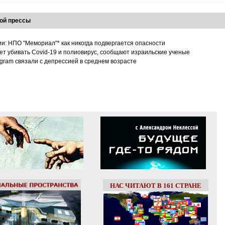
ой прессы
ии: НПО "Мемориал"* как никогда подвергается опасности
т убивать Covid-19 и полиовирус, сообщают израильские ученые
tagram связали с депрессией в среднем возрасте
НАС ЧИТАЮТ В 161 СТРАНЕ