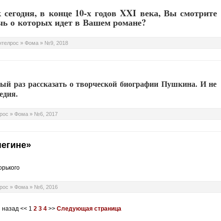
сегодня, в конце 10-х годов XXI века, Вы смотрите
ечь о которых идет в Вашем романе?
нтелрос
»
Фома
»
№9, 2018
ый раз рассказать о творческой биографии Пушкина. И не
едия.
рос
»
Фома
»
№6, 2017
негине»
орького
рос
»
Фома
»
№6, 2016
 назад
<<
1
2
3
4
>>
Следующая страница