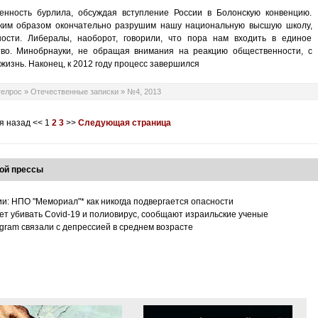
нность бурлила, обсуждая вступление России в Болонскую конвенцию.
аким образом окончательно разрушим нашу национальную высшую школу,
ости. Либералы, наоборот, говорили, что пора нам входить в единое
тво. Минобрнауки, не обращая внимания на реакцию общественности, с
изнь. Наконец, к 2012 году процесс завершился
телрос
»
Отечественные записки
»
№4, 2013
я назад
<<
1
2
3
>>
Следующая страница
ой прессы
ии: НПО "Мемориал"* как никогда подвергается опасности
т убивать Covid-19 и полиовирус, сообщают израильские ученые
tagram связали с депрессией в среднем возрасте