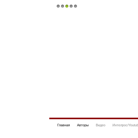
1
2
3
4
5
Главная
Авторы
Видео
Интелрос/Youtu