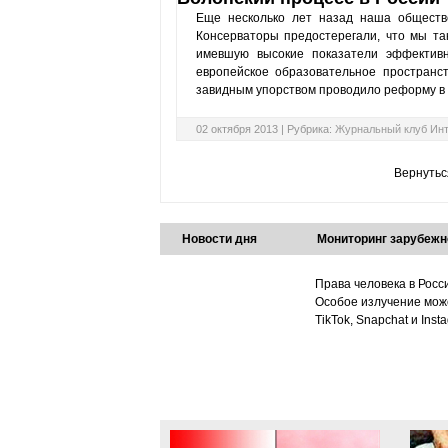
Еще несколько лет назад наша обществе
Консерваторы предостерегали, что мы т
имевшую высокие показатели эффективн
европейское образовательное пространс
завидным упорством проводило реформу в ж
02 октября 2013 |
Рубрика:
Журнальный клуб Ин
Вернутьс
Новости дня
Мониторинг зарубежн
Права человека в Росс
Особое излучение може
TikTok, Snapchat и Ins