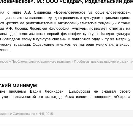
ловеческое». М.: ООО «Садра», Издательский до
ия о книге А.В. Смирнова «Всечеловеческое vs общечеловеческое».
епция логико-смыслового подхода к различным культурам и цивилизациям,
ся критике ее релятивистские и антиэссенциалистские тенденции с точки
ры А.Ф. Лосева. Лосевская философия культуры, позволяет ответить на
лема для релятивистских версий философии культуры. Каждая культура
и благодаря этому в культуре связаны и повторяют одну и ту же матрицу
ические традиции. Содержание культуры ее материя меняются, а эйдос,
менен.
елрос
»
Проблемы цивилизационного развития
»
Проблемы цивилизационного развития 
йский минимум
новке проблемы Вадим Леонидович Цымбурский не скрывал своего
н уже по знаменитой его статье, где была изложена концепция «Острова
телрос
»
Самопознание
»
№5, 2015