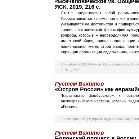
«Всечеловеческое vs. Общече
ЯСК, 2019. 216 с.
Статья представляет собой размышлен
Рассматривается изложенная в книге конц
указываются ее достоинства и подвергают
зрения платонической философии культу
вопросы, которые – непреодолимая проб
имеет свой эйдос, принцип организации, 
национальная кухня, строй языка, полит
«принцип организации содержания», неиз
26 ноября 2020 |
Рубрика:
Журнальный клуб Инт
2, № 1, 2020
Рустем Вахитов
«Остров Россия» как еврази
"Евразийство Цымбурского»: к поста
антиевразийского настроя, который виде
«Россия»
19 октября 2015 |
Рубрика:
Журнальный клуб Ин
Рустем Вахитов
Болонский процесс в России