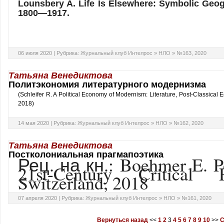
Lounsbery A. Life Is Elsewhere: Symbolic Geog
1800—1917.
06 июля 2020 |
Рубрика:
Журнальный клуб Интелрос
»
НЛО
»
№163, 2020
Татьяна Венедиктова
Политэкономия литературного модернизма
(Schleifer R. A Political Economy of Modernism: Literature, Post-Classica
2018)
14 мая 2020 |
Рубрика:
Журнальный клуб Интелрос
»
НЛО
»
№162, 2020
Татьяна Венедиктова
Постколониальная прагмапоэтика
Рец. на кн.: Boehmer E. Po
21st-Century Critical 
Switzerland, 2018
07 апреля 2020 |
Рубрика:
Журнальный клуб Интелрос
»
НЛО
»
№161, 2020
Вернуться назад
<<
1
2
3
4
5
6
7
8
9
10
>>
С