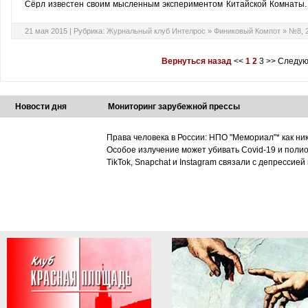
Сёрл известен своим мысленным эксперимен­том Китайской Комнаты.
21 мая 2015 |
Рубрика:
Журнальный клуб Интелрос
»
Финиковый Компот
»
№8, 
Вернуться назад
<<
1
2
3
>>
Следую
Новости дня
Мониторинг зарубежной прессы
Права человека в России: НПО "Мемориал"* как ни
Особое излучение может убивать Covid-19 и поли
TikTok, Snapchat и Instagram связали с депрессией