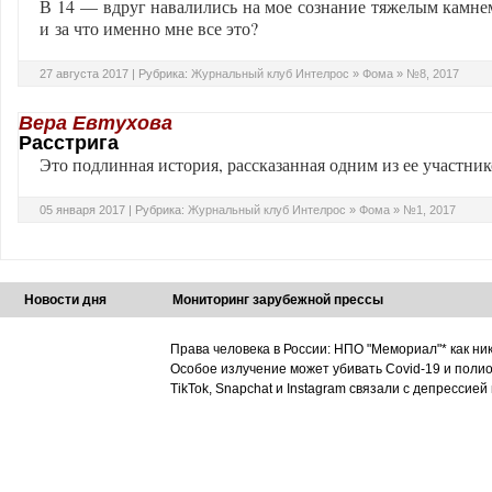
В 14 — вдруг навалились на мое сознание тяжелым камнем
и за что именно мне все это?
27 августа 2017 |
Рубрика:
Журнальный клуб Интелрос
»
Фома
»
№8, 2017
Вера Евтухова
Расстрига
Это подлинная история, рассказанная одним из ее участни
05 января 2017 |
Рубрика:
Журнальный клуб Интелрос
»
Фома
»
№1, 2017
Новости дня
Мониторинг зарубежной прессы
Права человека в России: НПО "Мемориал"* как ни
Особое излучение может убивать Covid-19 и поли
TikTok, Snapchat и Instagram связали с депрессией