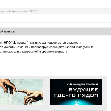
лрос
»
Континент
»
№150, 2011
ой прессы
ии: НПО "Мемориал"* как никогда подвергается опасности
т убивать Covid-19 и полиовирус, сообщают израильские ученые
tagram связали с депрессией в среднем возрасте