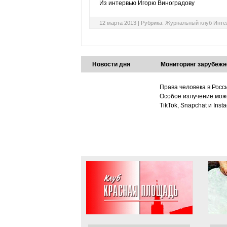
Из интервью Игорю Виноградову
12 марта 2013 |
Рубрика:
Журнальный клуб Инте
Новости дня
Мониторинг зарубежн
Права человека в Росс
Особое излучение може
TikTok, Snapchat и Ins