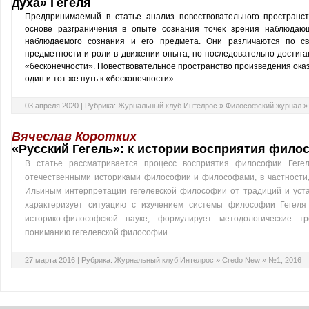
духа» Гегеля
Предпринимаемый в статье анализ повествовательного пространст
основе разграничения в опыте сознания точек зрения наблюдающ
наблюдаемого сознания и его предмета. Они различаются по св
предметности и роли в движении опыта, но последовательно достига
«бесконечности». Повествовательное про­странство произведения оказ
один и тот же путь к «бесконечности».
03 апреля 2020 |
Рубрика:
Журнальный клуб Интелрос
»
Философский журнал
Вячеслав Коротких
«Русский Гегель»: к истории восприятия фило
В статье рассматривается процесс восприятия философии Гегеля
отечественными историками философии и философами, в частности,
Ильиным интерпретации гегелевской философии от традиций и устан
характеризует ситуацию с изучением системы философии Гегеля
историко-философской науке, формулирует методологические т
пониманию гегелевской философии
27 марта 2016 |
Рубрика:
Журнальный клуб Интелрос
»
Credo New
»
№1, 2016