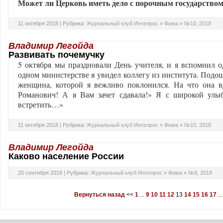
Может ли Церковь иметь дело с порочным государство
11 октября 2018 |
Рубрика:
Журнальный клуб Интелрос
»
Фома
»
№10, 2018
Владимир Легойда
Развивать почемучку
5 октября мы праздновали День учителя, и я вспомнил 
одном министерстве я увидел коллегу из института. Подош
женщина, которой я вежливо поклонился. На что она вд
Романович! А я Вам зачет сдавала!» Я с широкой улыб
встретить…»
11 октября 2018 |
Рубрика:
Журнальный клуб Интелрос
»
Фома
»
№10, 2018
Владимир Легойда
Каково население России
20 сентября 2018 |
Рубрика:
Журнальный клуб Интелрос
»
Фома
»
№9, 2018
Вернуться назад
<<
1
...
9
10
11
12
13
14
15
16
17
...