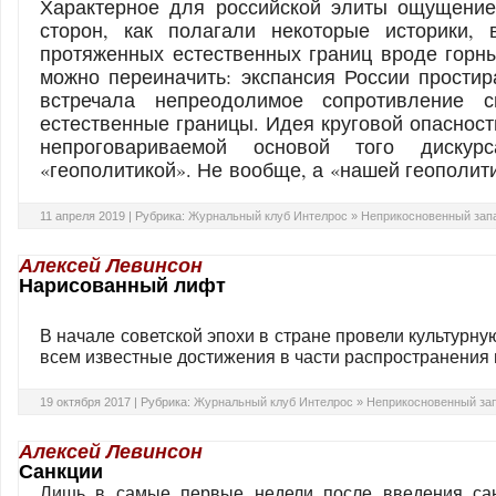
Характерное для российской элиты ощущение
сторон, как полагали некоторые историки, 
протяженных естественных границ вроде горн
можно переиначить: экспансия России простир
встречала непреодолимое сопротивление 
естественные границы. Идея круговой опасност
непроговариваемой основой того диску
«геополитикой». Не вообще, а «нашей геополит
11 апреля 2019 |
Рубрика:
Журнальный клуб Интелрос
»
Неприкосновенный зап
Алексей Левинсон
Нарисованный лифт
В начале советской эпохи в стране провели культурн
всем известные достижения в части распространения г
19 октября 2017 |
Рубрика:
Журнальный клуб Интелрос
»
Неприкосновенный за
Алексей Левинсон
Санкции
Лишь в самые первые недели после введения сан