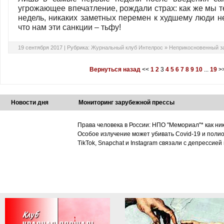
угрожающее впечатление, рождали страх: как же мы 
недель, никаких заметных перемен к худшему люди не
что нам эти санкции – тьфу!
19 сентября 2017 |
Рубрика:
Журнальный клуб Интелрос
»
Неприкосновенный з
Вернуться назад
<<
1
2
3
4
5
6
7
8
9
10
...
19
>
Новости дня
Мониторинг зарубежной прессы
Права человека в России: НПО "Мемориал"* как ни
Особое излучение может убивать Covid-19 и поли
TikTok, Snapchat и Instagram связали с депрессией