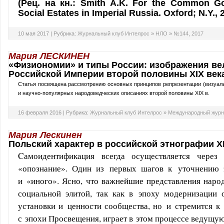
(Рец. на кн.: Smith A.K. For the Common G
Social Estates in Imperial Russia. Oxford; N.Y., 
10 мая 2017 |
Рубрика:
Журнальный клуб Интелрос
»
НЛО
»
№144, 2017
Мария ЛЕСКИНЕН
«Физиономии» и типы России: изображения ве
Российской Империи второй половины XIX век
Статья посвящена рассмотрению основных принципов репрезентации (визуаль
и научно-популярных народоведческих описаниях второй половины XIX в.
16 февраля 2016 |
Рубрика:
Журнальный клуб Интелрос
»
Международный журн
Мария Лескинен
Польский характер в российской этнографии X
Cамоидентификация всегда осуществляется через
«опознание». Один из первых шагов к уточнени
и «иного». Ясно, что важнейшие представления наро
социальной элитой, так как в эпоху модернизации 
установки и ценности сообщества, но и стремится к 
с эпохи Просвещения, играет в этом процессе ведущую