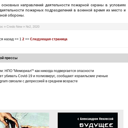
з основных направлений деятельности пожарной охраны в условиях
деятельности пожарных подразделений в военной время их место и
шной обороны.
ос
»
Credo New
»
№2, 2020
ся назад
<<
1
2
>>
Следующая страница
ой прессы
ии: НПО "Мемориал"* как никогда подвергается опасности
т убивать Covid-19 и полиовирус, сообщают израильские ученые
tagram связали с депрессией в среднем возрасте