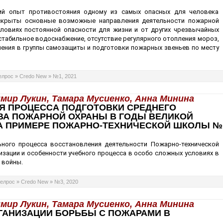
кий опыт противостояния одному из самых опасных для человека
скрыты основные возможные направления деятельности пожарной
словиях постоянной опасности для жизни и от других чрезвычайных
стабильное водоснабжение, отсутствие регулярного отопления мороз,
ления в группы самозащиты и подготовки пожарных звеньев по месту
елрос
»
Credo New
»
№1, 2021
мир Лукин, Тамара Мусиенко, Анна Минина
Я ПРОЦЕССА ПОДГОТОВКИ СРЕДНЕГО
А ПОЖАРНОЙ ОХРАНЫ В ГОДЫ ВЕЛИКОЙ
А ПРИМЕРЕ ПОЖАРНО-ТЕХНИЧЕСКОЙ ШКОЛЫ №
ного процесса восстановления деятельности Пожарно-технической
зации и особенности учебного процесса в особо сложных условиях в
 войны.
елрос
»
Credo New
»
№3, 2020
мир Лукин, Тамара Мусиенко, Анна Минина
ГАНИЗАЦИИ БОРЬБЫ С ПОЖАРАМИ В