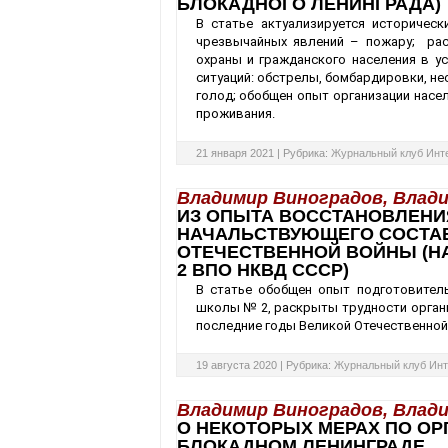
БЛОКАДНОГО ЛЕНИНГРАДА)
В статье актуализируется историчес
чрезвычайных явлений – пожару; ра
охраны и гражданского населения в у
ситуаций: обстрелы, бомбардировки, не
голод; обобщен опыт организации насе
проживания.
21 января 2021 |
Рубрика:
Журнальный клуб Инт
Владимир Виноградов, Влади
ИЗ ОПЫТА ВОССТАНОВЛЕНИ
НАЧАЛЬСТВУЮЩЕГО СОСТАВ
ОТЕЧЕСТВЕННОЙ ВОЙНЫ (Н
2 ВПО НКВД СССР)
В статье обобщен опыт подготовитель
школы № 2, раскрыты трудности органи
последние годы Великой Отечественной
19 августа 2020 |
Рубрика:
Журнальный клуб Инт
Владимир Виноградов, Влади
О НЕКОТОРЫХ МЕРАХ ПО ОР
БЛОКАДНОМ ЛЕНИНГРАДЕ