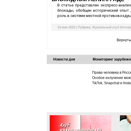
В статье представлен экспресс-анали
блокады, обобщен исторический опыт 
роль в системе местной противовозду
19 мая 2020 |
Рубрика:
Журнальный клуб Интелр
Вернуть
Новости дня
Мониторинг зарубежн
Права человека в Росс
Особое излучение може
TikTok, Snapchat и Ins