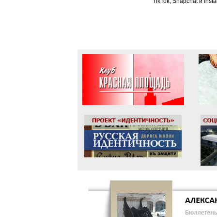
TikTok, Snapchat и Ins