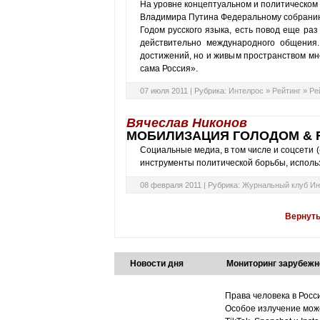
На уровне концептуальном и политическом
Владимира Путина Федеральному собранию 
Годом русского языка, есть повод еще раз
действительно международного общения
достижений, но и живым пространством мно
сама Россия».
07 июля 2011 |
Рубрика:
Интелрос
»
Рейтинг
»
Ре
Вячеслав Никонов
МОБИЛИЗАЦИЯ ГОЛОДОМ & 
Социальные медиа, в том числе и соцсети 
инструменты политической борьбы, исполь
08 февраля 2011 |
Рубрика:
Журнальный клуб Ин
Вернуть
Новости дня
Мониторинг зарубежн
Права человека в Росс
Особое излучение може