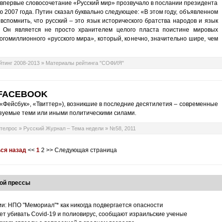
 впервые словосочетание «Русский мир» прозвучало в послании президента
2007 года. Путин сказал буквально следующее: «В этом году, объявленном
 вспомнить, что русский – это язык исторического братства народов и язык
. Он является не просто хранителем целого пласта поистине мировых
гомиллионного «русского мира», который, конечно, значительно шире, чем
йтинг 2008-2013
»
Материалы рейтинга "СОФИЯ"
FACEBOOK
(«Фейсбук», «Твиттер»), возникшие в последние десятилетия – современные
зуемые теми или иными политическими силами.
телрос
»
Русский Журнал – Тема недели
»
№58, 2011
ся назад
<<
1
2
>>
Следующая страница
ой прессы
ии: НПО "Мемориал"* как никогда подвергается опасности
т убивать Covid-19 и полиовирус, сообщают израильские ученые