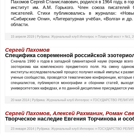
Пахомов Сергей Станиславович, родился в 1964 году, в г
институт им. А.М. Горького. Член союза писателей С
писателей. Стихи публиковались в журналах: «Новы
«Сибирские Огни», «Литературная учёба», «Волга» и др
области.
15 апреля 2019 |
Рубрика:
Журнальный клуб Интелрос
»
Плавучий мост
»
№1, 2
Сергей Пахомов
Специфика современной российской эзотерио
Сначала 1990 х годов в западной гуманитарной науке (прежде всего
эзотеризма как комплексного предметного поля. На смену один
институты исследовательский процесс получил новый импульс к развит
ученые сообщества, проводятся тематические конференции, которые
специалистов, публикуются монографии и сборники статей, выходя
университетских кафедрах, и по данной дисциплине присуждаются уче
20 мая 2014 |
Рубрика:
Журнальный клуб Интелрос
»
ГОСУДАРСТВО РЕЛИГИЯ
Сергей Пахомов, Алексей Рахманин, Роман Св
Творческое наследие Евгения Торчинова и осо
23 января 2014 |
Рубрика:
Журнальный клуб Интелрос
»
ГОСУДАРСТВО РЕЛИГ