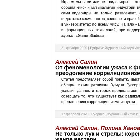
Играем мы сами или нет, видеоигры — это
обошла кино- и музыкальную индустрии вм
сами видеоигры не только развлекают, 
подготовке космонавтов, военных и врачеи
в университетах по всему миру. Начало «
информационных технологий, при поддер
журнал «Game Studies».
21 декабря 2020 |
Рубрика:
Журнальный клуб Ин
Алексей Салин
От феноменологии ужаса к фе
преодоление корреляциониз
Статья представляет собой попытку выст
обещал своим ученикам Эдмунд Гуссерл
условия данности которых предполагают
созерцать то, что существует как радик
преодолению корреляционизма изнутри.
17 февраля 2020 |
Рубрика:
Журнальный клуб Ин
Алексей Салин, Полина Хано
Не только лук и стрелы: кор
жанре вестерн