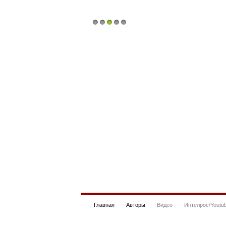
1
2
3
4
5
Главная
Авторы
Видео
Интелрос/Youtu