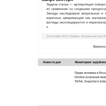
Задача статьи — артикуляция поворо
их сравнение со сходными процесса
Запада наследовали визуальные и 
коренных американцев как матери
взгляды эксплицируются и пересматри
х.
24 сентября 2019 |
Рубрика:
Журнальный клуб И
Вернутьс
Новости дня
Мониторинг зарубежн
Права человека в Росс
Особое излучение може
TikTok, Snapchat и Ins