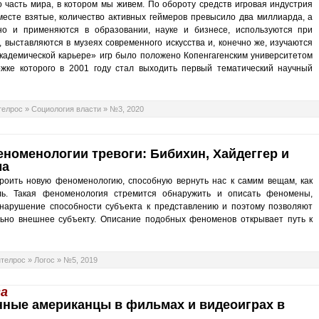
 часть мира, в котором мы живем. По обороту средств игровая индустрия
есте взятые, количество активных геймеров превысило два миллиарда, а
но и применяются в образовании, науке и бизнесе, используются при
̆, выставляются в музеях современного искусства и, конечно же, изучаются
академической карьере» игр было положено Копенгагенским университетом
жке которого в 2001 году стал выходить первый тематический научный
телрос
»
Социология власти
»
№3, 2020
номенологии тревоги: Бибихин, Хайдеггер и
ма
роить новую феноменологию, способную вернуть нас к самим вещам, как
ь. Такая феноменология стремится обнаружить и описать феномены,
 нарушение способности субъекта к представлению и поэтому позволяют
ально внешнее субъекту. Описание подобных феноменов открывает путь к
телрос
»
Логос
»
№5, 2019
ва
енные американцы в фильмах и видеоиграх в