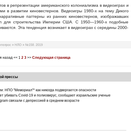
тов в репрезентации американского колониализма в видеоиграх и
ми в развитии киновестернов. Видеоигры 1980-х на тему Дикого
нарративные паттерны из ранних киновестернов, изображавших
ал для строительства Империи США. С 1950—1960-х подобные
ваются. Эта тенденция возникает в видеоиграх с середины 2000-
нтелрос
»
НЛО
»
№158. 2019
я назад
<<
1
2
3
>>
Следующая страница
ой прессы
ии: НПО "Мемориал"* как никогда подвергается опасности
т убивать Covid-19 и полиовирус, сообщают израильские ученые
tagram связали с депрессией в среднем возрасте