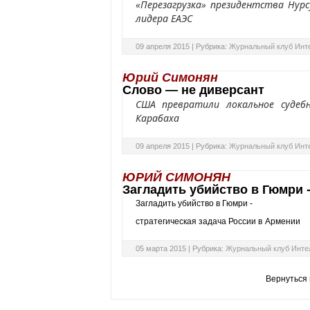
«Перезагрузка» президентства Нур
лидера ЕАЭС
09 апреля 2015 |
Рубрика:
Журнальный клуб Инт
Юрий Симонян
Слово — не диверсант
США превратили локальное судебн
Карабаха
09 апреля 2015 |
Рубрика:
Журнальный клуб Инт
ЮРИЙ СИМОНЯН
Загладить убийство в Гюмри 
Загладить убийство в Гюмри -
стратегическая задача России
в Армении
05 марта 2015 |
Рубрика:
Журнальный клуб Инте
Вернуться