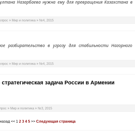
султана Назарбаева нужна ему для превращения Казахстана в
елрос
»
Мир и политика
»
№4, 2015
ое разбирательство в угрозу для стабильности Нагорного
елрос
»
Мир и политика
»
№4, 2015
- стратегическая задача России в Армении
лрос
»
Мир и политика
»
№3, 2015
 назад
<<
1
2
3
4
5
>>
Следующая страница