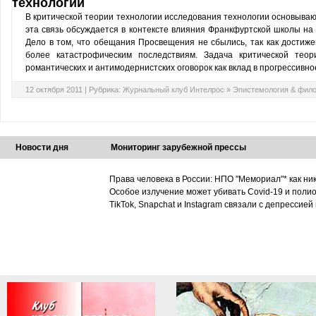
технологии
В критической теории технологии исследования технологии основываю
эта связь обсуждается в контексте влияния Франкфуртской школы на
Дело в том, что обещания Просвещения не сбылись, так как достиже
более катастрофическим последствиям. Задача критической тео
романтических и антимодернистских оговорок как вклад в прогрессивн
12 октября 2011 |
Рубрика:
Журнальный клуб Интелрос
»
Эпистемология & фил
Новости дня
Мониторинг зарубежной прессы
Права человека в России: НПО "Мемориал"* как ни
Особое излучение может убивать Covid-19 и поли
TikTok, Snapchat и Instagram связали с депрессией