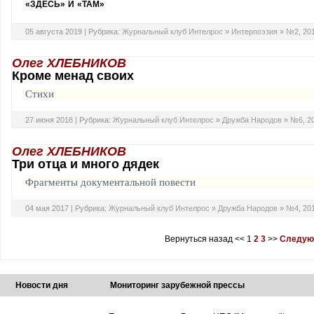
«ЗДЕСЬ» И «ТАМ»
05 августа 2019 |
Рубрика:
Журнальный клуб Интелрос
»
Интерпоэзия
»
№2, 20
Олег ХЛЕБНИКОВ
Кроме менад своих
Стихи
27 июня 2018 |
Рубрика:
Журнальный клуб Интелрос
»
Дружба Народов
»
№6, 2
Олег ХЛЕБНИКОВ
Три отца и много дядек
Фрагменты документальной повести
04 мая 2017 |
Рубрика:
Журнальный клуб Интелрос
»
Дружба Народов
»
№4, 20
Вернуться назад
<<
1
2
3
>>
Следую
Новости дня
Мониторинг зарубежной прессы