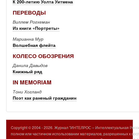
К 200-летию Уолта Уитмена
ПЕРЕВОДЫ
Виллем Рогхеман
Из книги «Портреты»
Марианна Мур
Волшебная флейта
КОЛЕСО ОБОЗРЕНИЯ
Данила Давыдов
Книжный ряд
IN MEMORIAM
Тони Хогланд
Поэт как раненый гражданин
Copyright © 2004 -
2026. Журнал "ИНТЕЛРОС – Интеллектуальная Росси
полном или частичном использовании материалов, разрешенных к вос