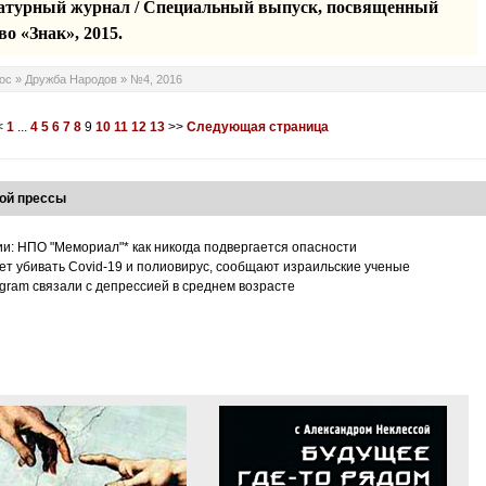
ературный журнал / Специальный выпуск, посвященный
во «Знак», 2015.
ос
»
Дружба Народов
»
№4, 2016
<
1
...
4
5
6
7
8
9
10
11
12
13
>>
Следующая страница
ой прессы
ии: НПО "Мемориал"* как никогда подвергается опасности
т убивать Covid-19 и полиовирус, сообщают израильские ученые
tagram связали с депрессией в среднем возрасте