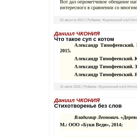
Вот дал опрометчивое обещание нап
интересного в сравнении со многи
02 августа 2017 |
Рубрика:
Журнальный клуб Инт
Даниил ЧКОНИЯ
Что такое суп с котом
Александр
Тимофеевский
.
2015.
Александр
Тимофеевский
.
Александр
Тимофеевский
. 
Александр
Тимофеевский
. 
31 июля 2016 |
Рубрика:
Журнальный клуб Интел
Даниил ЧКОНИЯ
Стихотворенье без слов
Владимир
Леонович
. «Дере
М.: ООО «Буки Веди», 2014;