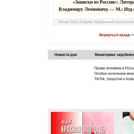
«Записки из России»: Лит
Владимиру
Леоновичу
. — М.: Изд-
08 мая 2016 |
Рубрика:
Журнальный клуб Интелр
Вернуться назад
<
Новости дня
Мониторинг зарубежн
Права человека в Росс
Особое излучение може
TikTok, Snapchat и Ins