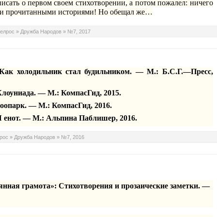
исать о первом своем стихотворении, а потом пожалел: ничего
ми прочитанными историями! Но обещал же…
елрос
»
Дружба Народов
»
№7, 2017
 Как холодильник стал будильником. — М.: Б.С.Г.—Пресс,
Клоуниада
. — М.:
КомпасГид
, 2015.
Зоопарк. — М.:
КомпасГид
, 2016.
Я енот. — М.:
Альпина
Паблишер
, 2016.
рос
»
Дружба Народов
»
№7, 2016
вянная грамота»: Стихотворения и прозаические заметки. —