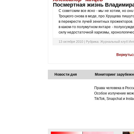
Посмертная жизнь Владимир
С советским все
ясно
-
мы
не хотим, но
они
Троцкого снова в моде, про Хрущева пишут
в перекресте лучей зенитных прожекторов. 
в каком-то полумутном янтаре - полуосужд
силу недостаточной харизмы, хронологичес
13 октября 2010 |
Рубрика:
Журнальный клуб Ин
Вернутьс
Новости дня
Мониторинг зарубежн
Права человека в Росс
Особое излучение може
TikTok, Snapchat и Ins