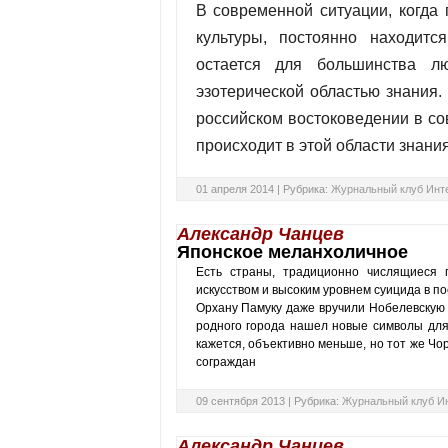
В современной ситуации, когда
культуры, постоянно находитс
остается для большинства л
эзотерической областью знания
.
российском востоковедении в со
происходит в этой области знания
01 апреля 2014 |
Рубрика:
Журнальный клуб Инт
Александр Чанцев
Японское меланхоличное
Есть страны, традиционно числящиеся 
искусством и высоким уровнем суицида в п
Орхану Памуку даже вручили Нобелевскую
родного города нашел новые символы для
кажется, объективно меньше, но тот же Чо
сограждан
09 сентября 2013 |
Рубрика:
Журнальный клуб И
Александр Чанцев