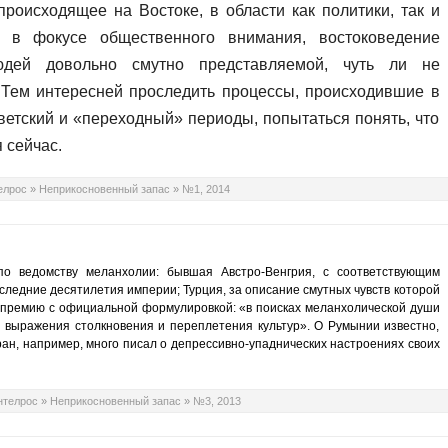
 происходящее на Востоке
, в области как политики, так и
я в фокусе общественного внимания, востоковедение
юдей довольно смутно представляемой, чуть ли не
 Тем интересней проследить процессы, происходившие в
ветский и «переходный» периоды, попытаться понять, что
 сейчас.
елрос
»
Неприкосновенный запас
»
№1, 2014
по ведомству меланхолии: бывшая Австро-Венгрия, с соответствующим
оследние десятилетия империи; Турция, за описание смутных чувств которой
 премию с официальной формулировкой: «в поисках меланхолической души
 выражения столкновения и переплетения культур». О Румынии известно,
ран, например, много писал о депрессивно-упаднических настроениях своих
нтелрос
»
Неприкосновенный запас
»
№3, 2013