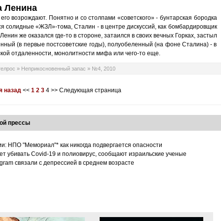
а Ленина
его возрождают. Понятно и со столпами «советского» - бунтарская бородка
ся солидные «ЖЗЛ»-тома, Сталин - в центре дискуссий, как бомбардировщик
Ленин же оказался где-то в стороне, затаился в своих вечных Горках, застыл
енный (в первые постсоветские годы), полуобеленный (на фоне Сталина) - в
кой отдаленности, монолитности мифа или чего-то еще.
телрос
»
Неприкосновенный запас
»
№4, 2010
я назад
<<
1
2
3
4
>>
Следующая страница
ой прессы
ии: НПО "Мемориал"* как никогда подвергается опасности
т убивать Covid-19 и полиовирус, сообщают израильские ученые
tagram связали с депрессией в среднем возрасте