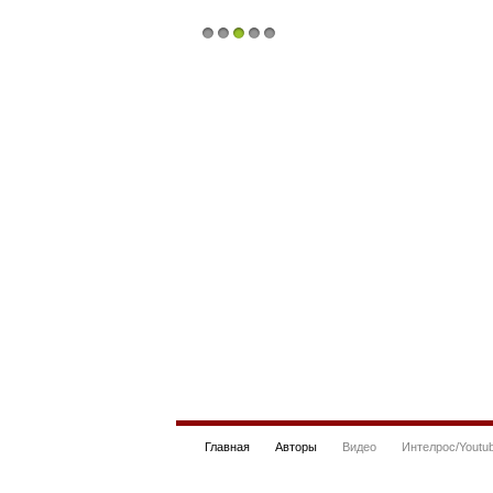
1
2
3
4
5
Главная
Авторы
Видео
Интелрос/Youtu