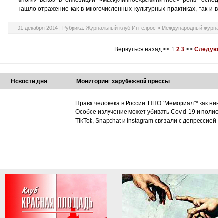
многих веков в оппозиции «маскулинное/фемининное» роль господ
нашло отражение как в многочисленных культурных практиках, так и 
01 декабря 2014 |
Рубрика:
Журнальный клуб Интелрос
»
Международный журна
Вернуться назад
<<
1
2
3
>>
Следую
Новости дня
Мониторинг зарубежной прессы
Права человека в России: НПО "Мемориал"* как ни
Особое излучение может убивать Covid-19 и поли
TikTok, Snapchat и Instagram связали с депрессией