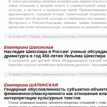
В статье рассмотрена проблема интерпретации образов власти в 
смена отношения к фигурам власти в социокультурной жизни 
культуре, в частности, в музыкальном театре. Проанализирован
фрагментарность, отрицание истории, семантический плюрализм,
прочтении текстов русской культуры в современных постановках
Мусоргского и Римского-Корсакова показано, каковы возможно
ценностям отечественной культуры, основанного на уважении и по
15 октября 2017 |
Рубрика:
Журнальный клуб Интелрос
»
КУЛЬТУРОЛОГИЧЕСК
Екатерина Шапинская
Наследие Шекспира в России: ученые обсужда
драматурга в год 450-летия Уильяма Шекспира
В материале дан краткий обзор Международной научной к
Шекспир в русско-английском культурном диалоге», проходивш
18 декабря 2014 |
Рубрика:
Журнальный клуб Интелрос
»
КУЛЬТУРОЛОГИЧЕСК
Екатерина ШАПИНСКАЯ
Гендерная обусловленность субъектно-объект
фемининного/маскулинного как отношения вла
интерпретации культурных текстов
Статья посвящена анализу субъектно-объектных отношений с точки 