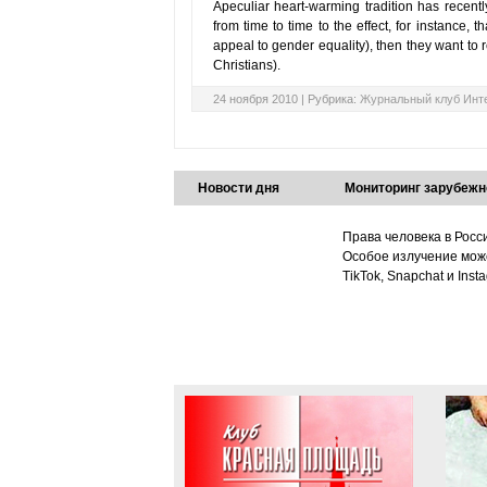
Apeculiar heart-warming tradition has recen
from time to time to the effect, for instance, 
appeal to gender equality), then they want to 
Christians).
24 ноября 2010 |
Рубрика:
Журнальный клуб Инт
Новости дня
Мониторинг зарубежн
Права человека в Росс
Особое излучение може
TikTok, Snapchat и Ins