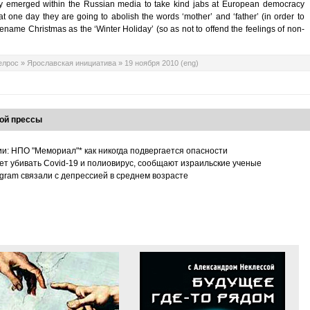
tly emerged within the Russian media to take kind jabs at European democracy
that one day they are going to abolish the words ‘mother’ and ‘father’ (in order to
rename Christmas as the ‘Winter Holiday’ (so as not to offend the feelings of non-
елрос
»
Ярославская инициатива
»
19 ноября 2010 (eng)
ой прессы
ии: НПО "Мемориал"* как никогда подвергается опасности
т убивать Covid-19 и полиовирус, сообщают израильские ученые
tagram связали с депрессией в среднем возрасте