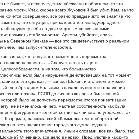
в не бывает, и если следствие убеждено в обратном, то это
зависимости. Итак, скорее всего Жуковский был убит. Кем, за что
е хочется совершенно, все равно правды никто не знает (а кто
 заметить, что ситуация, при которой топ-менеджер одного
ть обнаружен у себя на даче мертвым со связанными
тоит называть стабильностью. Аресты, убийства, сливы
ы на Северном Кавказе — все это свидетельствует о реальном
ельнее, чем выпуски теленовостей.
ин заявил, что допускает возможность пересмотра
 в начале девяностых. «Следует делать акцент
 целесообразности, а на том, что большинство
гласились: если были нарушения действовавших на тот момент
оспаривать эти сделки», — заявил Шохин, и это вполне можно
ный еще Аркадием Вольским в начале путинского правления
союз олигархов», РСПП до сих пор как раз и был главной
й которой было не допустить пересмотра итогов приватизации.
ету, не изменилось ничего. Частная собственность как была
яниям фигурантов «золотой сотни» как ничего не угрожало, так
ег Шварцман, рассказавший «Коммерсанту» о «бархатной
извел на всех впечатление городского сумасшедшего
вильность этого впечатления. Иными словами, все как было, так
 Шохина? Очевидно, все дело в нервах. Предчувствие каких-то