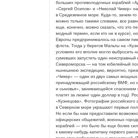
больших противолодочных кораблей «А
«Сергей Осипов» и «Николай Чикер» на
в Средиземное море. Куда-то, зачем-то
можно только такими словами, все равн
еще, конечно, можно сказать, что это 
модный термин, если кто не в курсе), н
Европы предпринималось на самом пике 
флота. Тогда у берегов Мальты на «Куз
условиях его вполне могло выбросить н
сумевших запустить один неисправный 
Североморска — на том юбилейный пох
нынешнюю экспедицию, вероятно, призв
«Чикер» — один из двух самых мощных 
принадлежащий российскому ВМФ, но н
и сыновья», занимающейся спасением мо
платят за лизинг один доллар в год). 
«Кузнецова». Фотографии российского 
в Северном море украшают первые поло
Но если бы нам предоставили возможнос
офицерских общежитий, военных городк
кораблей — это было бы еще более сил
к какому-нибудь капитану первого ранга
виде этих победительных трансляций. 