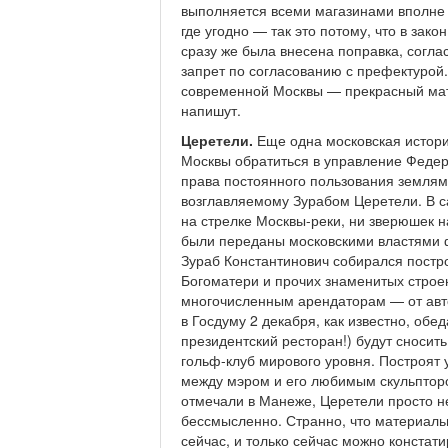
выполняется всеми магазинами вполне н
где угодно — так это потому, что в зак
сразу же была внесена поправка, согла
запрет по согласованию с префектурой.
современной Москвы — прекрасный мат
напишут.
Церетели.
Еще одна московская истори
Москвы обратиться в управление Федер
права постоянного пользования землям
возглавляемому Зурабом Церетели. В с
на стрелке Москвы-реки, ни зверюшек 
были переданы московскими властями ф
Зураб Константинович собирался постр
Богоматери и прочих знаменитых строен
многочисленным арендаторам — от авто
в Госдуму 2 декабря, как известно, об
президентский ресторан!) будут сносить
гольф-клуб мирового уровня. Построят
между мэром и его любимым скульпторо
отмечали в Манеже, Церетели просто не
бессмысленно. Странно, что материаль
сейчас, и только сейчас можно констат