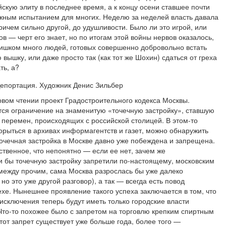
кую элиту в последнее время, а к концу осени ставшее почти
жным испытанием для многих. Неделю за неделей власть давала
причем сильно другой, до удушливости. Было ли это игрой, или
в — черт его знает, но по итогам этой войны нервов оказалось,
лишком много людей, готовых совершенно добровольно встать
вышку, или даже просто так (как тот же Шохин) сдаться от греха
ть, а?
вом чтении проект Градостроительного кодекса Москвы.
ся ограничение на знаменитую «точечную застройку», ставшую
 перемен, происходящих с российской столицей. В этом-то
орыться в архивах информагентств и газет, можно обнаружить
точечная застройка в Москве давно уже побеждена и запрещена.
ственное, что непонятно — если ее нет, зачем же
ли бы точечную застройку запретили по-настоящему, московским
 между прочим, сама Москва разрослась бы уже далеко
о это уже другой разговор), а так — всегда есть повод
хе. Нынешнее проявление такого успеха заключается в том, что
 исключения теперь будут иметь только городские власти
 Что-то похожее было с запретом на торговлю крепким спиртным
этот запрет существует уже больше года, более того —