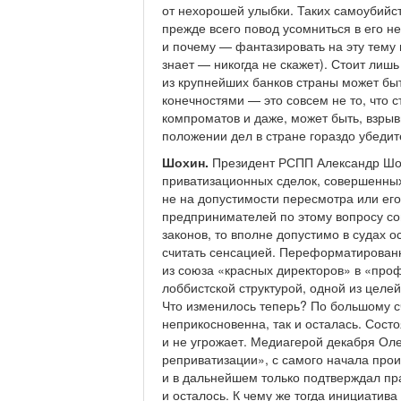
от нехорошей улыбки. Таких самоубийст
прежде всего повод усомниться в его не
и почему — фантазировать на эту тему н
знает — никогда не скажет). Стоит лишь
из крупнейших банков страны может бы
конечностями — это совсем не то, что с
компроматов и даже, может быть, взрыв
положении дел в стране гораздо убедит
Шохин.
Президент РСПП Александр Шох
приватизационных сделок, совершенных
не на допустимости пересмотра или его
предпринимателей по этому вопросу со
законов, то вполне допустимо в судах 
считать сенсацией. Переформатирован
из союза «красных директоров» в «проф
лоббистской структурой, одной из целе
Что изменилось теперь? По большому сч
неприкосновенна, так и осталась. Состо
и не угрожает. Медиагерой декабря Ол
реприватизации», с самого начала про
и в дальнейшем только подтверждал пра
и осталось. К чему же тогда инициатива