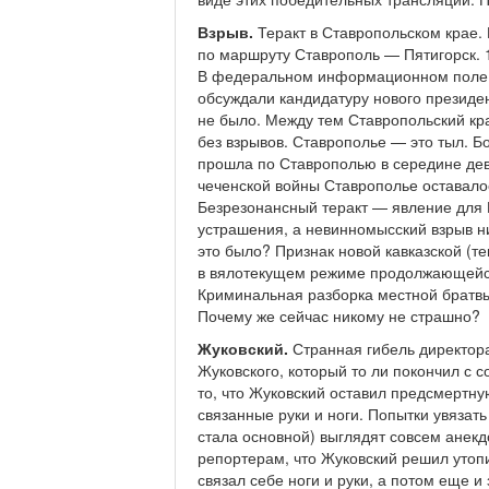
Взрыв.
Теракт в Ставропольском крае.
по маршруту Ставрополь — Пятигорск. 1
В федеральном информационном поле т
обсуждали кандидатуру нового президен
не было. Между тем Ставропольский кра
без взрывов. Ставрополье — это тыл. Б
прошла по Ставрополью в середине дев
чеченской войны Ставрополье оставало
Безрезонансный теракт — явление для 
устрашения, а невинномысский взрыв н
это было? Признак новой кавказской (те
в вялотекущем режиме продолжающейся
Криминальная разборка местной братвы?
Почему же сейчас никому не страшно?
Жуковский.
Странная гибель директора
Жуковского, который то ли покончил с с
то, что Жуковский оставил предсмертну
связанные руки и ноги. Попытки увязать
стала основной) выглядят совсем анек
репортерам, что Жуковский решил утопи
связал себе ноги и руки, а потом еще и