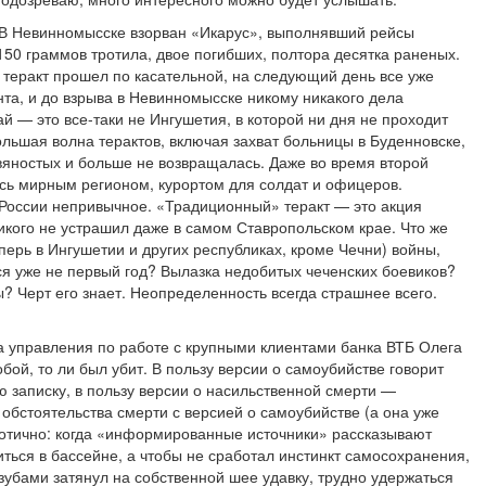
 В Невинномысске взорван «Икарус», выполнявший рейсы
50 граммов тротила, двое погибших, полтора десятка раненых.
еракт прошел по касательной, на следующий день все уже
та, и до взрыва в Невинномысске никому никакого дела
й — это все-таки не Ингушетия, в которой ни дня не проходит
ольшая волна терактов, включая захват больницы в Буденновске,
яностых и больше не возвращалась. Даже во время второй
сь мирным регионом, курортом для солдат и офицеров.
России непривычное. «Традиционный» теракт — это акция
икого не устрашил даже в самом Ставропольском крае. Что же
перь в Ингушетии и других республиках, кроме Чечни) войны,
 уже не первый год? Вылазка недобитых чеченских боевиков?
 Черт его знает. Неопределенность всегда страшнее всего.
 управления по работе с крупными клиентами банка ВТБ Олега
обой, то ли был убит. В пользу версии о самоубийстве говорит
ю записку, в пользу версии о насильственной смерти —
 обстоятельства смерти с версией о самоубийстве (а она уже
дотично: когда «информированные источники» рассказывают
ться в бассейне, а чтобы не сработал инстинкт самосохранения,
 зубами затянул на собственной шее удавку, трудно удержаться