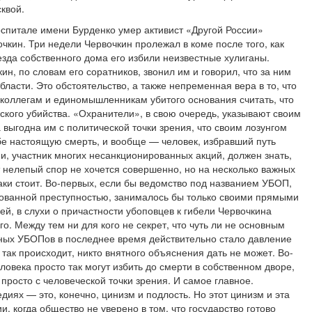
квой.
оспитале имени Бурденко умер активист «Другой России»
кин. Три недели Червочкин пролежал в коме после того, как
зда собственного дома его избили неизвестные хулиганы.
ин, по словам его соратников, звонил им и говорил, что за ним
ласти. Это обстоятельство, а также непременная вера в то, что
т коллегам и единомышленникам убитого основания считать, что
кого убийства. «Охранители», в свою очередь, указывают своим
 выгодна им с политической точки зрения, что своим лозунгом
бе настоящую смерть, и вообще — человек, избравший путь
и, участник многих несанкционированных акций, должен знать,
т нелепый спор не хочется совершенно, но на несколько важных
аки стоит. Во-первых, если бы ведомство под названием УБОП,
изованной преступностью, занималось бы только своими прямыми
ей, в слухи о причастности убоповцев к гибели Червочкина
о. Между тем ни для кого не секрет, что чуть ли не основным
ных УБОПов в последнее время действительно стало давление
так происходит, никто внятного объяснения дать не может. Во-
еловека просто так могут избить до смерти в собственном дворе,
просто с человеческой точки зрения. И самое главное.
диях — это, конечно, цинизм и подлость. Но этот цинизм и эта
и, когда общество не уверено в том, что государство готово