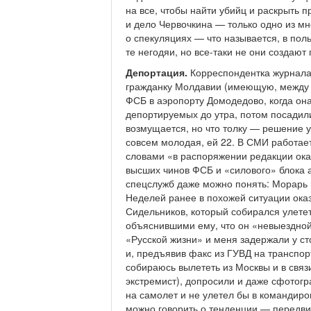
на все, чтобы найти убийц и раскрыть п
и дело Червочкина — только одно из мн
о спекуляциях — что называется, в пол
те негодяи, но все-таки не они создают 
Депортация.
Корреспондентка журнала
гражданку Молдавии (имеющую, между п
ФСБ в аэропорту Домодедово, когда она
депортируемых до утра, потом посадил
возмущается, но что толку — решение у
совсем молодая, ей 22. В СМИ работает
словами «в распоряжении редакции ок
высших чинов ФСБ и «силового» блока 
спецслужб даже можно понять: Морарь и
Неделей ранее в похожей ситуации ока
Сидельников, который собирался улетет
объяснившими ему, что он «невыездной
«Русской жизни» и меня задержали у ст
и, предъявив факс из ГУВД на транспор
собираюсь вылететь из Москвы и в связ
экстремист), допросили и даже сфотогр
на самолет и не улетел бы в командиров
можно говорить о тенденции — передв