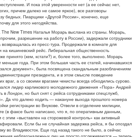
реступление. И пока этой уверенности нет (а ее сейчас нет,
огих, причем далеко не самое яркое), все разговоры
ьзу бедных. Пиарщики «Другой России», конечно, еще
почву для этого негодяйства.
 The New Times Наталья Морарь выслана из страны. Морарь,
рочим, разрешение на работу в России), задержали сотрудники
 возвращалась из пресс-тура. Продержали в комнате для
и на кишиневский рейс. Либеральная общественность
же принято (кем, кстати?) и, более того, выполнено. Морарь
 меньше года. При этом большая часть ее статей, начинавшихся
азался документ», была посвящена скандальным разоблачениям
администрации президента, и в этом смысле поведение
х враг, а со своими врагами чекисты всегда обходились сурово.
зался лидер карликового молодежного движения «Пора» Андрей
ь в Лондон, но был снят с рейса сотрудниками спецслужб,
». Да что далеко ходить — накануне выхода прошлого номера
ойки регистрации во Внукове. Отвели в отделение милиции,
те (в факсе было написано, что я, по оперативным данным,
и с этим «выставлен на сторожевой контроль» как активный
афировали. Если бы не случайная задержка рейса, я бы опоздал
ку во Владивосток. Еще год назад такого не было, а сейчас
ижения неблагонадежных лиц не просто отслеживаются — теперь