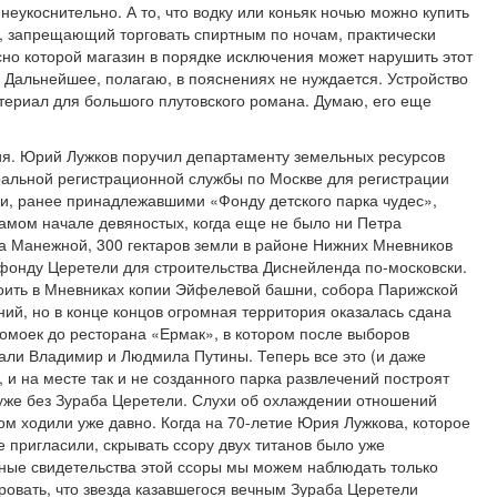
еукоснительно. А то, что водку или коньяк ночью можно купить
он, запрещающий торговать спиртным по ночам, практически
сно которой магазин в порядке исключения может нарушить этот
 Дальнейшее, полагаю, в пояснениях не нуждается. Устройство
ериал для большого плутовского романа. Думаю, его еще
я. Юрий Лужков поручил департаменту земельных ресурсов
альной регистрационной службы по Москве для регистрации
и, ранее принадлежавшими «Фонду детского парка чудес»,
амом начале девяностых, когда еще не было ни Петра
на Манежной, 300 гектаров земли в районе Нижних Мневников
онду Церетели для строительства Диснейленда по-московски.
оить в Мневниках копии Эйфелевой башни, собора Парижской
ий, но в конце концов огромная территория оказалась сдана
моек до ресторана «Ермак», в котором после выборов
едали Владимир и Людмила Путины. Теперь все это (и даже
, и на месте так и не созданного парка развлечений построят
 уже без Зураба Церетели. Слухи об охлаждении отношений
м ходили уже давно. Когда на 70-летие Юрия Лужкова, которое
 пригласили, скрывать ссору двух титанов было уже
ные свидетельства этой ссоры мы можем наблюдать только
ировать, что звезда казавшегося вечным Зураба Церетели