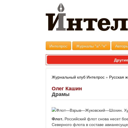
Интелрос
Журналы "а"-"я"
Авторы
Другие
Журнальный клуб Интелрос
»
Русская ж
Олег Кашин
Драмы
Флот.
Российский флот снова несет бое
Северного флота в составе авианесуще