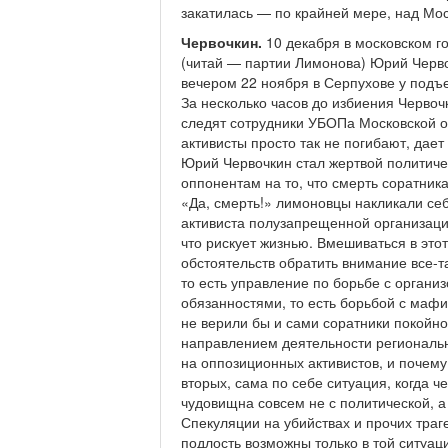
закатилась — по крайней мере, над Мос
Червочкин.
10 декабря в московском г
(читай — партии Лимонова) Юрий Червоч
вечером 22 ноября в Серпухове у подъе
За несколько часов до избиения Червочк
следят сотрудники УБОПа Московской об
активисты просто так не погибают, дае
Юрий Червочкин стал жертвой политичес
оппонентам на то, что смерть соратника
«Да, смерть!» лимоновцы накликали се
активиста полузапрещенной организаци
что рискует жизнью. Вмешиваться в это
обстоятельств обратить внимание все-т
то есть управление по борьбе с орган
обязанностями, то есть борьбой с мафи
не верили бы и сами соратники покойног
направлением деятельности региональ
на оппозиционных активистов, и почему 
вторых, сама по себе ситуация, когда ч
чудовищна совсем не с политической, а 
Спекуляции на убийствах и прочих траге
подлость возможны только в той ситуаци