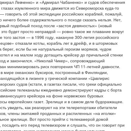
дмирал Левченко» и «Адмирал Чабаненко» и судов обеспечения
 глазах изумленного мира движется из Североморска куда-то
 — говорить об этой экспедиции российских кораблей, пожалуй,
о ничего более содержательного о походе сказать нельзя. Нет,
первый подобный поход после «застоя девяностых» (новый
о это будет просто неправдой — ровно такое же плавание вокруг
того застоя — в 1996 году, накануне 300-летия российского
нецове» отказали котлы, корабль лег в дрейф, и в штормовых
а берег, если бы не натуральный героизм моряков, чудом
котел и на малом ходу дотащить крейсер до причальной стенки
од и закончился. «Николай Чикер», сопровождающий
ан минимизировать риск повторения ЧП 11-летней давности.
в мире океанских буксиров, построенный в Финляндии,
аходящийся в лизинге у греческой компании «Цавлирис
рских судов (кстати, в газетах писали, что греки официально
Российские телеканалы ежедневно демонстрируют кадры с борта
авианесущего крейсера на фоне норвежских буровых
сы европейских газет. Зрелище и в самом деле будоражащее.
ть увидеть, как реагируют на эти телерепортажи обитатели
ов, члены экипажей проданных и распиленных «на иголки»
ьное зрелище. Вот просто прийти с телекамерой домой
, посадить его перед телевизором и слушать, что он говорит при
Подозреваю, много интересного можно будет услышать.