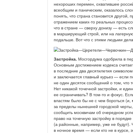
нехороших перемен, охватившее российс
всеобщим и паническим, оказалось сло
понять, что страна становится другой, 
отражением каких-то реальных процессо
что в стране — сверху донизу — есть с
в марширующий строй, или на лагерную 
подальше. Вот что с этими людьми дела
Застройка.
Мосгордума одобрила в пер
Основным достижением кодекса считает
в последние два десятилетия символом
и заключается главный курьез — если п
не один десяток сообщений о том, что 
Нет никакой точечной застройки, и един
ее ограничивать? В том-то и фокус. Ес
властям было бы не с чем бороться (и,
за пределы нынешней городской черты, н
сообщить москвичам об очередном успе
право на точечную застройку в порядке
(а районные, например, уже не будут).
в ночное время — если кто не в курсе, 