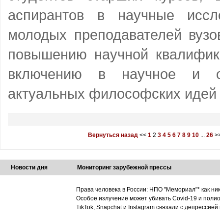
аспирантов в научные иссл
молодых преподавателей вузо
повышению научной квалифика
включению в научное и о
актуальных философских идей 
Вернуться назад
<<
1
2
3
4
5
6
7
8
9
10
...
26
>
Новости дня
Мониторинг зарубежной прессы
Права человека в России: НПО "Мемориал"* как ни
Особое излучение может убивать Covid-19 и поли
TikTok, Snapchat и Instagram связали с депрессией