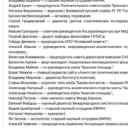
Владимир Буданов — старший научный сотрудник ИФРАН;
Андрей Бунич — председатель Попечительского совета клуба "Красная 
Наталья Вершинина — журналист Всемирной русской службы РГ РК "Гол
Бронислав Виногродский — китаевед, переводчик;
Сергей Градировский — директор Центра стратегических исследов
округа;
Максим Григорьев — советник руководителя Росзарубежцентра при МИД
Георгий Дергачев — доцент кафедры философии ГИТИСа;
Гейдар Джемаль — председатель НПО "Исламский комитет";
Алексей Иванов — руководитель информационно-аналитического от
ноосферы;
Вячеслав Илюмжинов — председатель совета директоров компании САР
Валентин Куклев — вице-президент Национально-инновационного фонда 
Владимир Майков — со-руководитель клуба "Красная площадь";
Борис Межуев — главный редактор сайта «Агентство политических ново
Владимир Миронов — директор Института политики;
Софья Мозалева— социолог, член клуба "Биржа контактов — будущее Ро
Александр Нагорный — руководитель аналитического отдела газеты "За
Александр Неклесса — руководитель клуба "Красная площадь";
Николай Петров — член научного совета Фонда Карнеги;
Евгений Файдыш — научный директор Международного института ноос
Вадим Цымбурский — старший научный сотрудник ИФРАН;
Наталья Чернышова — журналист;
Ян Чеснов — антрополог, старший научный сотрудник ИФРАН;
Алексей Чумичев — председатель правления Ассоциации германо-росси