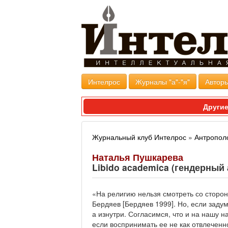
Интелрос
Журналы "а"-"я"
Авторы
Другие
Журнальный клуб Интелрос
»
Антропол
Наталья Пушкарева
Libido academica (гендерный
«На религию нельзя смотреть со сторон
Бердяев [Бердяев 1999]. Но, если заду
а изнутри. Согласимся, что и на нашу 
если воспринимать ее не как отвлечен