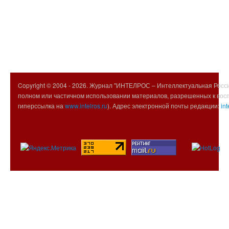
Copyright © 2004 -
2026. Журнал "ИНТЕЛРОС – Интеллектуальная Росси
полном или частичном использовании материалов, разрешенных к вос
гиперссылка на
www.intelros.ru
). Адрес электронной почты редакции:
int