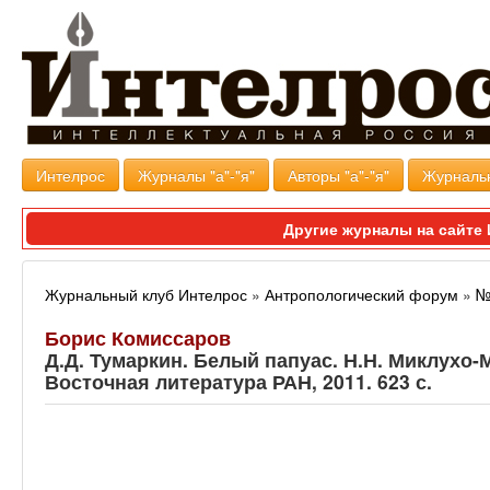
Интелрос
Журналы "а"-"я"
Авторы "а"-"я"
Журналь
Другие журналы на сайт
Журнальный клуб Интелрос
»
Антропологический форум
»
№
Борис Комиссаров
Д.Д. Тумаркин. Белый папуас. Н.Н. Миклухо-
Восточная литература РАН, 2011. 623 с.