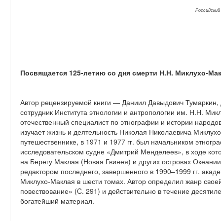
Российски
Посвящается 125-летию со дня смерти Н.Н. Миклухо-Ма
Автор рецензируемой книги — Даниил Давыдович Тумаркин, д
сотрудник Института этнологии и антропологии им. Н.Н. Ми
отечественный специалист по этнографии и истории народов
изучает жизнь и деятельность Николая Николаевича Миклухо
путешественнике, в 1971 и 1977 гг. был начальником этногр
исследовательском судне «Дмитрий Менделеев», в ходе ко
на Берегу Маклая (Новая Гвинея) и других островах Океании,
редактором последнего, завершенного в 1990–1999 гг. акад
Миклухо-Маклая в шести томах. Автор определил жанр своей
повествование» (C. 291) и действительно в течение десятил
богатейший материал.