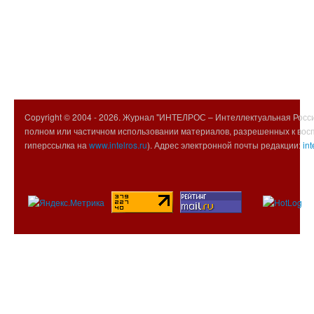
Copyright © 2004 -
2026. Журнал "ИНТЕЛРОС – Интеллектуальная Росси
полном или частичном использовании материалов, разрешенных к вос
гиперссылка на
www.intelros.ru
). Адрес электронной почты редакции:
int