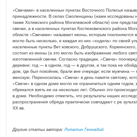
«Свечами» в населенных пунктах Восточного Полесья называ
принадлежности. В селах Смоленщины (нами исследованы н
также Хотимского района Могилевской области) они предст
свечки, а в населенных пунктах Костюковичского района Мо
области «Свечами» называют иконы, которым поклоняются вс
могло быть несколько, и каждая из них «ходила» по своей 
населенные пункты Вет ковского, Добрушского, Кормянского
состоит из иконы (а это могло быть изображение любого свя
изготовленной свечки. Согласно традиции, «Свеча» поочере
деревни: год — в одном, год — в другом, и так пока не обой
дом, где был покойник, брали вне очереди: если мужчина 
женскую. Переносилась «Свеча» в день памяти святому, ко
«Свечи» в одном доме могло не ограничиться одним годом, 
обрекался взять ее на несколько лет. Обычно это происходи
в доме. Необходимо отметить, что результаты наших исслед
распространения обряда практически совпадают с ре зульта
ХХ вв.
Другие статьи автора:
Лопатин Геннадий