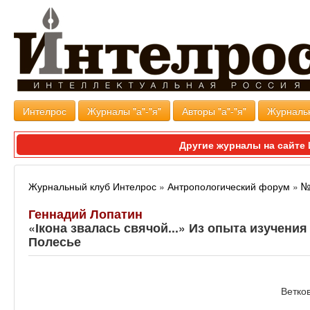
Интелрос
Журналы "а"-"я"
Авторы "а"-"я"
Журналь
Другие журналы на сайт
Журнальный клуб Интелрос
»
Антропологический форум
»
№
Геннадий Лопатин
«Ікона звалась свячой...» Из опыта изучени
Полесье
Ветко