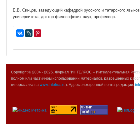
Е.В. Синцов, заведующий кафедрой русского и татарского языков
университета, доктор философских наук, профессор.
Copyright © 2004 -
2026. Журнал "ИНТЕЛРОС – Интеллектуальная Росси
полном или частичном использовании материалов, разрешенных к вос
гиперссылка на
www.intelros.ru
). Адрес электронной почты редакции:
int