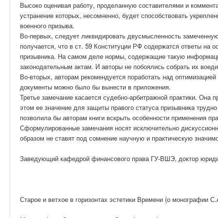
Высоко оценивая работу, проделанную составителями и коммента
устранение которых, несомненно, будет способствовать укрепле
военного призыва.
Во-первых, следует ликвидировать двусмысленность замеченную н
получается, что в ст. 59 Конституции РФ содержатся ответы на 
призывника. На самом деле нормы, содержащие такую информац
законодательным актам. И авторы не побоялись собрать их воеди
Во-вторых, авторам рекомендуется поработать над оптимизацией
документы можно было бы вынести в приложения.
Третье замечание касается судебно-арбитражной практики. Она п
этом ее значение для защиты правого статуса призывника трудно
позволила бы авторам книги вскрыть особенности применения пр
Сформулированные замечания носят исключительно дискуссионн
образом не ставят под сомнение научную и практическую значимо
Заведующий кафедрой финансового права ГУ-ВШЭ, доктор юридич
Старое и ветхое в горизонтах эстетики Времени (о монографии С.