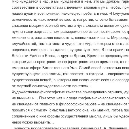
мир нуждается в нас, а мы нуждаемся в нем, это мы должны гар
соответствии в соответствии с вечными законами ума, чтобы, п
нашей души и все понимая, наконец-то пребыть в нем. «Полу-умн
изменчивости, чахоточной ветхости, напротив, словно бы взывает
спасении мощами осенней листвы и чуть слышным шепотом сухих
нужны наши жертвы, в нем размороженное из вечности время ос
«живит» его, заставляя шелестеть, шевелиться и выть. Мир ро
случайностей, темных мест и чудес, это мир, в котором много ли
подвижен, изменчив, загадочен, существует, жив. В нем правит н
Вечности Единого-Блага, а другое Время, Время не-предсказуе
которые даны пространственно (пространственно-временно), а не
смертных сфере Божественного Ума. Самой своей ветхостью вещ
существующего «во плоти», как просвет, в котором… свершается 
существования вещей, в котором они показывают себя не совпа
от мертвой самотождественности понятия» .
Художественно-философские качества приведенного отрывка, дума
не выкинешь… При этом нет и следа графоманско-эссеистского ра
не свободен от главного в философской работе – не свободен от
пробиться к смыслу (смыслам) ветхого она, как магнит, готова 
сопряженные с ним формы осуществления мысли, лишь бы удержа
невозможно выразить…
Трудность исследовательской задачи, решаемой С.А. Лишаевым, с