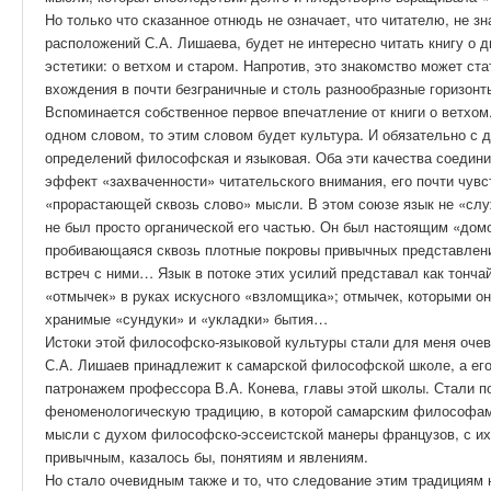
Но только что сказанное отнюдь не означает, что читателю, не з
расположений С.А. Лишаева, будет не интересно читать книгу о 
эстетики: о ветхом и старом. Напротив, это знакомство может с
вхождения в почти безграничные и столь разнообразные горизонт
Вспоминается собственное первое впечатление от книги о ветхом
одном словом, то этим словом будет культура. И обязательно с
определений философская и языковая. Оба эти качества соединил
эффект «захваченности» читательского внимания, его почти чувс
«прорастающей сквозь слово» мысли. В этом союзе язык не «сл
не был просто органической его частью. Он был настоящим «дом
пробивающаяся сквозь плотные покровы привычных представлени
встреч с ними… Язык в потоке этих усилий представал как тонча
«отмычек» в руках искусного «взломщика»; отмычек, которыми о
хранимые «сундуки» и «укладки» бытия…
Истоки этой философско-языковой культуры стали для меня очев
С.А. Лишаев принадлежит к самарской философской школе, а его
патронажем профессора В.А. Конева, главы этой школы. Стали п
феноменологическую традицию, в которой самарским философам
мысли с духом философско-эссеистской манеры французов, с их
привычным, казалось бы, понятиям и явлениям.
Но стало очевидным также и то, что следование этим традициям