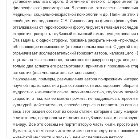
установки анализа старого. В отличие от ветхого, старое имеет т
философского) рассмотрения. В основном, это аспекты социальн
медицины, социально-возрастной психологии и др. Наличие этих 
сообщает исследованию С.А. Лишаева черты философско-публицис
отталкивании от геронтофобии) формулируется главная исследов
старости», раскрыть глубинный и высокий смысл существования 
Эта задача, с одной стороны, призвана раскрыть некие «приклад
объясняющие возможности (оттенки пользы знания). С другой сто
ограничивает исследовательский горизонт автора, написавшего «
тщательно «выписанного», во множестве ракурсов предстоящего
только два аспекта его рассмотрения: принятие и проживание ста
ветхости» (два «положительных сценария»).
Наблюдение, примеры, размышления автора по-прежнему интерес
научной тщательности и разносторонности исследования оборач
мудростью жизненного опыта, поучительностью, глубоким воздей
старости, о том, как ее можно прожить, не поддавшись стереот
культурой, действительно, способен серьезно повлиять на созна
весь этот раздел состоит из серии статей, которые в силу жанро
с читателем, предполагая и элементы публицистики, и некоторую
манеру. Все это совсем не портит вторую часть книги, просто дел
Думается, что многим читателям именно эта «другость» покажетс
житейской мудрости и пользы), чем исследование ветхого.