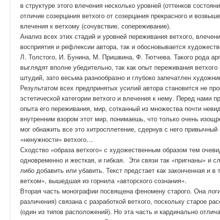
в структуре этого влечения несколько уровней (оттенков состояни
отличие созерцания ветхого от созерцания прекрасного и возвыше
влечения к ветхому (сочувствие, сопереживание).
Анализ всех этих стадий и уровней переживания ветхого, влечени
восприятия и рефлексии автора, так и обосновывается художест
Л. Толстого, И. Бунина, М. Пришвина, Ф. Тютчева. Такого рода 
выглядят вполне убедительно, так как опыт переживания ветхого
штудий, зато весьма разнообразно и глубоко запечатлен художни
Результатом всех предпринятых усилий автора становится не пр
эстетической категории ветхого и влечения к нему. Перед нами п
опыта его переживания, мир, сотканный из множества почти неви
внутренним взором этот мир, понимаешь, что только очень изощ
мог обнажить все это хитросплетение, сдернув с него привычный
«ненужности» ветхого…
Сходство «образа ветхого» с художественным образом тем очеви
одновременно и жесткая, и гибкая. Эти связи так «пригнаны» и с
либо добавить или убавить. Текст предстает как законченная и в 
ветхом», вышедшая из горнила «авторского сознания».
Вторая часть монографии посвящена феномену старого. Она логи
различения) связана с разработкой ветхого, поскольку старое ра
(один из типов расположений). Но эта часть и кардинально отлич