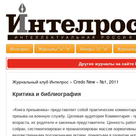
Интелрос
Журналы "а"-"я"
Авторы "а"-"я"
Журналь
Другие журналы на сайт
Журнальный клуб Интелрос
»
Credo New
»
№1, 2011
Критика и библиография
«Книга призывника» представляет собой практические комментар
призыва на военную службу. Целевая аудитория Комментария - п
возраста, их родители и законные представители.
Ценность работ
собран, систематизирован и проанализирован массив нормативны
ведомственными подзаконными актами, принятыми в развитие нор