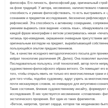
философа. Его личность, философский дар, оригинальный строй
на фоне традиций. У автора, несомненно, наличествовало главн
способность и умение философствовать, то есть выстраивать и
сознанием и предметом исследования, бесконечно рефлексируя э
рефлексией. Эта способность к активному созерцанию, сопряже
умением выражать свое видение «сквозь язык», обнаруживала себ
каждой фразе монографии о ветхом усматривалась некая «печать
читаешь про-изведение, окрашенное очевидным присутствием ав
оригинальным взглядом на предмет, вырабатывающей собственны
пользующейся опытом предшественников.
Так, в качестве исходного методологического посыла для проникн
избрал технологию различения (Ж. Делез). Она позволяет вычлени
Последовательно пользуясь этой технологией, автор почти непр
художественно-философского образа ветхого. Он помещает его 
того, чтобы открыть-явить не только его многочисленные грани и
для того чтобы, подобно художнику, вдруг узреть за многочисле
почти несказуемую словом, но очевидную для интуитивно-созна
Такие состояния, близкие художественному инсайту, формируют
исследования. В них чувствуется несомненное «сплавление» фи
экстатического прозрения. Вот один из таких фрагментов.
«Ветхое, напротив, трогает сердце, которое так неодинаково бье