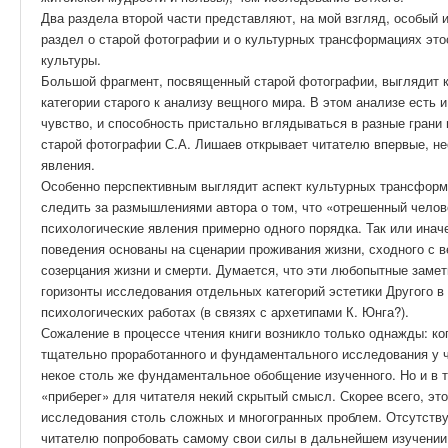
Два раздела второй части представляют, на мой взгляд, особый
раздел о старой фотографии и о культурных трансформациях этос
культуры.
Большой фрагмент, посвященный старой фотографии, выглядит к
категории старого к анализу вещного мира. В этом анализе есть 
чувство, и способность пристально вглядываться в разные грани
старой фотографии С.А. Лишаев открывает читателю впервые, не
явления.
Особенно перспективным выглядит аспект культурных трансформ
следить за размышлениями автора о том, что «отрешенный челов
психологические явления примерно одного порядка. Так или иначе
поведения основаны на сценарии проживания жизни, сходного с в
созерцания жизни и смерти. Думается, что эти любопытные заме
горизонты исследования отдельных категорий эстетики Другого в
психологических работах (в связях с архетипами К. Юнга?).
Сожаление в процессе чтения книги возникло только однажды: ко
тщательно проработанного и фундаментального исследования у 
некое столь же фундаментальное обобщение изученного. Но и в т
«приберег» для читателя некий скрытый смысл. Скорее всего, эт
исследования столь сложных и многогранных проблем. Отсутств
читателю попробовать самому свои силы в дальнейшем изучении 