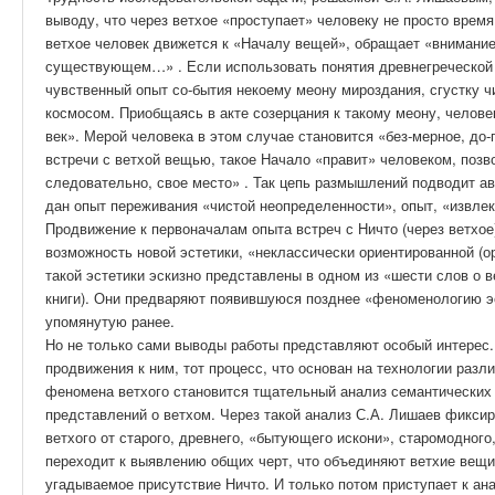
выводу, что через ветхое «проступает» человеку не просто время
ветхое человек движется к «Началу вещей», обращает «внимание
существующем…» . Если использовать понятия древнегреческой 
чувственный опыт со-бытия некоему меону мироздания, сгустку ч
космосом. Приобщаясь в акте созерцания к такому меону, челове
век». Мерой человека в этом случае становится «без-мерное, д
встречи с ветхой вещью, такое Начало «правит» человеком, позво
следовательно, свое место» . Так цепь размышлений подводит ав
дан опыт переживания «чистой неопределенности», опыт, «извлек
Продвижение к первоначалам опыта встреч с Ничто (через ветхо
возможность новой эстетики, «неклассически ориентированной (о
такой эстетики эскизно представлены в одном из «шести слов о 
книги). Они предваряют появившуюся позднее «феноменологию эс
упомянутую ранее.
Но не только сами выводы работы представляют особый интерес.
продвижения к ним, тот процесс, что основан на технологии разл
феномена ветхого становится тщательный анализ семантических 
представлений о ветхом. Через такой анализ С.А. Лишаев фикси
ветхого от старого, древнего, «бытующего искони», старомодного,
переходит к выявлению общих черт, что объединяют ветхие вещи:
угадываемое присутствие Ничто. И только потом приступает к ан