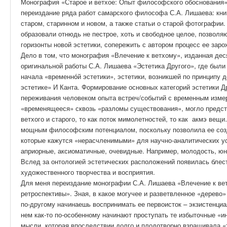
Монография «Старое и ветхое: Опыт философского обоснования» 
переиздание ряда работ самарского философа С.А. Лишаева: книг
старом, старинном и новом, а также статьи о старой фотографии
образовали отнюдь не пестрое, хоть и свободное целое, позвол
горизонты новой эстетики, сопережить с автором процесс ее зар
Дело в том, что монография «Влечение к ветхому», изданная дес
оригинальной работы С.А. Лишаева «Эстетика Другого», где бы
начала «временнόй эстетики», эстетики, возникшей по принципу д
эстетике» И Канта. Формирование основных категорий эстетики Д
переживания человеком опыта встреч/событий с временным изме
«временящееся» сквозь «разломы существования», могло предс
ветхого и старого, то как поток мимолетностей, то как акмэ вещ
мощным философским потенциалом, поскольку позволила ее созд
которые кажутся «нерасчленимыми» для научно-аналитических ус
априорные, аксиоматичные, очевидные. Например, молодость, юно
Вслед за онтологией эстетических расположений появилась блес
художественного творчества и восприятия.
Для меня переиздание монографии С.А. Лишаева «Влечение к ветх
ретроспективы». Зная, в какое могучее и разветвленное «дерево
по-другому начинаешь воспринимать ее первоисток – экзистенци
нем как-то по-особенному начинают проступать те избыточные «и
мысли, которая впоследствии долго и плодотворно взращивала «т