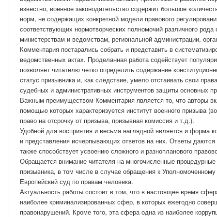
известно, военное законодательство содержит большое количест
норм, не содержащих конкретной модели правового регулирован
соответствующих нормотворческих полномочий различного рода 
министерствам и ведомствам, региональной администрации, орга
Комментария постарались собрать и представить в систематизир
ведомственных актах. Проделанная работа содействует популяр
позволяет читателю четко определить содержание конституционн
статус призывника и, как следствие, умело отстаивать свои прав
судебных и административных инструментов защиты основных пр
Важным преимуществом Комментария является то, что авторы вкл
помощью которых характеризуется институт военного призыва (во
право на отсрочку от призыва, призывная комиссия и т.д.).
Удобной для восприятия и весьма наглядной является и форма к
и представления исчерпывающих ответов на них. Ответы даются 
также способствует усвоению сложного и разнопланового правово
Обращается внимание читателя на многочисленные процедурные 
призывника, в том числе в случае обращения к Уполномоченному 
Европейский суд по правам человека.
Актуальность работы состоит в том, что в настоящее время сфер
наиболее криминализированных сфер, в которых ежегодно соверш
правонарушений. Кроме того, эта сфера одна из наиболее корру