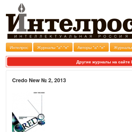
Интелрос
Журналы "а"-"я"
Авторы "а"-"я"
Журналь
Другие журналы на сайт
Credo New № 2, 2013