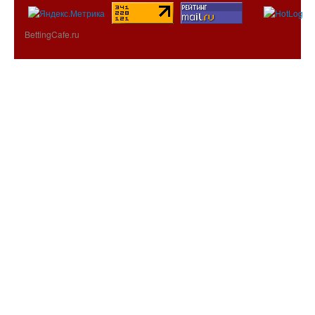
BettingCafe.ru