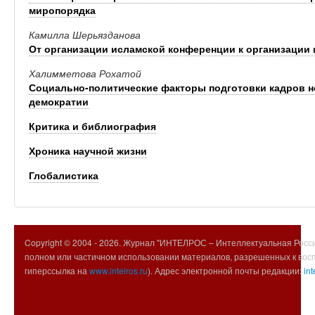
миропорядка
Камилла Шерьязданова
От организации исламской конференции к организации 
Халимметова Рохатой
Социально-политические факторы подготовки кадров н
демократии
Критика и библиография
Хроника научной жизни
Глобалистика
Copyright © 2004 -
2026. Журнал "ИНТЕЛРОС – Интеллектуальная Росси
полном или частичном использовании материалов, разрешенных к вос
гиперссылка на
www.intelros.ru
). Адрес электронной почты редакции:
int