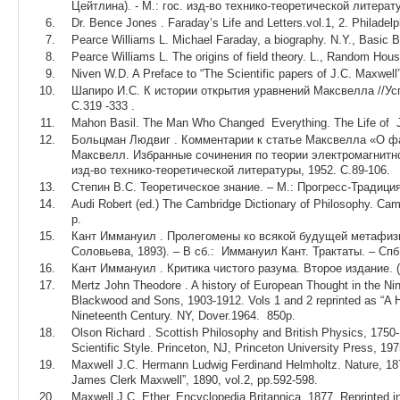
Цейтлина). - М.: гос. изд-во технико-теоретической литерат
Dr. Bence Jones . Faraday’s Life and Letters.vol.1, 2. Philadelp
Pearce Williams L. Michael Faraday, a biography. N.Y., Basic
Pearce Williams L. The origins of field theory. L., Random Hou
Niven W.D. A Preface to “The Scientific papers of J.C. Maxwell”.
Шапиро И.С. К истории открытия уравнений Максвелла //Усп
С.319 -333 .
Mahon Basil. The Man Who Changed Everything. The Life of J
Больцман Людвиг . Комментарии к статье Максвелла «О фар
Максвелл. Избранные сочинения по теории электромагнитного
изд-во технико-теоретической литературы, 1952. С.89-106.
Степин В.С. Теоретическое знание. – М.: Прогресс-Традиция
Audi Robert (ed.) The Cambridge Dictionary of Philosophy. Ca
p.
Кант Иммануил . Пролегомены ко всякой будущей метафизик
Соловьева, 1893). – В сб.: Иммануил Кант. Трактаты. – Спб.
Кант Иммануил . Критика чистого разума. Второе издание. (П
Mertz John Theodore . A history of European Thought in the Nin
Blackwood and Sons, 1903-1912. Vols 1 and 2 reprinted as “A Hi
Nineteenth Century. NY, Dover.1964. 850p.
Olson Richard . Scottish Philosophy and British Physics, 1750-
Scientific Style. Princeton, NJ, Princeton University Press, 197
Maxwell J.C. Hermann Ludwig Ferdinand Helmholtz. Nature, 1877
James Clerk Мaxwell”, 1890, vol.2, pp.592-598.
Maxwell J.C. Ether. Encyclopedia Britannica, 1877. Reprinted i