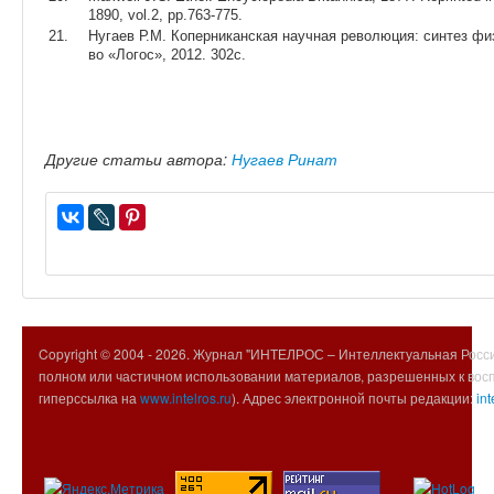
1890, vol.2, pp.763-775.
Нугаев Р.М. Коперниканская научная революция: синтез физ
во «Логос», 2012. 302с.
Другие статьи автора:
Нугаев Ринат
Copyright © 2004 -
2026. Журнал "ИНТЕЛРОС – Интеллектуальная Росси
полном или частичном использовании материалов, разрешенных к вос
гиперссылка на
www.intelros.ru
). Адрес электронной почты редакции:
int