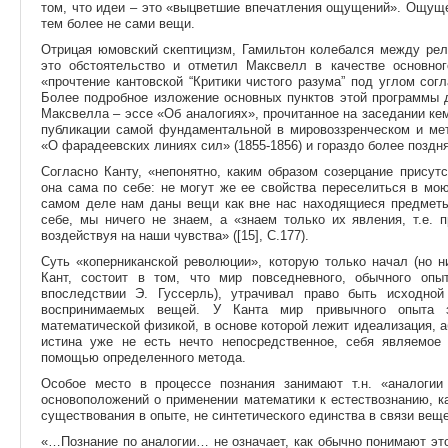
том, что идеи – это «выцветшие впечатления ощущений». Ощуще
тем более не сами вещи.
Отрицая юмовский скептицизм, Гамильтон колебался между рел
это обстоятельство и отметил Максвелл в качестве основно
«прочтение кантовской “Критики чистого разума” под углом со
Более подробное изложение основных пунктов этой программы 
Максвелла – эссе «Об аналогиях», прочитанное на заседании кем
публикации самой фундаментальной в мировоззренческом и ме
«О фарадеевских линиях сил» (1855-1856) и гораздо более поздн
Согласно Канту, «непонятно, каким образом созерцание присут
она сама по себе: не могут же ее свойства переселиться в мою 
самом деле нам даны вещи как вне нас находящиеся предметы 
себе, мы ничего не знаем, а «знаем только их явления, т.е. 
воздействуя на наши чувства» ([15], С.177).
Суть «коперниканской революции», которую только начал (но 
Кант, состоит в том, что мир повседневного, обычного опыт
впоследствии Э. Гуссерль), утрачивал право быть исходной
воспринимаемых вещей. У Канта мир привычного опыта за
математической физикой, в основе которой лежит идеализация, а
истина уже не есть нечто непосредственное, себя являемое
помощью определенного метода.
Особое место в процессе познания занимают т.н. «аналогии
основоположений о применении математики к естествознанию, к
существования в опыте, не синтетического единства в связи веще
«…Познание по аналогии… не означает, как обычно понимают эт