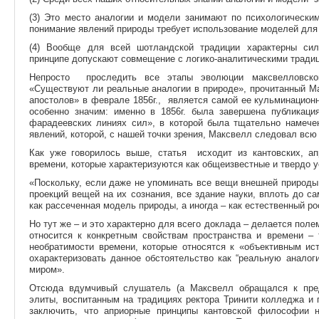
(3) Это место аналогии и модели занимают по психологически
понимание явлений природы требует использование моделей для 
(4) Вообще для всей шотландской традиции характерны сил
принципе допускают совмещение с логико-аналитическими традиц
Непросто проследить все этапы эволюции максвелловско
«Существуют ли реальные аналогии в природе», прочитанный М
апостолов» в феврале 1856г., является самой ее кульминацион
особенно значим: именно в 1856г. была завершена публикаци
фарадеевских линиях сил», в которой была тщательно намече
явлений, которой, с нашей точки зрения, Максвелл следовал всю
Как уже говорилось выше, статья исходит из кантовских, ап
времени, которые характеризуются как общеизвестные и твердо 
«Поскольку, если даже не упоминать все вещи внешней природы
проекций вещей на их сознания, все здание науки, вплоть до 
как рассеченная модель природы, а иногда – как естественный ро
Но тут же – и это характерно для всего доклада – делается поле
относится к конкретным свойствам пространства и времени – 
необратимости времени, которые относятся к «объективным ис
охарактеризовать данное обстоятельство как “реальную анало
миром».
Отсюда вдумчивый слушатель (а Максвелл обращался к пред
элиты, воспитанным на традициях ректора Тринити колледжа и
заключить, что априорные принципы кантовской философии н