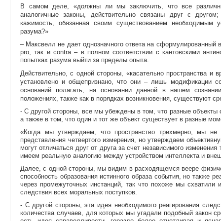
В самом деле,
«должны ли мы заключить, что все различн
аналогичные законы, действительно связаны друг с другом
кажимость, обязанная своим существованием необходимым у
разума?»
– Максвелл не дает однозначного ответа на сформулированный в 
pro, так и contra – в полном соответствии с кантовскими антин
попытках разума выйти за пределы опыта.
Действительно, с одной стороны,
«касательно пространства и в
установлено и общепризнано, что они – лишь модификации сос
оснований полагать, на основании данной в нашем сознан
положениях, также как в порядках возникновения, существуют сред
- С другой стороны, все мы убеждены в том, что разные объекты
а также в том, что один и тот же объект существует в разные мо
«Когда мы утверждаем, что пространство трехмерно, мы не
представления четвертого измерения, но утверждаем объективную
могут отличаться друг от друга за счет независимого изменения
имеем реальную аналогию между устройством интеллекта и внешни
Далее, с одной стороны, мы видим в расходящемся веере физиче
способность образования истинного образа события, но также ре
через промежуточных инстанций, так что похоже мы схватили 
следствия всех моральных поступков.
- С другой стороны, эта идея необходимого реагирования след
количества случаев, для которых мы угадали подобный закон с
есть идея справедливости ,гораздо более отчетливая и ясна