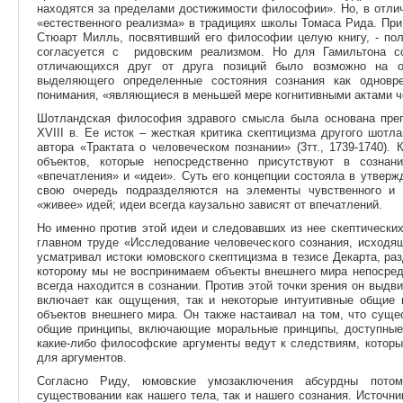
находятся за пределами достижимости философии». Но, в отлич
«естественного реализма» в традициях школы Томаса Рида. При 
Стюарт Милль, посвятивший его философии целую книгу, - пол
согласуется с ридовским реализмом. Но для Гамильтона со
отличающихся друг от друга позиций было возможно на ос
выделяющего определенные состояния сознания как однов
понимания, «являющиеся в меньшей мере когнитивными актами чем
Шотландская философия здравого смысла была основана преп
XVIII в. Ее исток – жесткая критика скептицизма другого шот
автора «Трактата о человеческом познании» (3тт., 1739-1740). 
объектов, которые непосредственно присутствуют в созна
«впечатления» и «идеи». Суть его концепции состояла в утвержд
свою очередь подразделяются на элементы чувственного и 
«живее» идей; идеи всегда каузально зависят от впечатлений.
Но именно против этой идеи и следовавших из нее скептически
главном труде «Исследование человеческого сознания, исходя
усматривал истоки юмовского скептицизма в тезисе Декарта, р
которому мы не воспринимаем объекты внешнего мира непосред
всегда находится в сознании. Против этой точки зрения он выдв
включает как ощущения, так и некоторые интуитивные общие
объектов внешнего мира. Он также настаивал на том, что суще
общие принципы, включающие моральные принципы, доступные
какие-либо философские аргументы ведут к следствиям, которы
для аргументов.
Согласно Риду, юмовские умозаключения абсурдны потом
существовании как нашего тела, так и нашего сознания. Источни