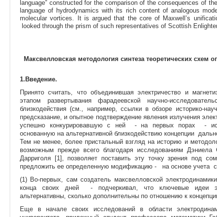
language” constructed for the comparison of the consequences of th
language of hydrodynamics with its rich content of analogous mod
molecular vortices. It is argued that the core of Maxwell’s unific
looked through the prism of such representatives of Scottish Enligh
Максвелловская методология синтеза теоретических схем оп
1.Введение.
Принято считать, что объединившая электричество и магнет
этапом развертывания фарадеевской научно-исследователь
близкодействия (см., например, ссылки в обзоре историко-нау
предсказание, и опытное подтверждение явления излучения элек
успешно конкурировавшую с ней - на первых порах - исс
основанную на альтернативной близкодействию концепции дальн
Тем не менее, более пристальный взгляд на историю и методол
возможным прежде всего благодаря исследованиям Дэниела С
Дарриголя [1], позволяет поставить эту точку зрения под 
предложить ее определенную модификацию - на основе учета 
(1) Во-первых, сам создатель максвелловской электродинамик
конца своих дней - подчеркивал, что ключевые идеи эл
альтернативны, сколько дополнительны по отношению к концепци
Еще в начале своих исследований в области электродинами