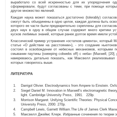
выработало со всей искренностью для их упорядочения одн
сформировали, будут согласованы с теми, при помощи котор
другое множество явлений.
Каждая наука может показаться достаточно (tolerably) соглас
смогут быть объединены в одно целое, каждая должна быть осво
которого ее части были предварительно скреплены для согласов
двух наук в одну в общем случае содержит много критики ус
кусков любимых знаний, которые ранее долгое время имели устой
Классический пример устранения «остатков цемента», который Ма
статье «О действии на расстоянии»), - это создание ньютонов
состоял в освобождении от небесных механизмов, которыми п
смывании паутины (sweeping cobwebs off) с неба» (Maxwell, [20], p
намереваюсь детально показать, как Максвелл реализовывал в 
которых говорилось выше.
ЛИТЕРАТУРА
Darrigol Olivier. Electrodynamics from Ampere to Einstein. Oxf
Siegel Daniel M. Innovation in Maxwell’s electromagnetic theory
light. Cambridge University Press, 1991. 229p.
Morrison Margaret. Unifying Scientific Theories: Physical Con
University Press, 2000. 270p.
Campbell Lewis, Garnett William.The Life of James Clerk Maxwe
Максвелл Джеймс Клерк. Избранные сочинения по теории эл