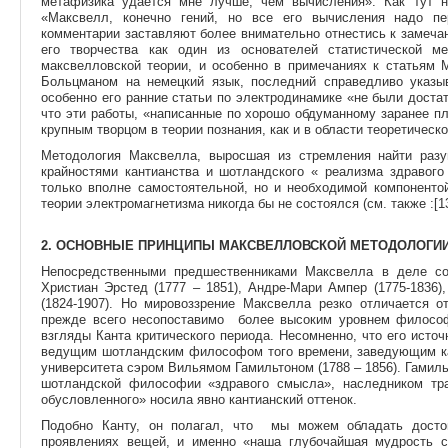
метафизика удается мне лучше, чем вычисления». Как тут н
«Максвелл, конечно гений, но все его вычисления надо пер
комментарии заставляют более внимательно отнестись к замеча
его творчества как один из основателей статистической 
максвелловской теории, и особенно в примечаниях к статьям 
Больцманом на немецкий язык, последний справедливо указы
особенно его ранние статьи по электродинамике «не были достат
что эти работы, «написанные по хорошо обдуманному заранее п
крупным творцом в теории познания, как и в области теоретической
Методология Максвелла, выросшая из стремления найти раз
крайностями кантианства и шотландского « реализма здравого
только вполне самостоятельной, но и необходимой компонентой
теории электромагнетизма никогда бы не состоялся (см. также :[13
2. ОСНОВНЫЕ ПРИНЦИПЫ МАКСВЕЛЛОВСКОЙ МЕТОДОЛОГИИ
Непосредственными предшественниками Максвелла в деле со
Христиан Эрстед (1777 – 1851), Андре-Мари Ампер (1775-1836)
(1824-1907). Но мировоззрение Максвелла резко отличается 
прежде всего несопоставимо более высоким уровнем философ
взгляды Канта критического периода. Несомненно, что его ист
ведущим шотландским философом того времени, заведующим к
университета сэром Вильямом Гамильтоном (1788 – 1856). Гами
шотландской философии «здравого смысла», наследником тр
обусловленного» носила явно кантианский оттенок.
Подобно Канту, он полагал, что мы можем обладать досто
проявлениях вещей, и именно «наша глубочайшая мудрость с