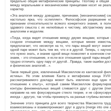
предельно общие метафизические принципы. Поэтому и общая ,
между моральными и механическими принципами носит не реаль
характер.
«Эта аналогия между доводами, причинами, [механическими] с
настолько ярка, что ослепляет». Философское разрешение к
признании относительности всякого конкретного знания, в по
здравого смысла с их нелюбовью к чистому, абстрактному анал
аналогиям и моделям.
«Тогда, когда видят отношение между двумя вещами, которые 
сходное отношение между вещами, которые менее известны
предполагает, что несмотря на то, что пары вещей могут значи
одной паре может быть тем же, что и в другой. Теперь, с научн
что нужно знать, и знание одной вещи позволяет в конечном сче
знаем, - это отношение, и если все отношения одной пары вещей
трудно отличить одну пару от другой…Правда, такие ошибки дос
и физических аналогий…».
Таков первый урок, извлеченный Максвеллом из кантовской фило
истины». Но этим влияние Канта и метафизики конца XVII
рассматриваемого доклада может быть извлечен еще один пр
отношению к опыту», который самим Максвеллом формулир
контуры феноменальных вещей сливаются друг с другом (merg
направим на них фокусирующее стекло теории, и не сфокусируе
иногда – другую, так чтобы проникнуть на разные глубины велико
Значение этого принципа для всего творчества Максвелла труд
взаимосвязаны и взаимопроникают друг в друга (merge into one a