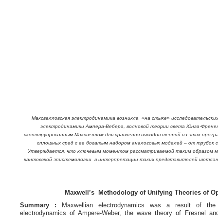
Максвелловская электродинамика возникла «на стыке» исследовательских
электродинамики Ампера-Вебера, волновой теории света Юнга-Френе
сконструированным Максвеллом для сравнения выводов теорий из этих програ
сплошных сред с ее богатым набором аналоговых моделей – от трубок 
Утверждается, что ключевым моментом рассматриваемой таким образом м
кантовской эпистемологии в интерпретации таких представителей шотланд
Maxwell’s Methodology of Unifying Theories of Opt
Summary :
Maxwellian electrodynamics was a result of the 
electrodynamics of Ampere-Weber, the wave theory of Fresnel an