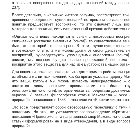
а означает совершенно сходство двух отношений между соверш
237).
Более детально, в «Критике чистого разума», рассматривая три 
принципы определения существований во времени согласно все
понятие предшествует восприятию, то это означает лишь во
материал для понятия, есть единственный признак действительно
«Однако если вещь находится в связи с некоторыми восприя
связывания (согласно аналогиям [опыта]), то существование ее 
быть, до некоторой степени a priori. В этом случае существова
в возможном опыте, и мы можем дойти от своих действитель
восприятий, руководствуясь упомянутыми аналогиями [опыта
опилки, мы познаем существование проникающей все тела м
восприятие этого вещества для нас из-за устройства наших органо
Для нашего изложения важно то, что даже пример работы принцип
из области магнитных явлений, как бы прямо указывая дорогу Ма
что вещи, которые мы можем измерить непосредственно – с
являются лишь внешними проявлениями тех более глуб
электромагнитного поля), которые лежат за пределами достижим
образов. И главная философская статья Максвелла – эссе 
природе?», написанное в 1856г. - «вышла» из «Критики чистого р
Это эссе представляет собой своеобразную перекличку с теми 
аналогиям. Но это - не ученическое воспроизведение «Критики
положения «Пролегомен», а напряженный спор Максвелла с «Кан
статьи сформулирован не в виде утверждения, а в виде вопрос
природе?»