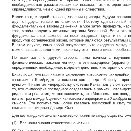
необходимостью рассматриваем как высшие. Так что идею воз
справедливости, чем с идеей причины и следствия.
Более того, с одной стороны, явления природы, будучи различ
друг от друга только по сложности. Поэтому единственный 
фундаментальные законы движения, а уже затем проверить, нас
того, чтобы получить истинные картины Вселенной. Если эта 
фундаментальных законов во всех разделах науки, и не в 
продуктов органической жизни, которые являются результатами
В этом случае, само собой разумеется, что сходства между 
можно назвать аналогиями, поскольку это – всего лишь преобраз
Но если же , с другой стороны,
«мы начнем с изучения 
физиологических законов логики), то эти кажущиеся (apparent)
определенных необходимых моделей действия, к которым склонны н
Конечно же, это мышление в кантовских антиномиях неслучайно.
занятиям в Кембридже и намечая как всегда обширную прог
пунктом 4 наметил «переработку системы Канта под углом зре
то, что философия последнего создавалась в рамках шотландск
ридовском реализме, можно заключить, что Максвелл, как всегд
на этот раз между Сциллой кантовского априоризма и Харибдой ш
смысле. Эта попытка тем более казалась возможной в силу то
критики скептицизма Давида Юма.
Для шотландской школы характерно принятие следующих положений
(1) Все наши знания относительно истинны.
(2) Среди всех наших относительных знаний аналогии и модели 