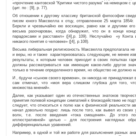
«прочтение кантовской “Критики чистого разума” на немецком с 
(цит. по : [9], p. 77).
Об отношении к другому классику британской философии свид
писем юного Максвелла к отцу, отправленное 25 марта 1854г.
Беркли и чрезвычайно ею восхищен, равно как и другими его
весьма разочарован, когда обнаружил, что он в конце кон
парадоксами и расставил» ([4],p. 109). Неслучайно «у Конта
никакого понятия о человеке» ([4], p.108).
Весьма либеральная религиозность Максвелла предполагала не 
и веры, но и также характеризовалась следующим, не менее из
результаты, к которым человек приходит в своих попытках гар
должны рассматриваться как имеющие какое-либо другое знач
только в течение определенного время, но общество не должно нак
И , будучи «сыном своего времени», он никогда не принадлежал в
сам отмечал, что «моя вера слишком глубока для того, что
множества мнений».
Далее, как указывает один из отечественных знатоков творчес
принятия полевой концепции симпатией к близкодействию не под
следует, что относиться к полю как к физической реальности ав
начал довольно поздно: лишь после того, как вывел из своих 
волн, т.е. после введения «тока смещения». До этого по
иллюстративной» целью – для построения наглядных обр
дифференциальных уравнений.
Например, в одной и той же работе для разъяснения разных ан