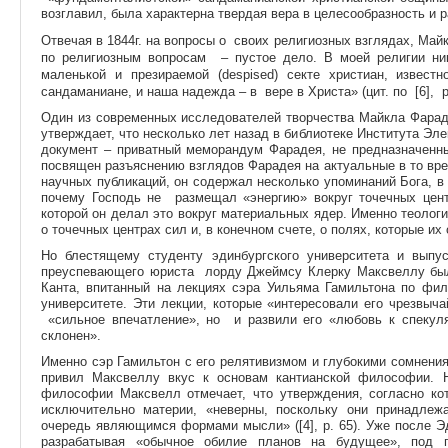
возглавил, была характерна твердая вера в целесообразность и 
Отвечая в 1844г. на вопросы о своих религиозных взглядах, Май
по религиозным вопросам – пустое дело. В моей религии ни
маленькой и презираемой (despised) секте христиан, известн
сандаманиане, и наша надежда – в вере в Христа» (цит. по [6], p.
Один из современных исследователей творчества Майкла Фараде
утверждает, что несколько лет назад в библиотеке Института Э
документ – приватный меморандум Фарадея, не предназначенны
посвящен разъяснению взглядов Фарадея на актуальные в то вре
научных публикаций, он содержал несколько упоминаний Бога, в 
почему Господь не размещал «энергию» вокруг точечных центр
которой он делал это вокруг материальных ядер. Именно теолог
о точечных центрах сил и, в конечном счете, о полях, которые их ок
Но блестящему студенту эдинбургского университета и выпу
преуспевающего юриста лорду Джеймсу Клерку Максвеллу был
Канта, впитанный на лекциях сэра Уильяма Гамильтона по фил
университете. Эти лекции, которые «интересовали его чрезвыч
«сильное впечатление», но и развили его «любовь к спекуля
склонен».
Именно сэр Гамильтон с его релятивизмом и глубокими сомнени
привил Максвеллу вкус к основам кантианской философии. 
философии Максвелл отмечает, что утверждения, согласно к
исключительно материи, «неверны, поскольку они принадлеж
очередь являющимся формами мысли» ([4], p. 65). Уже после Э
разрабатывая «обычное обилие планов на будущее», под п