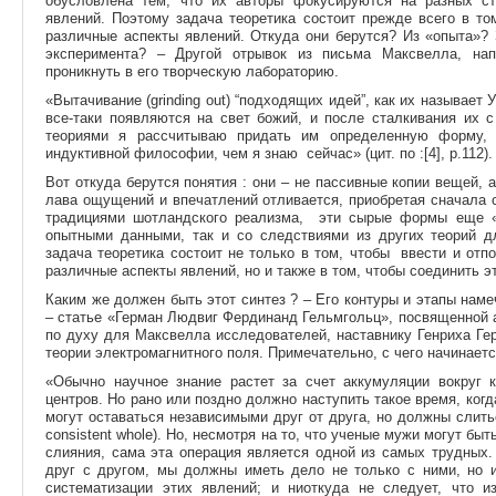
обусловлена тем, что их авторы фокусируются на разных с
явлений. Поэтому задача теоретика состоит прежде всего в т
различные аспекты явлений. Откуда они берутся? Из «опыта»?
эксперимента? – Другой отрывок из письма Максвелла, напи
проникнуть в его творческую лабораторию.
«Вытачивание (grinding out) “подходящих идей”, как их называет 
все-таки появляются на свет божий, и после сталкивания их 
теориями я рассчитываю придать им определенную форму,
индуктивной философии, чем я знаю сейчас» (цит. по :[4], p.112).
Вот откуда берутся понятия : они – не пассивные копии вещей, 
лава ощущений и впечатлений отливается, приобретая сначала с
традициями шотландского реализма, эти сырые формы еще «о
опытными данными, так и со следствиями из других теорий дл
задача теоретика состоит не только в том, чтобы ввести и от
различные аспекты явлений, но и также в том, чтобы соединить эт
Каким же должен быть этот синтез ? – Его контуры и этапы на
– статье «Герман Людвиг Фердинанд Гельмгольц», посвященной а
по духу для Максвелла исследователей, наставнику Генриха Ге
теории электромагнитного поля. Примечательно, с чего начинаетс
«Обычно научное знание растет за счет аккумуляции вокруг 
центров. Но рано или поздно должно наступить такое время, ког
могут оставаться независимыми друг от друга, но должны слитьс
consistent whole). Но, несмотря на то, что ученые мужи могут б
слияния, сама эта операция является одной из самых трудных.
друг с другом, мы должны иметь дело не только с ними, но и
систематизации этих явлений; и ниоткуда не следует, что и