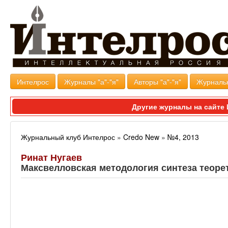
Интелрос
Журналы "а"-"я"
Авторы "а"-"я"
Журналь
Другие журналы на сайт
Журнальный клуб Интелрос
»
Credo New
»
№4, 2013
Ринат Нугаев
Максвелловская методология синтеза теоре