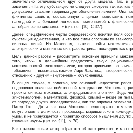
значительно отличающиеся друг от друга модели. Так, в 
замечает:
«На эту субстанцию не следует смотреть так же, как 
допускался старыми теориями для объяснения явлений. Она пр
фиктивных свойств, составленную с целью представить не
наглядной и с большей легкостью применяемой к физически
алгебраические символы…» (цит. по : [10], С.327).
Далее, специфические черты фарадеевского понятия поля состо
субстанция единственная, и что все силы способны ко взаимо
силовых линий. Но Максвелл, пытаясь найти математическ
электрических и магнитных сил, рассматривал последние как ст
Цель данной работы – рассмотреть основные принципы максве
того, чтобы в дальнейшем предложить такую рациональн
максвелловской электродинамики, которая принимает во вниман
обеспечен , выражаясь языком Имре Лакатоса, «теоретически 
отношению к другим «внутренним» объяснениям.
В общем случае, я полагаю, что основной недостаток работ
недооценка значения собственной методологии Максвелла, ра
проекта синтеза механики, электродинамики и оптики. Ведь ч
эпистемологией, математикой, физикой, химией – везде он пыта
от подходов других исследователей, как это впрочем отмечали б
Питер Тэт.
Да и как сам Максвелл неоднократно отмечал 
вступлением в должность профессора маришальского колледжа
умом, и не принуждается к принятию способов мышления других
изучения науки» (цит. по :[11], p. 70).
Как отмечал и сам автор «Трактата об электричестве и магне