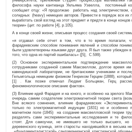
университета, прилежный студент профессора математики Г
философа науки кантианца Уильяма Уэвелла, постоянный к
сообщает отцу:
«Я продолжаю работать над электричеством, 
солидных (heavy) немецких авторов. Привести в порядок все их 
выработать свой взгляд на этот предмет и придти в конце концов к 
теории» (цит. по работе [4], p.105).
А в конце своей жизни, описывая процесс создания своей систем
«я отдавал себе отчет в том, что в то время полагали, ч
фарадеевским способом понимания явлений и способом пониман
были удовлетворены языками друг друга. Я был также убежден в 
того, что одна из партий ошибалась» ([5], С.599).
(2) Основное экспериментальное подтверждение максвелл
сотрудниками созданной самим Максвеллом, долгое время им
кавендишской лаборатории, не британскими учениками и пос
Гельмгольца немецким физиком Генрихом Герцем (1888), который
[1] . Как позже отмечал Людвиг Больцман, Герц рассма
феноменологическое описание фактов».
(3) Влияние идей Фарадея и на юного, и особенно на зрелого М
очередь самим создателем электромагнитной теории света (возм
Вне всякого сомнения, влияние фарадеевских «Эксперимента
только по электромагнитной индукции (1831) но и особенно
магнитном поле (1845) на создание максвелловской теории тру
разделять сами экспериментальные исследования и те филос
стоят.
Для самоучки, не имевшего не только высшего, но и
деревенского кузнеца, зятя старосты находившейся в весьма н
«фундаменталистской» сандаманианской христианской общины