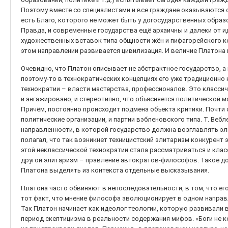
Поэтому вместе со специалистами и все граждане оказываются с
есть Благо, которого не может быть у догосударственных обра
Правда, и современные государства ещё архаичны и далеки от и
художественных вставок типа общности жён и пифагорейского ко
этом направлении развивается цивилизация. И величие Платона 
Очевидно, что Платон описывает не абстрактное государство, а
поэтому-то в технократических концепциях его уже традиционн
технократии – власти мастерства, профессионалов. Это классич
и ангажировано, и стереотипно, что объясняется политической
Причём, постоянно происходит подмена объекта критики. Почти с
политические организации, и партии вэбленовского типа. Т. Веб
направленности, в которой государство должна возглавлять эл
полагал, что так возникнет техницистский элитаризм конкурент 
этой неклассической технократии стала рассматриваться и кла
другой элитаризм – правление автократов-философов. Такое до
Платона выделять из контекста отдельные высказывания.
Платона часто обвиняют в непоследовательности, в том, что ег
тот факт, что мнение философа эволюционирует в одном направ
Так Платон начинает как идеолог теологии, которую развивали 
период скептицизма в реальности содержания мифов. «Боги не колду