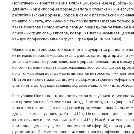
Политический трактат Марка Туллия Цицерона «De re publica» был
для античной философии форме диалога с отсылками к «Республи
республиканская форма выборов в самом платоновском сочинени
принято считать, что именно с тех пор полития Платона только 
такая трактовка игнорирует в первую очередь самое главное в
основных групп специалистов, которых Платон называет царям
каждой профессиональной группы граждан [4. Кн. VIII. 543a].
Общество платоновского идеального государства разделено на
их не имеют права вмешиваться в руководство друг друга, не и
устанавливают соуправление, как с управляемыми, так и между
исполнительной властью современных республик, где все проф
но в то же время все граждане являются потребителями деятель
Платон выявляет умопостигаемые сверхчувственные «сферы», ча
блага нет в догосударственных образованиях гоминид, их объед
Республика Платона – технократическая республика. И все спо
его произведении беспочвенны. Каждый руководитель (царь по П
только со стороны (по линии) своей профессиональной компете
должны самые лучшие». [4. Кн. III. 412с.]. Но не только воины и 
кто отличился в земледелии» [4. Кн. III. 412с]. И действительно
земледельцами и купцами (экономической сферой), если другим 
руководителей не имеет права вмешиваться в профессиональную