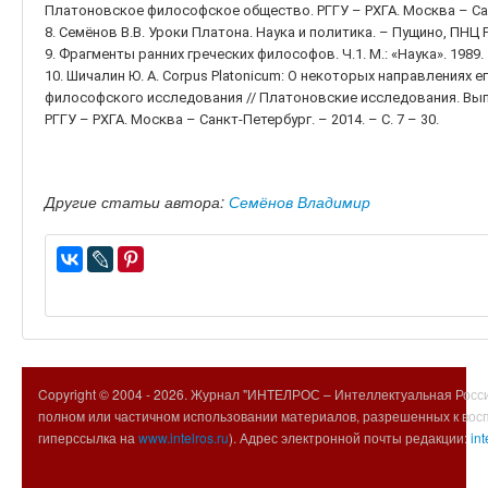
Платоновское философское общество. РГГУ – РХГА. Москва – Санкт
8. Семёнов В.В. Уроки Платона. Наука и политика. – Пущино, ПНЦ Р
9. Фрагменты ранних греческих философов. Ч.1. М.: «Наука». 1989. 
10. Шичалин Ю. А. Corpus Platonicum: О некоторых направлениях 
философского исследования // Платоновские исследования. Вып
РГГУ – РХГА. Москва – Санкт-Петербург. – 2014. – С. 7 – 30.
Другие статьи автора:
Семёнов Владимир
Copyright © 2004 -
2026. Журнал "ИНТЕЛРОС – Интеллектуальная Росси
полном или частичном использовании материалов, разрешенных к вос
гиперссылка на
www.intelros.ru
). Адрес электронной почты редакции:
int