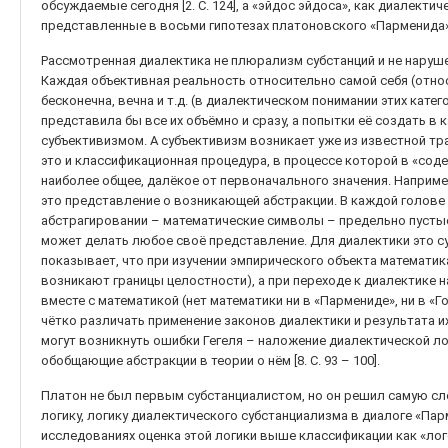
обсуждаемые сегодня [2. С. 124], а «эйдос эйдоса», как диалекти
представленные в восьми гипотезах платоновского «Парменида»
Рассмотренная диалектика не плюрализм субстанций и не нарушен
Каждая объективная реальность относительно самой себя (отно
бесконечна, вечна и т.д. (в диалектическом понимании этих кате
представила бы все их объёмно и сразу, а попытки её создать в
субъективизмом. А субъективизм возникает уже из известной т
это и классификационная процедура, в процессе которой в «сод
наиболее общее, далёкое от первоначального значения. Наприме
это представление о возникающей абстракции. В каждой голове
абстрагировании – математические символы – предельно пусты
может делать любое своё представление. Для диалектики это с
показывает, что при изучении эмпирического объекта математика
возникают границы целостности), а при переходе к диалектике 
вместе с математикой (нет математики ни в «Пармениде», ни в «
чётко различать применение законов диалектики и результата их
могут возникнуть ошибки Гегеля – наложение диалектической ло
обобщающие абстракции в теории о нём [8. C. 93 – 100].
Платон не был первым субстанциалистом, но он решил самую сл
логику, логику диалектического субстанциализма в диалоге «Па
исследованиях оценка этой логики выше классификации как «логос