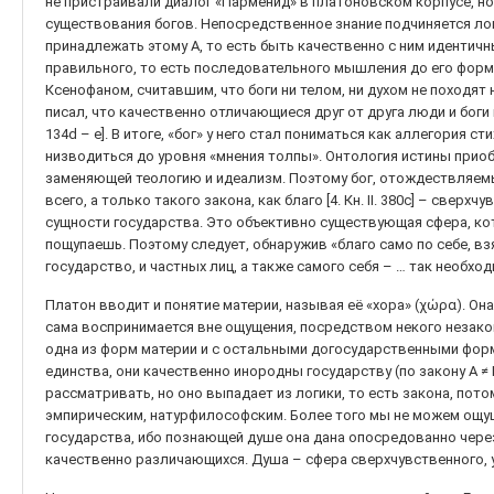
не пристраивали диалог «Парменид» в платоновском корпусе, но
существования богов. Непосредственное знание подчиняется ло
принадлежать этому А, то есть быть качественно с ним идентич
правильного, то есть последовательного мышления до его форм
Ксенофаном, считавшим, что боги ни телом, ни духом не походят 
писал, что качественно отличающиеся друг от друга люди и боги н
134d – e]. В итоге, «бог» у него стал пониматься как аллегория с
низводиться до уровня «мнения толпы». Онтология истины прио
заменяющей теологию и идеализм. Поэтому бог, отождествляемы
всего, а только такого закона, как благо [4. Кн. II. 380с] – свер
сущности государства. Это объективно существующая сфера, ко
пощупаешь. Поэтому следует, обнаружив «благо само по себе, взя
государство, и частных лиц, а также самого себя – … так необходим
Платон вводит и понятие материи, называя её «хора» (χώρα). О
сама воспринимается вне ощущения, посредством некого незакон
одна из форм материи и с остальными догосударственными форм
единства, они качественно инородны государству (по закону А ≠
рассматривать, но оно выпадает из логики, то есть закона, пот
эмпирическим, натурфилософским. Более того мы не можем ощущ
государства, ибо познающей душе она дана опосредованно чере
качественно различающихся. Душа – сфера сверхчувственного, 