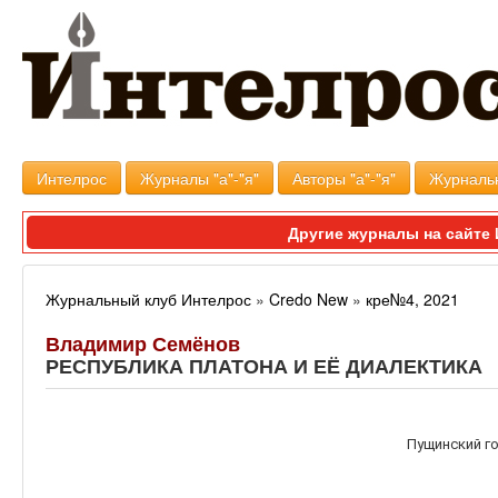
Интелрос
Журналы "а"-"я"
Авторы "а"-"я"
Журналь
Другие журналы на сайт
Журнальный клуб Интелрос
»
Credo New
»
кре№4, 2021
Владимир Семёнов
РЕСПУБЛИКА ПЛАТОНА И ЕЁ ДИАЛЕКТИКА
Пущинский г