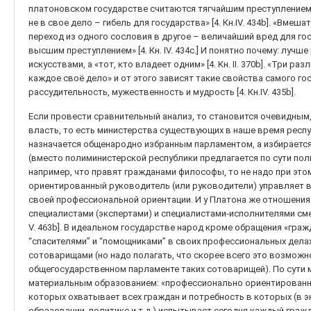
платоновском государстве считаются тягчайшим преступлением.
не в свое дело – гибель для государства» [4. Кн.IV. 434b]. «Вмеш
переход из одного сословия в другое – величайший вред для го
высшим преступлением» [4. Кн. IV. 434с.] И понятно почему: лучш
искусствами, а «тот, кто владеет одним» [4. Кн. II. 370b]. «Три 
каждое своё дело» и от этого зависят такие свойства самого го
рассудительность, мужественность и мудрость [4. Кн.IV. 435b].
Если провести сравнительный анализ, то становится очевидным
власть, то есть министерства существующих в наше время республ
назначается общенародно избранным парламентом, а избирается
(вместо полиминистерской республики предлагается по сути пол
например, что правят гражданами философы, то не надо при эт
ориентированный руководитель (или руководители) управляет в
своей профессиональной ориентации. И у Платона же отношени
специалистами (экспертами) и специалистами-исполнителями сме
V. 463b]. В идеальном государстве народ кроме обращения «граж
“спасителями” и “помощниками” в своих профессиональных делах,
сотоварищами (но надо полагать, что скорее всего это возмож
общегосударственном парламенте таких сотоварищей). По сути
материальным образованием: «профессионально ориентированн
которых охватывает всех граждан и потребность в которых (в э
образовании, политике и т.д.) испытывает сегодня каждый граж