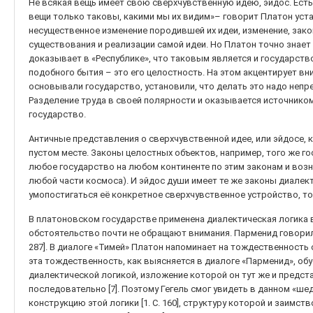
Не всякая вещь имеет свою сверхчувственную идею, эйдос. Есть 
вещи только таковы, какими мы их видим»– говорит Платон устам
несущественное изменение породившей их идеи, изменение, зак
существования и реализации самой идеи. Но Платон точно знает
доказывает в «Республике», что таковым является и государств
подобного бытия – это его целостность. На этом акцентирует вн
основывали государство, установили, что делать это надо непремен
Разделение труда в своей полярности и оказывается источнико
государство.
Античные представления о сверхчувственной идее, или эйдосе, к
пустом месте. Законы целостных объектов, например, того же го
любое государство на любом континенте по этим законам и возн
любой части космоса). И эйдос души имеет те же законы диалек
умопостигаться её конкретное сверхчувственное устройство, то
В платоновском государстве применена диалектическая логика в
обстоятельство почти не обращают внимания. Парменид говорил, ч
287]. В диалоге «Тимей» Платон напоминает на тождественность
эта тождественность, как выясняется в диалоге «Парменид», об
диалектической логикой, изложение которой он тут же и предста
последовательно [7]. Поэтому Гегель смог увидеть в данном «ш
конструкцию этой логики [1. С. 160], структуру которой и заимство