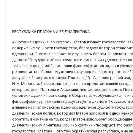
РЕСПУБЛИКА ПЛАТОНА И ЕЁ ДИАЛЕКТИКА
Аннотация: Причина, по которой Платон изучает государство, з
содержание сущности государства, благодаря которой станови
идеальным. Платон называет эту сущность благом. Сложность р
диалоге “Государство” заключается в смешении художественного
также в непрерывной эволюции философских взглядов и убежде
реализоваться большому количеству различных интерпретаций 
запутанный вопрос о корпусе Платона [10] . А анализ ранней ак
И. Н. Мочаловой, позволил сказать, что представленный сегодн
интерпретация Платона в Академии, чем философия самого Платон
человек ищущий и после смерти Сократа самообучающийся, а ин
философско-научная канва присутствует в диалоге “Государств
влияние на платоновскую идею определения сущности государс
диалектическая логика, которую Платон изложил в одноименно
обратить внимание на то, когда Платон использует обобщающие 
диалектическим понятиям. Обычно критики игнорируют это различ
государство Платона – это технократическая республика, а не 