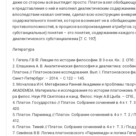
даже со стороны всё выглядит просто: Платон взял обобщающу
и представления о ней и наполнил диалектическим содержанием.
впоследствии назвал снятием, сделал всю конструкцию вневрем
содержательного понятия, которое возникает не в обобщающем 
противоположностей, в процессе воспроизведения атрибутов су
субстанциальные) понятия – это понятия, содержанием каждого 
диалектического субстанциализма [7. С. 197].
Литература
1. Гегель Г.В.Ф. Лекции по истории философии. В 3-х кн. Кн.: 2. СПб.:
2. Елашкина А. В. Аналитическая философия и диалектика: особ
Платона // Платоновские исследования. Вып. I. Платоновское ф
Санкт-Петербург. – 2014. – С.122 – 145.
3. Мочалова И.Н. Метафизика Ранней Академии и проблемы творч
AKADEMEIA. Материалы и исследования по истории платонизма. М
ра филос. Наук Р.В.Светлова и канд. Филос. Наук А.В.Цыба. – СПб., 2
4. Платон. Государство // Платон. Собрание сочинений в 4-х т. Т. 3
420.
5. Платон. Парменид // Платон. Собрание сочинений в 4-х т. Т. 2 / 
412.
6. Платон. Тимей // Платон. Собрание сочинений в 4-х т. Т. 3 / Под р
7. Семёнов В.В. Логика платоновского «Парменида» и логика Гегел