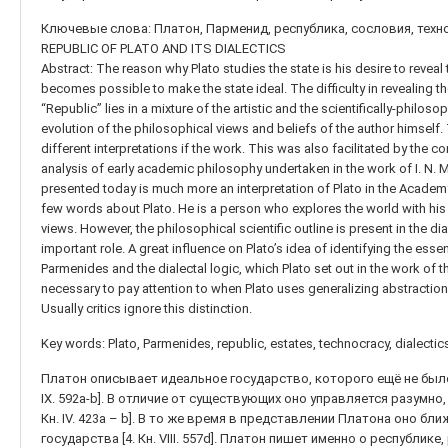
Ключевые слова: Платон, Парменид, республика, сословия, техно
REPUBLIC OF PLATO AND ITS DIALECTICS
Abstract: The reason why Plato studies the state is his desire to reveal 
becomes possible to make the state ideal. The difficulty in revealing the
“Republic” lies in a mixture of the artistic and the scientifically-philoso
evolution of the philosophical views and beliefs of the author himself.
different interpretations if the work. This was also facilitated by the co
analysis of early academic philosophy undertaken in the work of I. N. 
presented today is much more an interpretation of Plato in the Academy
few words about Plato. He is a person who explores the world with hi
views. However, the philosophical scientific outline is present in the d
important role. A great influence on Plato’s idea of identifying the es
Parmenides and the dialectal logic, which Plato set out in the work of 
necessary to pay attention to when Plato uses generalizing abstractio
Usually critics ignore this distinction.
Key words: Plato, Parmenides, republic, estates, technocracy, dialectics
Платон описывает идеальное государство, которого ещё не было 
IX. 592a-b]. В отличие от существующих оно управляется разумно,
Кн. IV. 423а – b]. В то же время в представлении Платона оно бл
государства [4. Кн. VIII. 557d]. Платон пишет именно о республик