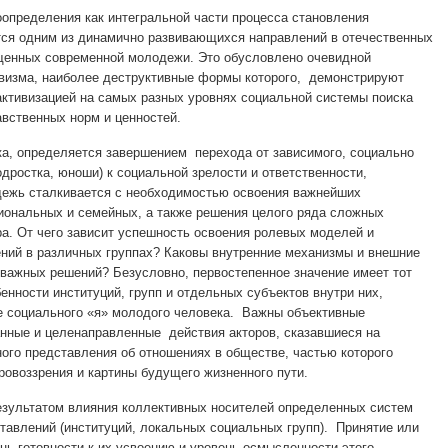
определения как интегральной части процесса становления
тся одним из динамично развивающихся направлений в отечественных
щенных современной молодежи. Это обусловлено очевидной
ивизма, наиболее деструктивные формы которого, демонстрируют
ктивизацией на самых разных уровнях социальной системы поиска
вственных норм и ценностей.
а, определяется завершением перехода от зависимого, социально
дростка, юноши) к социальной зрелости и ответственности,
ежь сталкивается с необходимостью освоения важнейших
иональных и семейных, а также решения целого ряда сложных
ра. От чего зависит успешность освоения ролевых моделей и
ний в различных группах? Каковы внутренние механизмы и внешние
важных решений? Безусловно, первостепенное значение имеет тот
енности институций, групп и отдельных субъектов внутри них,
е социального «я» молодого человека. Важны объективные
анные и целенаправленные действия акторов, сказавшиеся на
ого представления об отношениях в обществе, частью которого
ровоззрения и картины будущего жизненного пути.
езультатом влияния коллективных носителей определенных систем
тавлений (институций, локальных социальных групп). Принятие или
нь готовности к их усвоению и уровень осмысленности этого