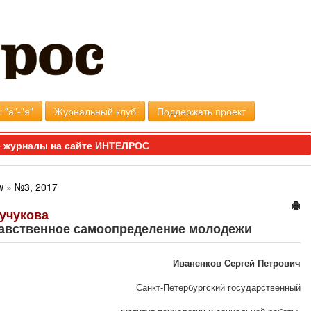
 "а"-"я"
Журнальный клуб
Поддержать проект
 журналы на сайте ИНТЕЛРОС
w
»
№3, 2017
Кучукова
равственное самоопределение молодежи
Иваненков Сергей Петрович
Санкт-Петербургский государственный