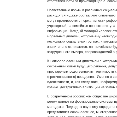
ответственности за происходящее с собой, 
Нравственные нормы в различных социальн
расходятся и даже составляют оппозицию.
могут противоречить нормативности рефер
учреждений, а семейные ценности вступат
информации. Каждый молодой человек ста
моральных дилемм, которые ему необходи
нескольких социальных группах, к которы
значительно отличаются, он неизбежно бу
затрудненного выбора, сопровождаемой в
К наиболее сложным дилеммам с которыми
сохранении жизни будущего ребенка, допу
престарелым родственникам, терпимости к
(противоправного) поведения. Именно в си
идентичности, и, как следствие, несформи
крайне деструктивно влияющим на жизнь 
В современном российском обществе широ
целом влияет на формирование системы пр
молодежи. Подходя к научному определен
представляет собой сложное, многогранно