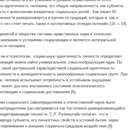
ю идентичность человека, его общую направленность как субъекта
ость к выполнению конкретных социальных ролей. Как пишет Ю.
ности разворачивается в контексте традиций, которые я, как и
 «я» стоит печать также и коллективных отождествлений» [10, с.14].
ринятой в обществе системы нравственных норм и этических
еханизмами и условиями социализации и являются интегральной
сти человека.
гии и психологии, социальную идентичность личности определяют
финиций можно найти универсальное, смыслообразующее ядро. По
 такой центральной характеристикой социальной идентичности
ченности в жизнедеятельность разнообразных социальных групп. При
ии, человек испытывает потребность в устойчивом ощущении
е может достичь внутреннего состояния психологического
мотивацию к социальным достижениям [6].
ния социального самоопределения в отечественной науке были
моопределение рассматривается как постепенно разворачивающийся
модетерминации личности. С.Л. Рубинштейн полагал, что в
рода субъекта, его личностных свойств и условий бытия, через
ереживания и внешние социально-средовые воздействия [8].