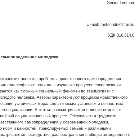
Senior Lecturer
E-mail: motorindn@mail.ru
УДК 316.614.6
е самоопределение молодежи
ретических аспектов проблемы нравственного самоопределения
ьно-философского подхода к изучению процесса социализации.
вается как сложный социальный феномен во взаимосвязи с
олодого человека. Авторы характеризуют процессы нравственного
вания устойчивых морально-этических установок и ценностных
сса социализации. В статье рассматривается влияние семьи как
ьнейший социализационный процесс. Обсуждаются трудности
равственного самоопределения у современной молодежи,
ю норм и ценностей, транслируемых семьей и различными
сматриваются последствия распространения в обществе морального