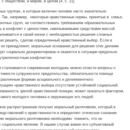
с обществом, и миром, в целом [4, с. 21].
ых группах, в которые включен человек часто значительно
 Так, например, некоторые нравственные нормы, принятые в семье,
ентных групп, не соответствовать требованиям образовательных
ь в конфликт с ценностями, навязываемыми средствами массой
лкивается в своей жизни с необходимостью решения сложных
мо решить, сделав определенный нравственный выбор. Если в
м он принадлежит, моральные основания для решения этих дилемм
дет социально дезориентирован и окажется в ситуации предельно
нутриличностным конфликтом.
 сталкивается современная молодежь можно отнести вопросы о
стимости супружеского предательства, обязательности помощи
 различным формам асоциального и делинквентного
туациях нравственного выбора отсутствие устойчивой социальной
рованность зрелой нравственной позиции, может оказаться фактором,
самого молодого человека и окружающих его людей.
кое распространение получил моральный релятивизм, который в
едставлений о нравственности и определяет этическое сознание
ию морального релятивизма необходимо помнить, что он
е социальное явление. В нашем случае важен его субъективный