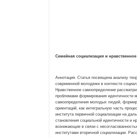
Семейная социализация и нравственно
Аннотация. Статья посвящена анализу тео
современной молодежи в контексте социал
Нравственное самоопределение рассматри
проблемами формирования идентичности м
самоопределения молодых людей, формиро
ориентаций, как интегральную часть проце
института первичной социализации на дал
становления социальной идентичности и н
возникающие в связи с несогласованность
институтами вторичной социализации. Рас