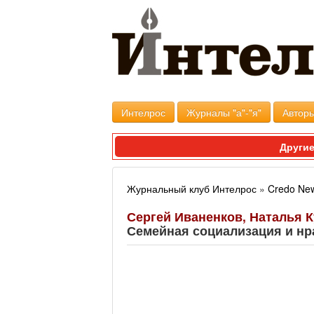
Интелрос
Журналы "а"-"я"
Авторы
Другие
Журнальный клуб Интелрос
»
Credo Ne
Сергей Иваненков, Наталья 
Семейная социализация и н