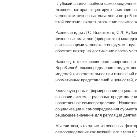
Глубокий анализ проблем самоопределения
Божович, которая акцентирует внимание н
человеком жизненных смыслов и потребно
этой системе находят отражение взаимосв
Развивая идеи Л.С. Выготского, С.Л. Руби
жизненных смыслов (приоритетов) молоде
связывающими человека с социумом, куль
обретает вектор на достижение своего мес
Наконец, с точки зрения рядя современных
Воробьевой, самоопределение следует пон
моделей жизнедеятельности и отношений 
нормативных представлений и ценностей, с
Ключевую роль в формировании социально
сознании системы групповых представлений
нравственное самоопределение. Нравствен
социализации и самоопределения субъекта
решающее значение для регуляции деятель
Мы считаем, что одним из основных факто
самоопределения как важнейшего этапа в п