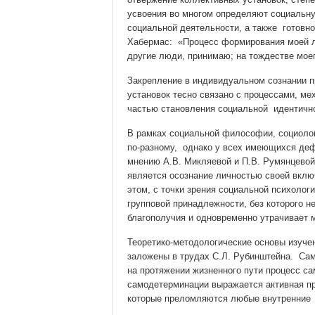
усвоения во многом определяют социальну
социальной деятельности, а также готовн
Хабермас: «Процесс формирования моей лич
другие люди, принимаю; на тождестве моего
Закрепление в индивидуальном сознании п
установок тесно связано с процессами, м
частью становления социальной идентично
В рамках социальной философии, социоло
по-разному, однако у всех имеющихся де
мнению А.В. Микляевой и П.В. Румянцевой
является осознание личностью своей вклю
этом, с точки зрения социальной психолог
групповой принадлежности, без которого н
благополучия и одновременно утрачивает 
Теоретико-методологические основы изуче
заложены в трудах С.Л. Рубинштейна. Са
на протяжении жизненного пути процесс са
самодетерминации выражается активная при
которые преломляются любые внутренние п