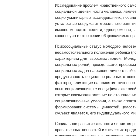
Исследование проблем нравственного само
социальной идентичности человека, являе
социогуманитарных исследованиях, посвя
усталостью социума от морального релят
именно молодые люди, и, одновременно, а
консенсуса в отношении общезначимых нра
Психосоциальный статус молодого человек
несамостоятельного положения ребенка (по
характерным для взрослых людей. Молод
социальных ролей, прежде всего, професс
социальных задач на основе личного выбо
продуктивность социально-ролевых отноше
факторы, влияющие на принятие жизненно 
опыт социализации, те специфические особ
которые оказывали влияние на становлени
социализационные условия, а также спонт
формировании системы ценностей, целостн
субъект является, его индивидуального ми
Социальное развитие личности является р
нравственных ценностей и этических предс
отвержение коллективных установок, степе