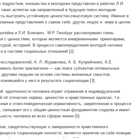
 подростков, юношества и молодежи представлен в работах Л.И.
а таких аспектах как направленный в будущее поиск молодым
сть выстроить устойчивую ценностно-смысловую систему. Именно в
язанные представления о самом себе, других людях и мире в целом.
нштейна и Л.И. Божович, М.Р. Гинзбург рассматривает связь
жи с ценностями, которые являются вневременными ориентирами,
турой, историей. В процессе самоопределения молодой человек
та в системе социальных отношений [2].
 исследователей, А. Л. Журавлева, А. Б. Купрейченко, А.Е.
имать более прагматично — как поиск субъектом оптимальных
с другими людьми на основе системы жизненных смыслов,
ложившейся у него в результате социализации [3].
й идентичности человека играет отражение в индивидуальном
 об этических нормах, ценностях и нравственных идеалах, т.е.
ная и этико-поведенческая нормативность, закрепленная в процессе
, связывает его с общим ценностным фундаментом социума и имеет
ность человека во всех сферах жизни [5].
ров, свидетельствующих о завершенности нравственного
роцессе социализации личности, является принятие на себя позиции